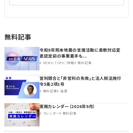
無料記事
令和8年熊本地震の支援活動に柔軟対応変
更認定前の事業着手も...
NEWS・TOPIC・特報
無料記事
営利競合と｢非営利の失敗｣と法人税法施行
令5条2項1号
無料記事
論壇
実務カレンダー（2026年9月）
カレンダー
無料記事