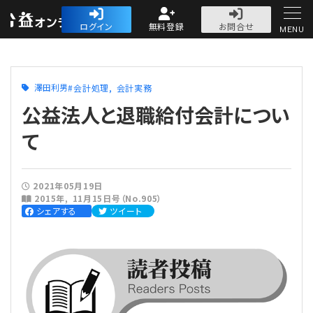
公益・一般法人オ
ログイン
無料登録
お問合せ
MENU
初めての方へ
澤田利男
会計処理
会計実務
公益法人と退職給付会計につい
て
人気記事
2021年05月19日
2015年
11月15日号（No.905）
法人運営
シェアする
ツイート
法人運営
会計・税務
理事会
会計・税務
労務
評議員会・社員総会
定期提出書類
労務
法務