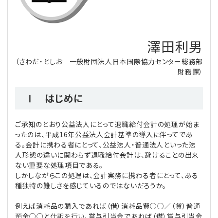
理事・監事
会計処理
労務管理
法務
経営
澤田利男
評議員
寄附
給与計算
利益相反取引
経営
連載
（さわだ・としお 一般財団法人日本国際協力センター総務部
財務課）
登記関連
税務
法改正-労務
個人情報
資産運用
連載
【連載】公益法人制度のリアル
無料記事
Ⅰ はじめに
定款関連
インボイス
法改正-法務
IT
論壇
【連載】これからの時代の資産運用
ご承知のとおり公益法人にとって退職給付会計の処理が始ま
公益・一般法人オンラインとは
法改正-法人運営
電子帳簿保存法
カレンダー
【連載】採用・定着・育成のための人事戦略
ったのは、平成16年公益法人会計基準の導入に伴ってであ
る。会計に携わる者にとって、公益法人・普通法人といった法
登録案内
NEWS・TOPIC・特報
【連載】事例に学ぶ立入検査で想定される指摘事項
人形態の違いに関わらず退職給付会計は、避けることの出来
ない重要な処理項目である。
専門誌一覧
しかしながらこの処理は、会計実務に携わる者にとって、ある
【連載】オピニオンリーダーのnote
【連載】シェアコモン200インタビュー
種独特の難しさを感じているのではないだろうか。
お問合せ
【連載】会計相談室
【連載】シェアコモン200 誌上相談室
例えば消耗品の購入であれば（借）消耗品費○○／（貸）普通
預金○○と仕訳を行い、賞与引当金であれば（借）賞与引当金