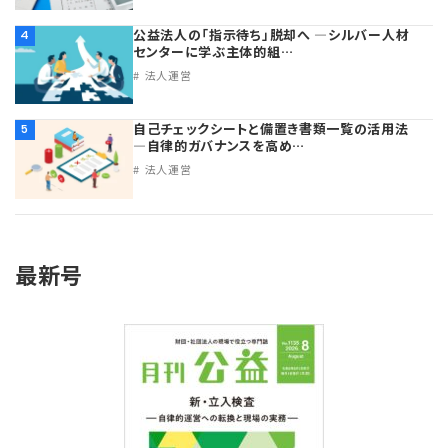
公益法人の「指示待ち」脱却へ ―シルバー人材
4
センターに学ぶ主体的組…
法人運営
自己チェックシートと備置き書類一覧の活用法
5
―自律的ガバナンスを高め…
法人運営
最新号