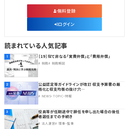
無料登録
ログイン
読まれている人気記事
［19］似て非なる「実費弁償」と「費用弁償」
1
税務
税務解説
公益認定等ガイドラインが改訂 収支予算書の厳
2
格化と収支均衡の抜け穴…
NEWS・TOPIC・特報
役員等が任期途中で辞任を申し出た場合の後任
3
者選任までの手続き
法人運営
理事・監事