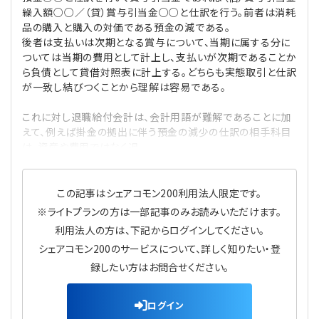
プライバシーポリシー
【連載】公益法人運営実務の処方箋
【連載】実務と税務のポイント
繰入額○○／（貸）賞与引当金○○と仕訳を行う。前者は消耗
品の購入と購入の対価である預金の減である。
後者は支払いは次期となる賞与について、当期に属する分に
【連載】公益法人会計検定試験一問一答
【連載】事務局だよりPLUS
ついては当期の費用として計上し、支払いが次期であることか
ら負債として貸借対照表に計上する。どちらも実態取引と仕訳
【連載】公益法人のための「新公益信託」活用戦略
【連載】テーマで紐解く逆引きガイドライン
が一致し結びつくことから理解は容易である。
これに対し退職給付会計は、会計用語が難解であることに加
【連載】悩みと向き合う経営学
えて、例えば掛金の拠出に伴う預金の減少の仕訳の相手科目
は、資産や費用ではなく退
【連載】非営利法人AtoZei
この記事はシェアコモン200利用法人限定です。
【連載】労務管理の歩き方
※ライトプランの方は一部記事のみお読みいただけます。
利用法人の方は、下記からログインしてください。
【連載】AI活用のすすめ
シェアコモン200のサービスについて、詳しく知りたい・登
録したい方はお問合せください。
【連載】IT実務一問一答
ログイン