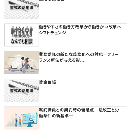
公益・一般法人オンラインとは
カレンダー
【連載】採用・定着・育成のための人事戦略
登録案内
NEWS・TOPIC・特報
【連載】事例に学ぶ立入検査で想定される指摘事項
働きやすさの働き方改革から働きがい改革へ
シフトチェンジ
専門誌一覧
【連載】オピニオンリーダーのnote
【連載】シェアコモン200インタビュー
お問合せ
【連載】会計相談室
【連載】シェアコモン200 誌上相談室
業務委託の新たな義務化への対応―フリー
ランス新法が与える影...
プライバシーポリシー
【連載】公益法人運営実務の処方箋
【連載】実務と税務のポイント
【連載】公益法人会計検定試験一問一答
【連載】事務局だよりPLUS
賃金台帳
【連載】公益法人のための「新公益信託」活用戦略
【連載】テーマで紐解く逆引きガイドライン
嘱託職員との契約時の留意点―法改正と労
【連載】悩みと向き合う経営学
働条件の新基準―
【連載】非営利法人AtoZei