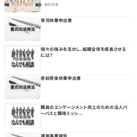
無料記事
理事・監事
会計処理
労務管理
育児休業申出書
評議員
寄附
給与計算
登記関連
税務
法改正-労務
個々の強みを活かし、組織全体を成長させる
には？
定款関連
インボイス
法務
産前産後休業申出書
法改正-法人運営
電子帳簿保存法
法務
経営
利益相反取引
経営
連載
職員のエンゲージメント向上のための法人パ
個人情報
資産運用
連載
【連載】公益法人制度のリアル
無料記事
ーパスと職場ミッシ...
法改正-法務
IT
論壇
【連載】これからの時代の資産運用
適用事業報告