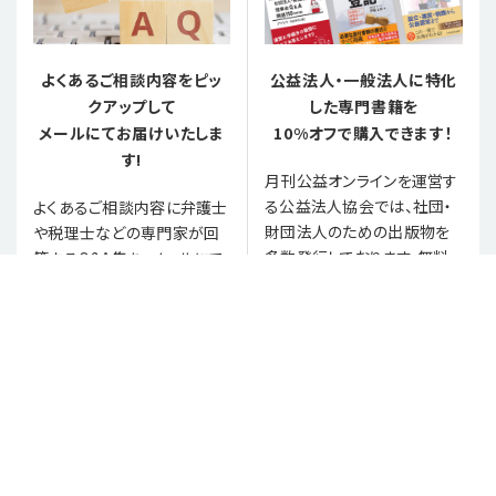
よくあるご相談内容をピッ
公益法人・一般法人に特化
クアップして
した専門書籍を
メールにてお届けいたしま
10%オフで購入できます！
す!
月刊公益オンラインを運営す
る公益法人協会では、社団・
よくあるご相談内容に弁護士
財団法人のための出版物を
や税理士などの専門家が回
多数発行しております。無料
答するQ&A集を、メールにて
登録いただいた方は、通常価
お受け取りいただけます。
格から10%割引でご購入い
日々の業務のお困りごとや疑
ただけます。
問解決にお役立てください。