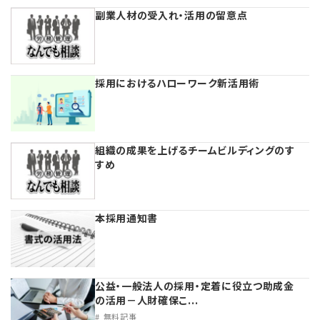
副業人材の受入れ・活用の留意点
【連載】労務管理の歩き方
【連載】AI活用のすすめ
採用におけるハローワーク新活用術
【連載】IT実務一問一答
組織の成果を上げるチームビルディングのす
すめ
本採用通知書
公益・一般法人の採用・定着に役立つ助成金
の活用－人財確保こ...
無料記事