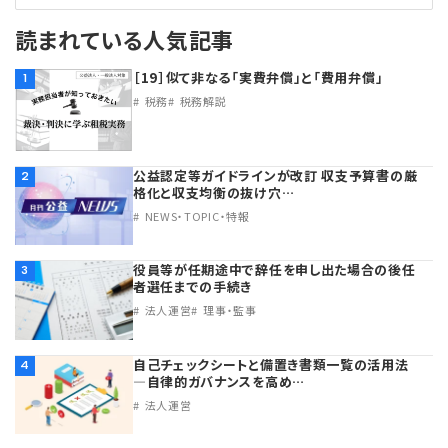
読まれている人気記事
［19］似て非なる「実費弁償」と「費用弁償」
1
税務
税務解説
公益認定等ガイドラインが改訂 収支予算書の厳
2
格化と収支均衡の抜け穴…
NEWS・TOPIC・特報
役員等が任期途中で辞任を申し出た場合の後任
3
者選任までの手続き
法人運営
理事・監事
自己チェックシートと備置き書類一覧の活用法
4
―自律的ガバナンスを高め…
法人運営