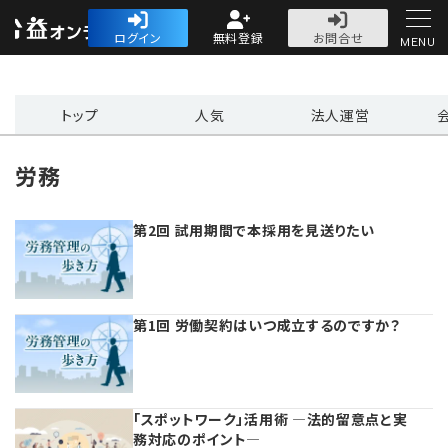
公益・一般法人オ
ログイン
無料登録
お問合せ
MENU
初めての方へ
トップ
人気
法人運営
労務
第2回 試用期間で本採用を見送りたい
人気記事
法人運営
第1回 労働契約はいつ成立するのですか？
法人運営
会計・税務
理事会
会計・税務
労務
「スポットワーク」活用術 ―法的留意点と実
務対応のポイント―
評議員会・社員総会
定期提出書類
労務