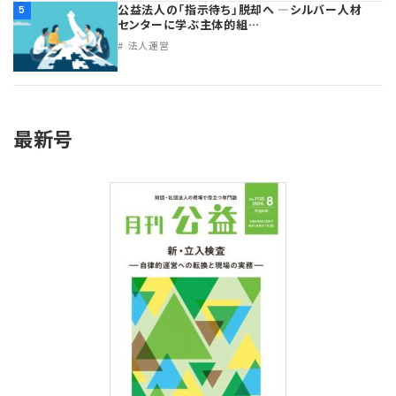
公益法人の「指示待ち」脱却へ ―シルバー人材
5
センターに学ぶ主体的組…
法人運営
最新号