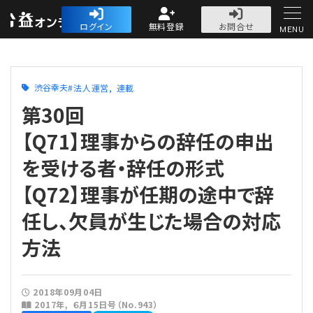
公益・一般法人オ
ログイン
無料登録
お問合せ
MENU
初めての方へ
渋谷幸夫
法人運営
連載
第30回
【Q71】理事からの辞任の申出
を受ける者・辞任の形式
人気記事
【Q72】理事が任期の途中で辞
法人運営
任し、欠員が生じた場合の対応
法人運営
会計・税務
方法
理事会
会計・税務
労務
2018年09月04日
2017年
６月15日号（No.943）
評議員会・社員総会
定期提出書類
労務
法務