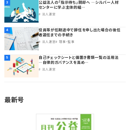
公益法人の「指示待ち」脱却へ ―シルバー人材
3
センターに学ぶ主体的組…
法人運営
役員等が任期途中で辞任を申し出た場合の後任
4
者選任までの手続き
法人運営
理事・監事
自己チェックシートと備置き書類一覧の活用法
5
―自律的ガバナンスを高め…
法人運営
最新号