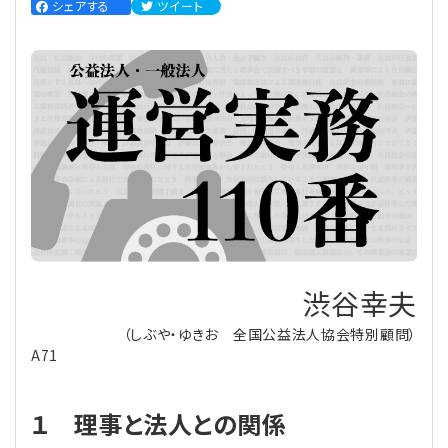
シェアする
ツイート
理事・監事
会計処理
労務管理
法務
経営
評議員
寄附
給与計算
利益相反取引
経営
連載
登記関連
税務
法改正-労務
個人情報
資産運用
連載
【連載】公益法人制度のリアル
無料記事
定款関連
インボイス
法改正-法務
IT
論壇
【連載】これからの時代の資産運用
公益・一般法人オンラインとは
法改正-法人運営
電子帳簿保存法
カレンダー
【連載】採用・定着・育成のための人事戦略
渋谷幸夫
登録案内
NEWS・TOPIC・特報
【連載】事例に学ぶ立入検査で想定される指摘事項
（しぶや・ゆきお 全国公益法人協会特別顧問）
A71
専門誌一覧
【連載】オピニオンリーダーのnote
【連載】シェアコモン200インタビュー
お問合せ
【連載】会計相談室
【連載】シェアコモン200 誌上相談室
１ 理事と法人との関係