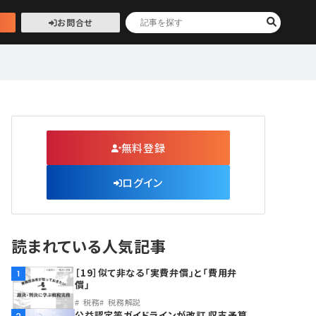
お問合せ
無料登録
ログイン
読まれている人気記事
［19］似て非なる「実費弁償」と「費用弁
1
償」
税務
税務解説
公益認定等ガイドラインが改訂 収支予算