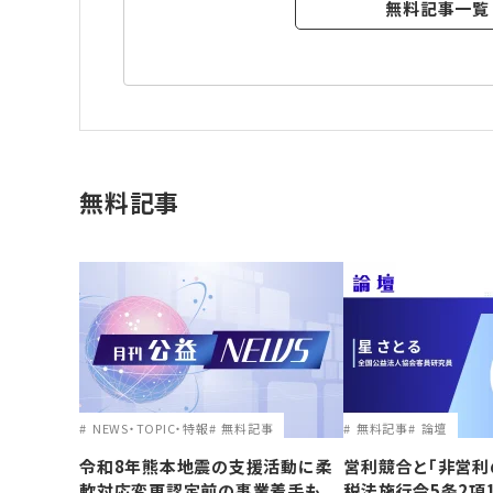
無料記事一覧
無料記事
NEWS・TOPIC・特報
無料記事
無料記事
論壇
令和8年熊本地震の支援活動に柔
営利競合と｢非営利
軟対応変更認定前の事業着手も...
税法施行令5条2項