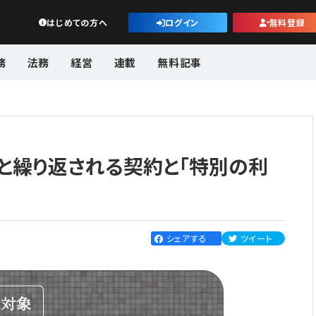
公益・一般法人オンライン
はじめての方へ
ログイン
無料登録
務
法務
経営
連載
無料記事
と繰り返される契約と「特別の利
シェアする
ツイート