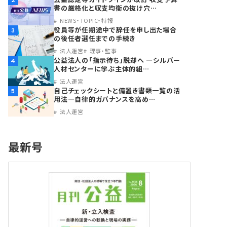
2
書の厳格化と収支均衡の抜け穴…
NEWS・TOPIC・特報
役員等が任期途中で辞任を申し出た場合
3
の後任者選任までの手続き
法人運営
理事・監事
公益法人の「指示待ち」脱却へ ―シルバー
4
人材センターに学ぶ主体的組…
法人運営
自己チェックシートと備置き書類一覧の活
5
用法―自律的ガバナンスを高め…
法人運営
最新号