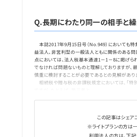
Q.長期にわたり同一の相手と繰
本誌2017年9月15日号（No.949）において
益法人、非営利型の一般法人ともに関係のある問
点においては、法人税基本通達1－1－8に掲げら
でなければ問題ないものと理解しておりますが、最
慎重に検討することが必要であるとの見解があり
相続税や贈与税の非課税規定においては、「特別
ですが、たとえば、第三者と
この記事はシェアコ
※ライトプランの方は
利用法人の方は、下記