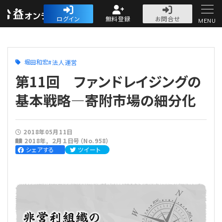
公益・一般法人オ
ログイン
無料登録
お問合せ
MENU
初めての方へ
堀田和宏
法人運営
第11回 ファンドレイジングの
基本戦略―寄附市場の細分化
人気記事
2018年05月11日
2018年
２月１日号（No.958）
法人運営
シェアする
ツイート
法人運営
会計・税務
理事会
会計・税務
労務
評議員会・社員総会
定期提出書類
労務
法務