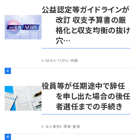
公益認定等ガイドラインが
改訂 収支予算書の厳
格化と収支均衡の抜け
穴…
NEWS・TOPIC・特報
3
役員等が任期途中で辞任
を申し出た場合の後任
者選任までの手続き
法人運営
理事・監事
4