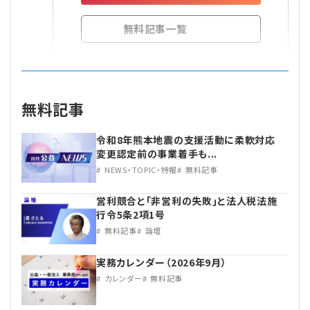
無料記事一覧
無料記事
令和8年熊本地震の支援活動に柔軟対応
変更認定前の事業着手も...
NEWS・TOPIC・特報
無料記事
営利競合と｢非営利の失敗｣と法人税法施
行令5条2項1号
無料記事
論壇
実務カレンダー（2026年9月）
カレンダー
無料記事