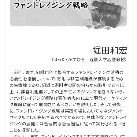
理事・監事
会計処理
労務管理
法務
経営
評議員
寄附
給与計算
利益相反取引
経営
連載
登記関連
税務
法改正-労務
個人情報
資産運用
連載
【連載】公益法人制度のリアル
堀田和宏
無料記事
（ほった・かずひろ 近畿大学名誉教授）
定款関連
インボイス
法改正-法務
IT
論壇
【連載】これからの時代の資産運用
前回、まず、組織目的と整合するファンドレイジング活動の
公益・一般法人オンラインとは
法改正-法人運営
電子帳簿保存法
カレンダー
【連載】採用・定着・育成のための人事戦略
必要性を指摘し、ついで、寄附は非営利組織が存続するため
の生命線であり、組織と寄附者の間の何らかの取引である以
上は、非営利組織としての正当性とのジレンマを抱えながら、
登録案内
NEWS・TOPIC・特報
【連載】事例に学ぶ立入検査で想定される指摘事項
ファンドレイジング戦略は寄附者志向に立つ現代マーケティン
グ理論に従って展開されるべきことを説明した。そして最後
専門誌一覧
【連載】オピニオンリーダーのnote
【連載】シェアコモン200インタビュー
に、ファンドレイジング戦略は実践の場においてマネジメント
サイクルとして完結するべきであるので、具体的なファンドレイ
ジングの展開には合理的な管理過程に従って実行されるべき
お問合せ
【連載】会計相談室
【連載】シェアコモン200 誌上相談室
ことを概説した。
今回は、まず、ファンドレイジングの3つの基本戦略について