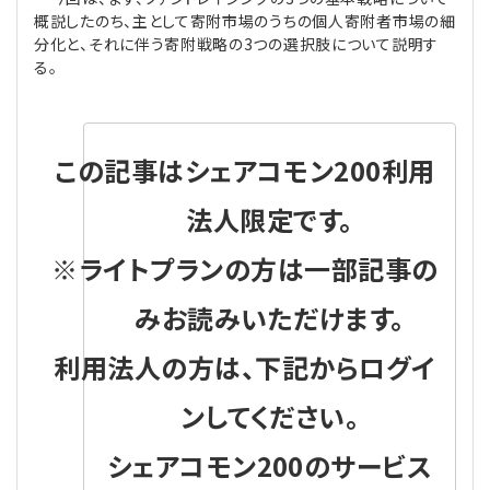
プライバシーポリシー
【連載】公益法人運営実務の処方箋
【連載】実務と税務のポイント
概説したのち、主として寄附市場のうちの個人寄附者市場の細
分化と、それに伴う寄附戦略の3つの選択肢について説明す
る。
【連載】公益法人会計検定試験一問一答
【連載】事務局だよりPLUS
【連載】公益法人のための「新公益信託」活用戦略
【連載】テーマで紐解く逆引きガイドライン
この記事はシェアコモン200利用
【連載】悩みと向き合う経営学
法人限定です。
【連載】非営利法人AtoZei
※ライトプランの方は一部記事の
【連載】労務管理の歩き方
みお読みいただけます。
利用法人の方は、下記からログイ
【連載】AI活用のすすめ
ンしてください。
【連載】IT実務一問一答
シェアコモン200のサービス