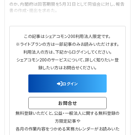
のか、内閣府は回答期限を5月31日として同協会に対し、報告
プライバシーポリシー
【連載】公益法人運営実務の処方箋
【連載】実務と税務のポイント
書の作成・提出を求めた。
【連載】公益法人会計検定試験一問一答
【連載】事務局だよりPLUS
この記事はシェアコモン200利用法人限定です。
【連載】公益法人のための「新公益信託」活用戦略
【連載】テーマで紐解く逆引きガイドライン
※ライトプランの方は一部記事のみお読みいただけます。
利用法人の方は、下記からログインしてください。
【連載】悩みと向き合う経営学
シェアコモン200のサービスについて、詳しく知りたい・登
録したい方はお問合せください。
【連載】非営利法人AtoZei
【連載】労務管理の歩き方
ログイン
【連載】AI活用のすすめ
お問合せ
無料登録いただくと、公益・一般法人に関する無料登録の
【連載】IT実務一問一答
方限定記事や
各月の作業内容をつかめる実務カレンダーがお読みいた