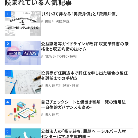
読まれている人気記事
［19］似て非なる「実費弁償」と「費用弁償」
1
税務
税務解説
公益認定等ガイドラインが改訂 収支予算書の厳
2
格化と収支均衡の抜け穴…
NEWS・TOPIC・特報
役員等が任期途中で辞任を申し出た場合の後任
3
者選任までの手続き
法人運営
理事・監事
自己チェックシートと備置き書類一覧の活用法
4
―自律的ガバナンスを高め…
法人運営
公益法人の「指示待ち」脱却へ ―シルバー人材
5
センターに学ぶ主体的組…