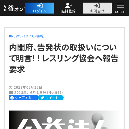
公益・一般法人オ
ログイン
無料登録
お問合せ
MENU
初めての方へ
NEWS・TOPIC・特報
内閣府、告発状の取扱いについ
て明言! ! レスリング協会へ報告
要求
人気記事
法人運営
2018年05月25日
2018年
６月１日号（No.966）
シェアする
ツイート
法人運営
会計・税務
理事会
会計・税務
労務
評議員会・社員総会
定期提出書類
労務
法務