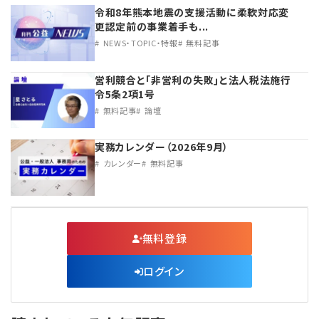
令和8年熊本地震の支援活動に柔軟対応変
更認定前の事業着手も...
NEWS・TOPIC・特報
無料記事
営利競合と｢非営利の失敗｣と法人税法施行
令5条2項1号
無料記事
論壇
実務カレンダー（2026年9月）
カレンダー
無料記事
無料登録
ログイン