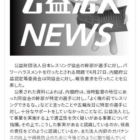
理事・監事
会計処理
労務管理
法務
経営
評議員
寄附
給与計算
利益相反取引
経営
連載
登記関連
税務
法改正-労務
個人情報
資産運用
連載
【連載】公益法人制度のリアル
無料記事
定款関連
インボイス
法改正-法務
IT
論壇
【連載】これからの時代の資産運用
公益財団法人日本レスリング協会の幹部が選手に対し、パ
ワーハラスメントを行ったとされる問題で4月27日、内閣府公
益認定等委員会は同協会に対し、報告要求を行ったことを公
公益・一般法人オンラインとは
法改正-法人運営
電子帳簿保存法
カレンダー
【連載】採用・定着・育成のための人事戦略
表した。
公表された資料によれば、内閣府は、当時監督の地位にあ
登録案内
NEWS・TOPIC・特報
【連載】事例に学ぶ立入検査で想定される指摘事項
った同協会の幹部が特定の選手に対し、「よく俺の前でレスリ
ングできるな。」などと言ったことや五輪当日に特定の選手に
対し、十分なサポートをしていなかったことなど、公益法人とし
専門誌一覧
【連載】オピニオンリーダーのnote
【連載】シェアコモン200インタビュー
て事業を実施する上で適正性を欠く疑いがある事案について
指摘。その上で、こうした事実があると認識しているのか、役員
お問合せ
【連載】会計相談室
【連載】シェアコモン200 誌上相談室
の責任をどのように認識しているか、また法人内部のガバナン
スの向上や再発防止のために今後どのように取り組んでいく