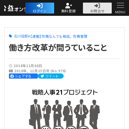
公益・一般法人オ
ログイン
無料登録
お問合せ
MENU
初めての方へ
石川征郎
【連載】労務なんでも相談
労務管理
働き方改革が問うていること
2018年11月08日
人気記事
2018年
11月15日号（No.976）
シェアする
ツイート
法人運営
法人運営
会計・税務
理事会
会計・税務
労務
評議員会・社員総会
定期提出書類
労務
法務