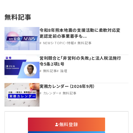
無料記事
令和8年熊本地震の支援活動に柔軟対応変
更認定前の事業着手も...
NEWS・TOPIC・特報
無料記事
営利競合と｢非営利の失敗｣と法人税法施行
令5条2項1号
無料記事
論壇
実務カレンダー（2026年9月）
カレンダー
無料記事
無料登録