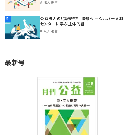
法人運営
公益法人の「指示待ち」脱却へ ―シルバー人材
5
センターに学ぶ主体的組…
法人運営
最新号