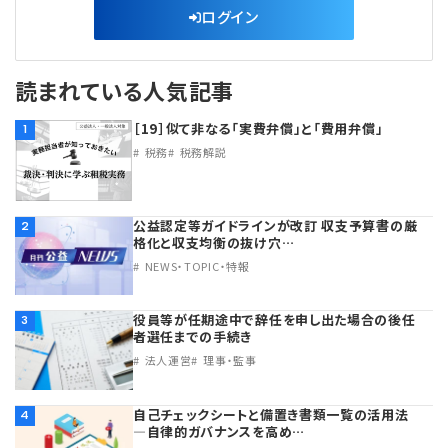
ログイン
読まれている人気記事
［19］似て非なる「実費弁償」と「費用弁償」
1
税務
税務解説
公益認定等ガイドラインが改訂 収支予算書の厳
2
格化と収支均衡の抜け穴…
NEWS・TOPIC・特報
役員等が任期途中で辞任を申し出た場合の後任
3
者選任までの手続き
法人運営
理事・監事
自己チェックシートと備置き書類一覧の活用法
4
―自律的ガバナンスを高め…