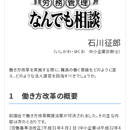
理事・監事
会計処理
労務管理
法務
経営
評議員
寄附
給与計算
利益相反取引
経営
連載
石川征郎
登記関連
税務
法改正-労務
個人情報
資産運用
連載
【連載】公益法人制度のリアル
無料記事
（いしかわ・ゆくお 中小企業診断士）
定款関連
インボイス
法改正-法務
IT
論壇
【連載】これからの時代の資産運用
働き方改革を実施する際に、職員の働く意識をどのように変
公益・一般法人オンラインとは
法改正-法人運営
電子帳簿保存法
カレンダー
【連載】採用・定着・育成のための人事戦略
え、どのような法人運営を目指すべきでしょうか。
登録案内
NEWS・TOPIC・特報
【連載】事例に学ぶ立入検査で想定される指摘事項
1 働き方改革の概要
専門誌一覧
【連載】オピニオンリーダーのnote
【連載】シェアコモン200インタビュー
前国会で働き方改革関連法案が可決されました。その主な内
お問合せ
【連載】会計相談室
【連載】シェアコモン200 誌上相談室
容は次のとおりです。
［労働基準法改正］平成31年4 月1 日（中小企業は平成32年4