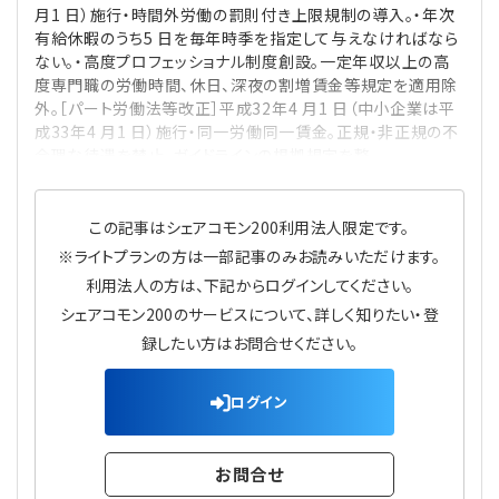
月1 日）施行・時間外労働の罰則付き上限規制の導入。・年次
プライバシーポリシー
【連載】公益法人運営実務の処方箋
【連載】実務と税務のポイント
有給休暇のうち5 日を毎年時季を指定して与えなければなら
ない。・高度プロフェッショナル制度創設。一定年収以上の高
【連載】公益法人会計検定試験一問一答
【連載】事務局だよりPLUS
度専門職の労働時間、休日、深夜の割増賃金等規定を適用除
外。［パート労働法等改正］平成32年4 月1 日（中小企業は平
成33年4 月1 日）施行・同一労働同一賃金。正規・非正規の不
【連載】公益法人のための「新公益信託」活用戦略
【連載】テーマで紐解く逆引きガイドライン
合理な待遇を禁止。ガイドラインの根拠規定を整
【連載】悩みと向き合う経営学
この記事はシェアコモン200利用法人限定です。
【連載】非営利法人AtoZei
※ライトプランの方は一部記事のみお読みいただけます。
利用法人の方は、下記からログインしてください。
【連載】労務管理の歩き方
シェアコモン200のサービスについて、詳しく知りたい・登
録したい方はお問合せください。
【連載】AI活用のすすめ
ログイン
【連載】IT実務一問一答
お問合せ