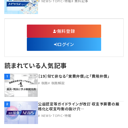
NEWS・TOPIC・特報
無料記事
無料登録
ログイン
読まれている人気記事
［19］似て非なる「実費弁償」と「費用弁償」
1
税務
税務解説
公益認定等ガイドラインが改訂 収支予算書の厳
2
格化と収支均衡の抜け穴…
NEWS・TOPIC・特報