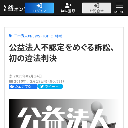
公益・一般法人オ
ログイン
無料登録
お問合せ
MENU
初めての方へ
三木秀夫
NEWS・TOPIC・特報
公益法人不認定をめぐる訴訟、
初の違法判決
人気記事
2019年02月14日
2019年
２月15日号（No.981）
法人運営
シェアする
ツイート
法人運営
会計・税務
理事会
会計・税務
労務
評議員会・社員総会
定期提出書類
労務
法務