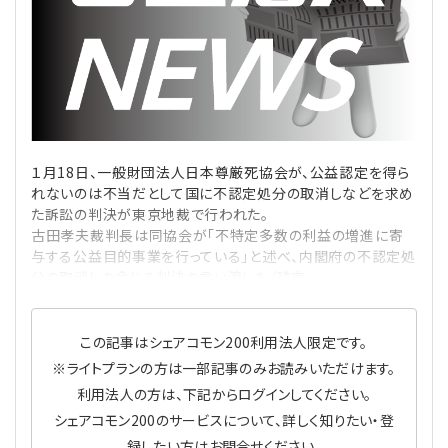
理事・監事
会計処理
労務管理
法務
経営
評議員
寄附
給与計算
利益相反取引
経営
連載
登記関連
税務
法改正-労務
個人情報
資産運用
連載
【連載】公益法人制度のリアル
無料記事
１月18日、一般財団法人日本尊厳死協会が、公益認定を得ら
れないのは不当だとして国に不認定処分の取消しなどを求め
定款関連
インボイス
法改正-法務
IT
論壇
【連載】これからの時代の資産運用
た訴訟の判決が東京地裁で行われた。
古田孝夫裁判長は同協会が「不特定多数の利益の増進に寄
公益・一般法人オンラインとは
与する公益目的事業を行っている」と述べ、内閣府の不認定処
法改正-法人運営
電子帳簿保存法
カレンダー
【連載】採用・定着・育成のための人事戦略
分の取消しを命じる判決を言い渡した（読売
登録案内
NEWS・TOPIC・特報
【連載】事例に学ぶ立入検査で想定される指摘事項
この記事はシェアコモン200利用法人限定です。
専門誌一覧
【連載】オピニオンリーダーのnote
【連載】シェアコモン200インタビュー
※ライトプランの方は一部記事のみお読みいただけます。
利用法人の方は、下記からログインしてください。
お問合せ
【連載】会計相談室
【連載】シェアコモン200 誌上相談室
シェアコモン200のサービスについて、詳しく知りたい・登
録したい方はお問合せください。