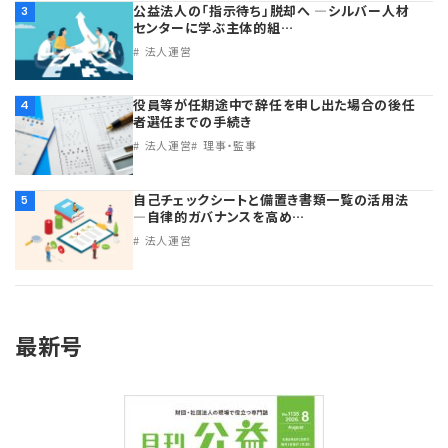
公益法人の「指示待ち」脱却へ ―シルバー人材
3
センターに学ぶ主体的組…
法人運営
役員等が任期途中で辞任を申し出た場合の後任
4
者選任までの手続き
法人運営
理事・監事
自己チェックシートと備置き書類一覧の活用法
5
―自律的ガバナンスを高め…
法人運営
最新号