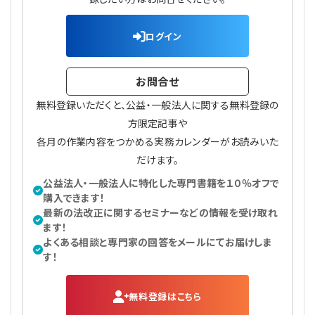
プライバシーポリシー
【連載】公益法人運営実務の処方箋
【連載】実務と税務のポイント
ログイン
【連載】公益法人会計検定試験一問一答
【連載】事務局だよりPLUS
お問合せ
【連載】公益法人のための「新公益信託」活用戦略
【連載】テーマで紐解く逆引きガイドライン
無料登録いただくと、公益・一般法人に関する無料登録の
【連載】悩みと向き合う経営学
方限定記事や
各月の作業内容をつかめる実務カレンダーがお読みいた
【連載】非営利法人AtoZei
だけます。
公益法人・一般法人に特化した専門書籍を１０％オフで
【連載】労務管理の歩き方
購入できます！
最新の法改正に関するセミナーなどの情報を受け取れ
ます！
【連載】AI活用のすすめ
よくある相談と専門家の回答をメールにてお届けしま
す！
【連載】IT実務一問一答
無料登録はこちら