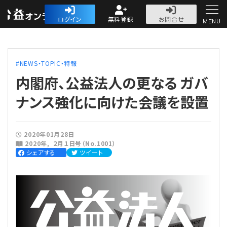
公益・一般法人オ
ログイン
無料登録
お問合せ
MENU
初めての方へ
NEWS・TOPIC・特報
内閣府、公益法人の更なる ガバ
ナンス強化に向けた会議を設置
人気記事
2020年01月28日
2020年
２月１日号（No.1001）
法人運営
シェアする
ツイート
法人運営
会計・税務
理事会
会計・税務
労務
評議員会・社員総会
定期提出書類
労務
法務