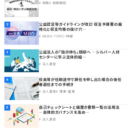
税務
税務解説
公益認定等ガイドラインが改訂 収支予算書の厳
2
格化と収支均衡の抜け穴…
NEWS・TOPIC・特報
公益法人の「指示待ち」脱却へ ―シルバー人材
3
センターに学ぶ主体的組…
法人運営
役員等が任期途中で辞任を申し出た場合の後任
4
者選任までの手続き
法人運営
理事・監事
自己チェックシートと備置き書類一覧の活用法
5
―自律的ガバナンスを高め…
法人運営