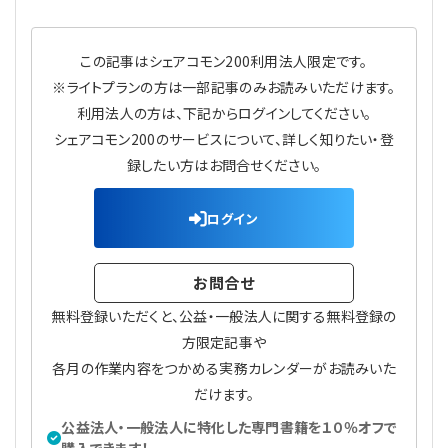
プライバシーポリシー
【連載】公益法人運営実務の処方箋
【連載】実務と税務のポイント
この記事はシェアコモン200利用法人限定です。
【連載】公益法人会計検定試験一問一答
【連載】事務局だよりPLUS
※ライトプランの方は一部記事のみお読みいただけます。
利用法人の方は、下記からログインしてください。
【連載】公益法人のための「新公益信託」活用戦略
【連載】テーマで紐解く逆引きガイドライン
シェアコモン200のサービスについて、詳しく知りたい・登
録したい方はお問合せください。
【連載】悩みと向き合う経営学
ログイン
【連載】非営利法人AtoZei
【連載】労務管理の歩き方
お問合せ
無料登録いただくと、公益・一般法人に関する無料登録の
【連載】AI活用のすすめ
方限定記事や
各月の作業内容をつかめる実務カレンダーがお読みいた
【連載】IT実務一問一答
だけます。
公益法人・一般法人に特化した専門書籍を１０％オフで