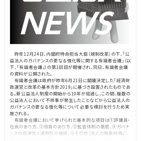
理事・監事
会計処理
労務管理
法務
経営
評議員
寄附
給与計算
利益相反取引
経営
連載
登記関連
税務
法改正-労務
個人情報
資産運用
連載
【連載】公益法人制度のリアル
無料記事
昨年12月24日、内閣府特命担当大臣（規制改革）の下、「公
益法人のガバナンスの更なる強化等に関する有識者会議」（以
定款関連
インボイス
法改正-法務
IT
論壇
【連載】これからの時代の資産運用
下、「有識者会議」）の第1回目が開催され、同日、有識者会議
の資料が公開された。
有識者会議は政府が昨年6月21日に閣議決定した「経済財
公益・一般法人オンラインとは
法改正-法人運営
電子帳簿保存法
カレンダー
【連載】採用・定着・育成のための人事戦略
政運営と改革の基本方針2019」に基づき設置されたものであ
る。新公益法人制度の開始から10年が経過し、この間、複数の
登録案内
NEWS・TOPIC・特報
【連載】事例に学ぶ立入検査で想定される指摘事項
公益法人において不祥事が発生したことなどから公益法人の
ガバナンスの更なる強化等について必要な検討を行うため実
専門誌一覧
施される。
【連載】オピニオンリーダーのnote
【連載】シェアコモン200インタビュー
有識者会議において挙げられた基本的な項目は①評議員・
社員のあり方、②役員のあり方、③監査体制の徹底、④ガバナ
お問合せ
【連載】会計相談室
【連載】シェアコモン200 誌上相談室
ンスの自律性と透明性の確保、⑤その他（法人の解散時等に、
残余財産の帰属先等について行政庁が関与する仕組み）の5