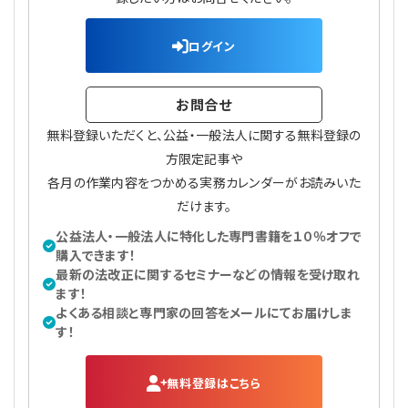
プライバシーポリシー
【連載】公益法人運営実務の処方箋
【連載】実務と税務のポイント
ログイン
【連載】公益法人会計検定試験一問一答
【連載】事務局だよりPLUS
お問合せ
【連載】公益法人のための「新公益信託」活用戦略
【連載】テーマで紐解く逆引きガイドライン
無料登録いただくと、公益・一般法人に関する無料登録の
【連載】悩みと向き合う経営学
方限定記事や
各月の作業内容をつかめる実務カレンダーがお読みいた
【連載】非営利法人AtoZei
だけます。
公益法人・一般法人に特化した専門書籍を１０％オフで
【連載】労務管理の歩き方
購入できます！
最新の法改正に関するセミナーなどの情報を受け取れ
ます！
【連載】AI活用のすすめ
よくある相談と専門家の回答をメールにてお届けしま
す！
【連載】IT実務一問一答
無料登録はこちら