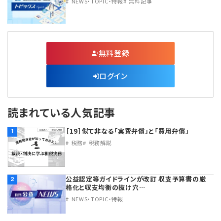
NEWS・TOPIC・特報
無料記事
無料登録
ログイン
読まれている人気記事
［19］似て非なる「実費弁償」と「費用弁償」
1
税務
税務解説
公益認定等ガイドラインが改訂 収支予算書の厳
2
格化と収支均衡の抜け穴…
NEWS・TOPIC・特報