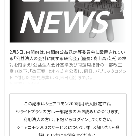
理事・監事
会計処理
労務管理
法務
経営
評議員
寄附
給与計算
利益相反取引
経営
連載
登記関連
税務
法改正-労務
個人情報
資産運用
連載
【連載】公益法人制度のリアル
無料記事
2月5日、内閣府は、内閣府公益認定等委員会に設置されてい
る「公益法人の会計に関する研究会」（座長：髙山昌茂氏）の検
定款関連
インボイス
法改正-法務
IT
論壇
【連載】これからの時代の資産運用
討を踏まえ「公益法人会計基準及び同運用指針の一部改正
案」（以下、「改正案」とする。）を公表し、同日、パブリックコメン
トに付した（意見募集は3月6日（金）まで。）。
公益・一般法人オンラインとは
法改正-法人運営
電子帳簿保存法
カレンダー
【連載】採用・定着・育成のための人事戦略
改定案によれば、
登録案内
NEWS・TOPIC・特報
【連載】事例に学ぶ立入検査で想定される指摘事項
この記事はシェアコモン200利用法人限定です。
専門誌一覧
【連載】オピニオンリーダーのnote
【連載】シェアコモン200インタビュー
※ライトプランの方は一部記事のみお読みいただけます。
利用法人の方は、下記からログインしてください。
お問合せ
【連載】会計相談室
【連載】シェアコモン200 誌上相談室
シェアコモン200のサービスについて、詳しく知りたい・登
録したい方はお問合せください。