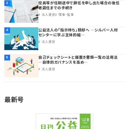
役員等が任期途中で辞任を申し出た場合の後任
3
者選任までの手続き
法人運営
理事・監事
公益法人の「指示待ち」脱却へ ―シルバー人材
4
センターに学ぶ主体的組…
法人運営
自己チェックシートと備置き書類一覧の活用法
5
―自律的ガバナンスを高め…
法人運営
最新号