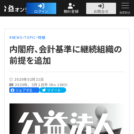
公益・一般法人オ
ログイン
無料登録
お問合せ
MENU
初めての方へ
NEWS・TOPIC・特報
内閣府、会計基準に継続組織の
前提を追加
人気記事
2020年02月21日
2020年
３月１日号（No.1003）
法人運営
シェアする
ツイート
法人運営
会計・税務
理事会
会計・税務
労務
評議員会・社員総会
定期提出書類
労務
法務