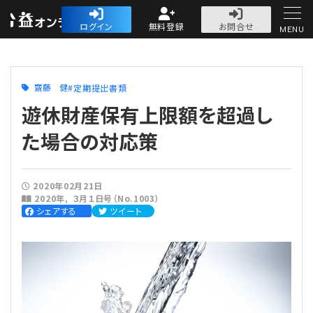
公益・一般法人オ
ログイン
無料登録
お問合せ
MENU
初めての方へ
齋藤 健
定期提出書類
遊休財産保有上限額を超過し
た場合の対応策
人気記事
2020年02月21日
2020年
３月１日号（No.1003）
法人運営
シェアする
ツイート
法人運営
会計・税務
理事会
会計・税務
労務
評議員会・社員総会
定期提出書類
労務
法務