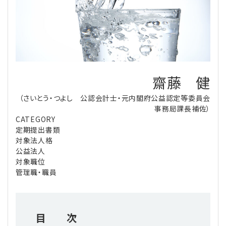
理事・監事
会計処理
労務管理
法務
経営
評議員
寄附
給与計算
利益相反取引
経営
連載
登記関連
税務
法改正-労務
個人情報
資産運用
連載
【連載】公益法人制度のリアル
齋藤 健
無料記事
（さいとう・つよし 公認会計士・元内閣府公益認定等委員会
定款関連
インボイス
法改正-法務
IT
論壇
【連載】これからの時代の資産運用
事務局課長補佐）
CATEGORY
公益・一般法人オンラインとは
法改正-法人運営
電子帳簿保存法
カレンダー
【連載】採用・定着・育成のための人事戦略
定期提出書類
対象法人格
公益法人
登録案内
NEWS・TOPIC・特報
【連載】事例に学ぶ立入検査で想定される指摘事項
対象職位
管理職・職員
専門誌一覧
【連載】オピニオンリーダーのnote
【連載】シェアコモン200インタビュー
お問合せ
【連載】会計相談室
【連載】シェアコモン200 誌上相談室
目 次