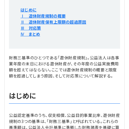
プライバシーポリシー
【連載】公益法人運営実務の処方箋
【連載】実務と税務のポイント
はじめに
Ⅰ 遊休財産規制の概要
【連載】公益法人会計検定試験一問一答
【連載】事務局だよりPLUS
Ⅱ 遊休財産保有上限額の超過原因
Ⅲ 対応策
Ⅳ まとめ
【連載】公益法人のための「新公益信託」活用戦略
【連載】テーマで紐解く逆引きガイドライン
【連載】悩みと向き合う経営学
財務三基準のひとつである「遊休財産規制」。公益法人は各事
業年度の末日における遊休財産が、その年度の公益実施費用
【連載】非営利法人AtoZei
額を超えてはならない。ここでは遊休財産規制の概要と限度
額を超過してしまう原因、そして対応策について解説する。
【連載】労務管理の歩き方
はじめに
【連載】AI活用のすすめ
【連載】IT実務一問一答
公益認定基準のうち、収支相償、公益目的事業比率、遊休財産
規制の3つの基準は、「財務三基準」と呼ばれている。これらの
基準額は、公益法人会計基準に準拠した財務諸表を基礎に算