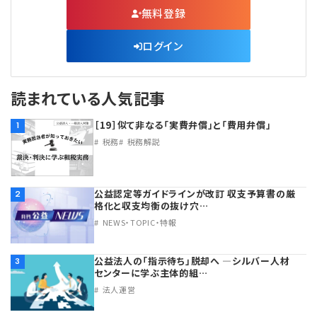
無料登録
ログイン
読まれている人気記事
［19］似て非なる「実費弁償」と「費用弁償」
1
税務
税務解説
公益認定等ガイドラインが改訂 収支予算書の厳
2
格化と収支均衡の抜け穴…
NEWS・TOPIC・特報
公益法人の「指示待ち」脱却へ ―シルバー人材
3
センターに学ぶ主体的組…
法人運営