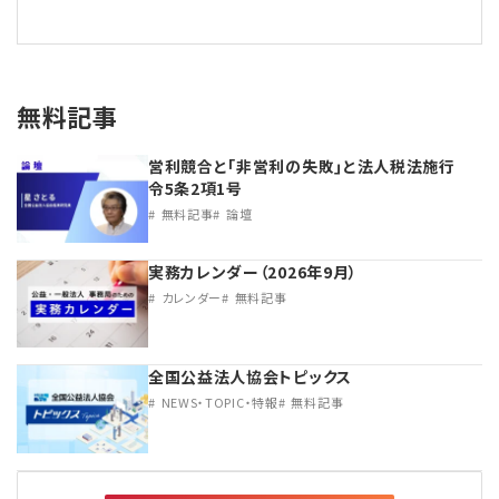
無料記事
営利競合と｢非営利の失敗｣と法人税法施行
令5条2項1号
無料記事
論壇
実務カレンダー（2026年9月）
カレンダー
無料記事
全国公益法人協会トピックス
NEWS・TOPIC・特報
無料記事