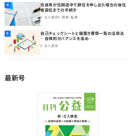
役員等が任期途中で辞任を申し出た場合の後任
4
者選任までの手続き
法人運営
理事・監事
自己チェックシートと備置き書類一覧の活用法
5
―自律的ガバナンスを高め…
法人運営
最新号