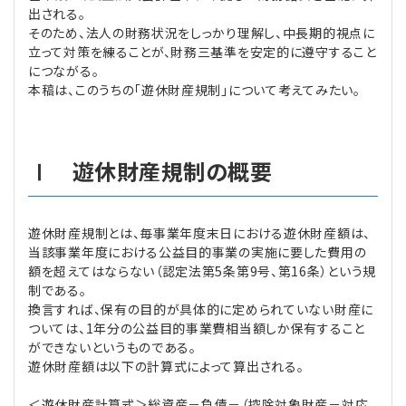
出される。
そのため、法人の財務状況をしっかり理解し、中長期的視点に
立って対策を練ることが、財務三基準を安定的に遵守すること
につながる。
本稿は、このうちの「遊休財産規制」について考えてみたい。
Ⅰ 遊休財産規制の概要
遊休財産規制とは、毎事業年度末日における遊休財産額は、
当該事業年度における公益目的事業の実施に要した費用の
額を超えてはならない（認定法第5条第9号、第16条）という規
制である。
換言すれば、保有の目的が具体的に定められていない財産に
ついては、1年分の公益目的事業費相当額しか保有すること
ができないというものである。
遊休財産額は以下の計算式によって算出される。
＜遊休財産計算式＞総資産－負債－（控除対象財産－対応