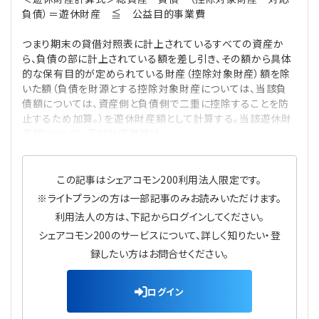
負債）＝遊休財産 ≦ 公益目的事業費
つまり期末の貸借対照表に計上されているすべての資産か
ら、負債の部に計上されている額を差し引き、その額から具体
的な保有目的が定められている財産（控除対象財産）額を除
いた額（負債を財源とする控除対象財産については、当該負
債額については、資産側と負債側で二重に控除することを防
止するため加算。）を遊休財産額として計算する。当該遊休財
産額について、正味財産増減計
この記事はシェアコモン200利用法人限定です。
※ライトプランの方は一部記事のみお読みいただけます。
利用法人の方は、下記からログインしてください。
シェアコモン200のサービスについて、詳しく知りたい・登
録したい方はお問合せください。
ログイン