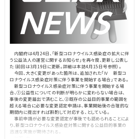
理事・監事
会計処理
労務管理
法務
経営
評議員
寄附
給与計算
利益相反取引
経営
連載
登記関連
税務
法改正-労務
個人情報
資産運用
連載
【連載】公益法人制度のリアル
無料記事
内閣府は4月24日、「新型コロナウイルス感染症の拡大に伴
う公益法人の運営に関するお知らせ」を再々度、更新し公表し
定款関連
インボイス
法改正-法務
IT
論壇
【連載】これからの時代の資産運用
た（前回は3月19日に更新。詳細は本誌4月15日号参照）。
今回、大きく変更があった箇所は、追加された「Ⅳ 新型コ
公益・一般法人オンラインとは
ロナウイルス感染症対策に伴う事業を開始する場合」である。
法改正-法人運営
電子帳簿保存法
カレンダー
【連載】採用・定着・育成のための人事戦略
新型コロナウイルス感染症対策に伴う事業を開始する場
合、①公益性についての判断が明らかに変わらない場合は、
登録案内
NEWS・TOPIC・特報
【連載】事例に学ぶ立入検査で想定される指摘事項
事後の変更届出で済むこと、②既存の公益目的事業の範囲を
超える場合に必要な変更認定申請は、事業開始後の合理的な
専門誌一覧
【連載】オピニオンリーダーのnote
【連載】シェアコモン200インタビュー
期間内に提出すれば斟酌して対応する、としている。
事前申請が必要な変更認定が事後でも認められることによ
り、新型コロナウイルス感染症対策に関する公益目的事業の
お問合せ
【連載】会計相談室
【連載】シェアコモン200 誌上相談室
迅速な実施が期待される。
以下、内