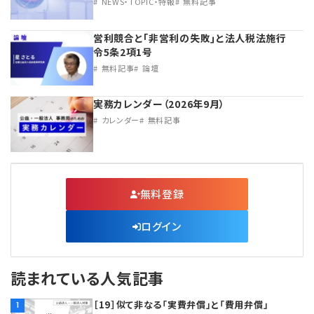
NEWS・TOPIC・特報
無料記事
営利競合と｢非営利の失敗｣と法人税法施行
令5条2項1号
無料記事
論壇
実務カレンダー（2026年9月）
カレンダー
無料記事
無料登録
ログイン
読まれている人気記事
［19］似て非なる「実費弁償」と「費用弁償」
1