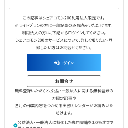
プライバシーポリシー
【連載】公益法人運営実務の処方箋
【連載】実務と税務のポイント
この記事はシェアコモン200利用法人限定です。
【連載】公益法人会計検定試験一問一答
【連載】事務局だよりPLUS
※ライトプランの方は一部記事のみお読みいただけます。
利用法人の方は、下記からログインしてください。
【連載】公益法人のための「新公益信託」活用戦略
【連載】テーマで紐解く逆引きガイドライン
シェアコモン200のサービスについて、詳しく知りたい・登
録したい方はお問合せください。
【連載】悩みと向き合う経営学
ログイン
【連載】非営利法人AtoZei
【連載】労務管理の歩き方
お問合せ
無料登録いただくと、公益・一般法人に関する無料登録の
【連載】AI活用のすすめ
方限定記事や
各月の作業内容をつかめる実務カレンダーがお読みいた
【連載】IT実務一問一答
だけます。
公益法人・一般法人に特化した専門書籍を１０％オフで