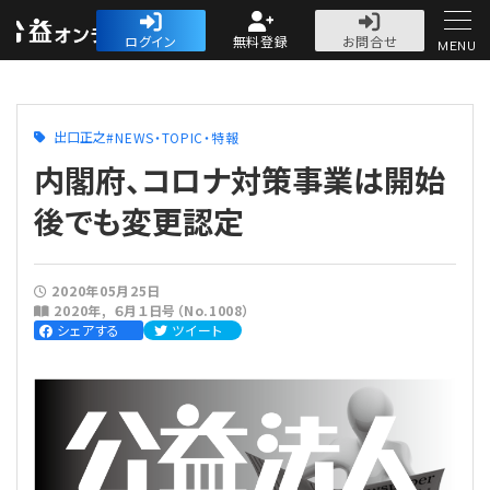
公益・一般法人オ
ログイン
無料登録
お問合せ
MENU
初めての方へ
出口正之
NEWS・TOPIC・特報
内閣府、コロナ対策事業は開始
後でも変更認定
人気記事
2020年05月25日
2020年
６月１日号（No.1008）
法人運営
シェアする
ツイート
法人運営
会計・税務
理事会
会計・税務
労務
評議員会・社員総会
定期提出書類
労務
法務