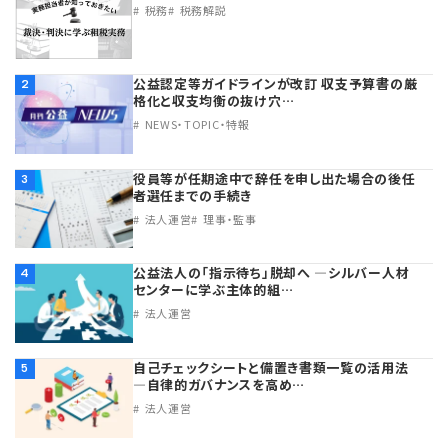
税務
税務解説
公益認定等ガイドラインが改訂 収支予算書の厳
2
格化と収支均衡の抜け穴…
NEWS・TOPIC・特報
役員等が任期途中で辞任を申し出た場合の後任
3
者選任までの手続き
法人運営
理事・監事
公益法人の「指示待ち」脱却へ ―シルバー人材
4
センターに学ぶ主体的組…
法人運営
自己チェックシートと備置き書類一覧の活用法
5
―自律的ガバナンスを高め…
法人運営