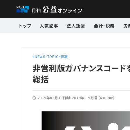
トップ
人気記事
法人運営
会計・税務
労
NEWS・TOPIC・特報
非営利版ガバナンスコード
総括
2019年04月19日
2019年
５月号（No.986）