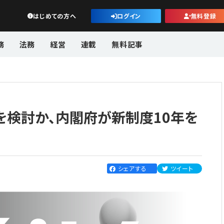
公益・一般法人オンライン
はじめての方へ
ログイン
無料登録
務
法務
経営
連載
無料記事
を検討か、内閣府が新制度10年を
シェアする
ツイート