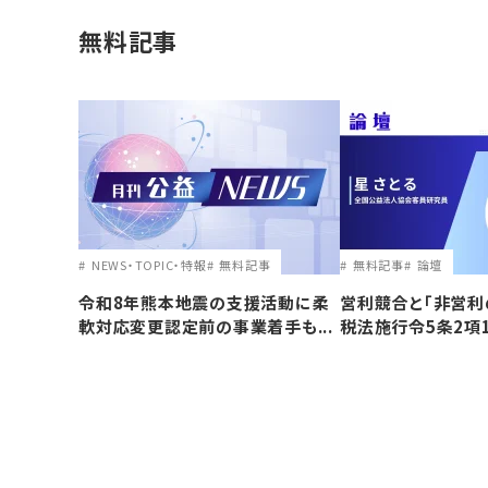
無料記事
NEWS・TOPIC・特報
無料記事
無料記事
論壇
令和8年熊本地震の支援活動に柔
営利競合と｢非営利
軟対応変更認定前の事業着手も...
税法施行令5条2項