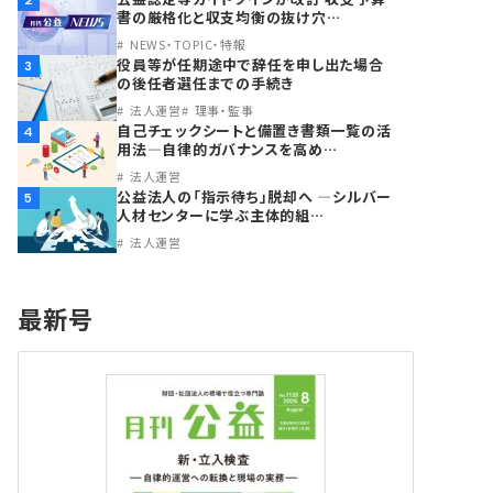
2
書の厳格化と収支均衡の抜け穴…
NEWS・TOPIC・特報
役員等が任期途中で辞任を申し出た場合
3
の後任者選任までの手続き
法人運営
理事・監事
自己チェックシートと備置き書類一覧の活
4
用法―自律的ガバナンスを高め…
法人運営
公益法人の「指示待ち」脱却へ ―シルバー
5
人材センターに学ぶ主体的組…
法人運営
最新号