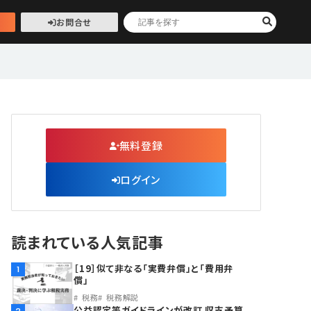
お問合せ
無料登録
ログイン
読まれている人気記事
［19］似て非なる「実費弁償」と「費用弁
1
償」
税務
税務解説
公益認定等ガイドラインが改訂 収支予算