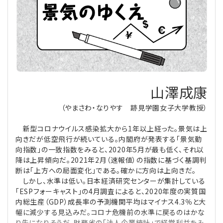
理事・監事
会計処理
労務管理
法務
経営
評議員
寄附
給与計算
利益相反取引
経営
連載
登記関連
税務
法改正-労務
個人情報
資産運用
連載
【連載】公益法人制度のリアル
無料記事
山澤成康
定款関連
インボイス
法改正-法務
IT
論壇
【連載】これからの時代の資産運用
（やまさわ・なりやす 跡見学園女子大学教授）
公益・一般法人オンラインとは
法改正-法人運営
電子帳簿保存法
カレンダー
【連載】採用・定着・育成のための人事戦略
新型コロナウイルス感染拡大から1年以上経った。景気は上
向きだが低空飛行が続いている。内閣府が発表する「景気動
向指数」の一致指数をみると、2020年5月が最も低く、それ以
登録案内
NEWS・TOPIC・特報
【連載】事例に学ぶ立入検査で想定される指摘事項
降は上昇傾向だ。2021年2月（速報値）の指数に基づく基調判
断は「上方への局面変化」である。確かに方向は上向きだ。
専門誌一覧
【連載】オピニオンリーダーのnote
【連載】シェアコモン200インタビュー
しかし、水準は低い。日本経済研究センターが集計している
「ESPフォーキャスト」の4月調査によると、2020年度の実質国
内総生産（GDP）成長率の予測機関平均はマイナス4.3％と大
お問合せ
【連載】会計相談室
【連載】シェアコモン200 誌上相談室
幅に減少する見込みだ。コロナ危機前の水準に戻るのはかな
り先になりそうだ。財務省の「法人企業統計」で経常利益をみ