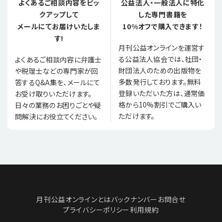
よくあるご相談内容をピッ
公益法人・一般法人に特化
クアップして
した専門書籍を
メールにてお届けいたしま
10%オフで購入できます！
す!
月刊公益オンラインを運営す
る公益法人協会では、社団・
よくあるご相談内容に弁護士
財団法人のための出版物を
や税理士などの専門家が回
多数発行しております。無料
答するQ&A集を、メールにて
登録いただいた方は、通常価
お受け取りいただけます。
格から10%割引でご購入い
日々の業務のお困りごとや疑
ただけます。
問解決にお役立てください。
月刊公益オンラインとは
バックナンバー
お問合せ
プライバシーポリシー
利用規約