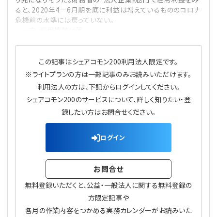
プライバシーポリシー
【連載】公益法人運営実務の処方箋
【連載】実務と税務のポイント
ると、2020年4－6月期を底に利益は増えているもののコロナ
危機前の水準には戻っていない。
一方、雇用情勢は落
【連載】公益法人会計検定試験一問一答
【連載】事務局だよりPLUS
【連載】公益法人のための「新公益信託」活用戦略
【連載】テーマで紐解く逆引きガイドライン
この記事はシェアコモン200利用法人限定です。
※ライトプランの方は一部記事のみお読みいただけます。
【連載】悩みと向き合う経営学
利用法人の方は、下記からログインしてください。
シェアコモン200のサービスについて、詳しく知りたい・登
【連載】非営利法人AtoZei
録したい方はお問合せください。
【連載】労務管理の歩き方
ログイン
【連載】AI活用のすすめ
お問合せ
【連載】IT実務一問一答
無料登録いただくと、公益・一般法人に関する無料登録の
方限定記事や
各月の作業内容をつかめる実務カレンダーがお読みいた