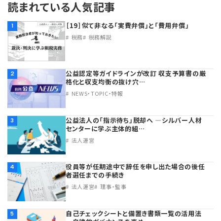
読まれている人気記事
［19］似て非なる「実費弁償」と「費用弁償」
1
税務
税務解説
公益認定等ガイドラインが改訂 収支予算書の厳
2
格化と収支均衡の抜け穴…
NEWS・TOPIC・特報
公益法人の「指示待ち」脱却へ ―シルバー人材
3
センターに学ぶ主体的組…
法人運営
役員等が任期途中で辞任を申し出た場合の後任
4
者選任までの手続き
法人運営
理事・監事
自己チェックシートと備置き書類一覧の活用法
5