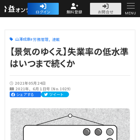
公益・一般法人オ
ログイン
無料登録
お問合せ
MENU
初めての方へ
山澤成康
労務管理
連載
【景気のゆくえ】失業率の低水準
はいつまで続くか
人気記事
2021年05月24日
2021年
６月１日号（No.1029）
法人運営
シェアする
ツイート
法人運営
会計・税務
理事会
会計・税務
労務
評議員会・社員総会
定期提出書類
労務
法務