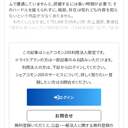
ムで遭遇していませんと、読破するには長い時間が必要で、そ
プライバシーポリシー
【連載】公益法人運営実務の処方箋
【連載】実務と税務のポイント
のハードルを越えられずに、結局、存在は知れども内容を知ら
ないという作品が少なくありません。
【連載】公益法人会計検定試験一問一答
【連載】事務局だよりPLUS
わたくしにとりまして『SLAM DUNK』（作：井上雄彦、集英社
『週刊少年ジャンプ』1990年10月－1996年6月）（以下、「本作
品」という。）
【連載】公益法人のための「新公益信託」活用戦略
【連載】テーマで紐解く逆引きガイドライン
【連載】悩みと向き合う経営学
この記事はシェアコモン200利用法人限定です。
※ライトプランの方は一部記事のみお読みいただけます。
【連載】非営利法人AtoZei
利用法人の方は、下記からログインしてください。
シェアコモン200のサービスについて、詳しく知りたい・登
【連載】労務管理の歩き方
録したい方はお問合せください。
【連載】AI活用のすすめ
ログイン
【連載】IT実務一問一答
お問合せ
無料登録いただくと、公益・一般法人に関する無料登録の