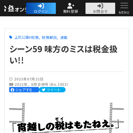
公益・一般法人オ
ログイン
無料登録
お問合せ
MENU
初めての方へ
上松公雄
税務
税務解説
連載
シーン59 味方のミスは税金扱
い!!
人気記事
2021年07月21日
2021年
８月合併号（No.1033）
法人運営
シェアする
ツイート
法人運営
会計・税務
理事会
会計・税務
労務
評議員会・社員総会
定期提出書類
労務
法務