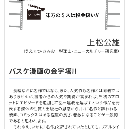
理事・監事
会計処理
労務管理
法務
経営
評議員
寄附
給与計算
利益相反取引
経営
連載
上松公雄
登記関連
税務
法改正-労務
個人情報
資産運用
連載
【連載】公益法人制度のリアル
無料記事
（うえまつ・きみお 税理士・ニューカルチャー研究室）
定款関連
インボイス
法改正-法務
IT
論壇
【連載】これからの時代の資産運用
バスケ漫画の金字塔!!
公益・一般法人オンラインとは
法改正-法人運営
電子帳簿保存法
カレンダー
【連載】採用・定着・育成のための人事戦略
登録案内
NEWS・TOPIC・特報
【連載】事例に学ぶ立入検査で想定される指摘事項
長編ゆえに名作ではなく、また、人気作も名作とは同義では
ありませんが、読者からの人気や期待が高まれば、当初のプロ
ットにエピソードを追加して話＝連載を延ばすという作品を発
専門誌一覧
【連載】オピニオンリーダーのnote
【連載】シェアコモン200インタビュー
表する媒体の性質と出版社の思惑から、世に名作と謳われる
漫画、コミックスはある程度の長さ、巻数になることが一般的
お問合せ
【連載】会計相談室
【連載】シェアコモン200 誌上相談室
であると思われます。
それゆえ、いかに「名作」と評されていたとしても、リアルタイ