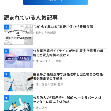
読まれている人気記事
［19］似て非なる「実費弁償」と「費用弁償」
1
税務
税務解説
公益認定等ガイドラインが改訂 収支予算書の厳
2
格化と収支均衡の抜け穴…
NEWS・TOPIC・特報
役員等が任期途中で辞任を申し出た場合の後任
3
者選任までの手続き
法人運営
理事・監事
公益法人の「指示待ち」脱却へ ―シルバー人材
4
センターに学ぶ主体的組…
法人運営