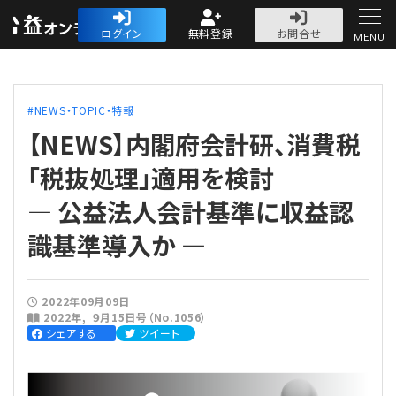
公益・一般法人オ
ログイン
無料登録
お問合せ
MENU
初めての方へ
NEWS・TOPIC・特報
【NEWS】内閣府会計研、消費税
「税抜処理」適用を検討
― 公益法人会計基準に収益認
人気記事
識基準導入か ―
法人運営
法人運営
会計・税務
2022年09月09日
2022年
９月15日号（No.1056）
シェアする
ツイート
理事会
会計・税務
労務
評議員会・社員総会
定期提出書類
労務
法務