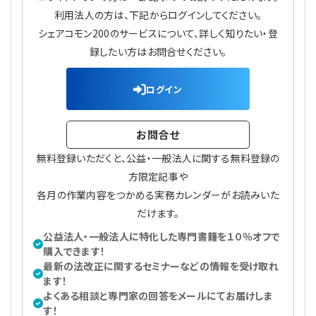
プライバシーポリシー
【連載】公益法人運営実務の処方箋
【連載】実務と税務のポイント
利用法人の方は、下記からログインしてください。
シェアコモン200のサービスについて、詳しく知りたい・登
【連載】公益法人会計検定試験一問一答
【連載】事務局だよりPLUS
録したい方はお問合せください。
【連載】公益法人のための「新公益信託」活用戦略
【連載】テーマで紐解く逆引きガイドライン
ログイン
【連載】悩みと向き合う経営学
お問合せ
無料登録いただくと、公益・一般法人に関する無料登録の
【連載】非営利法人AtoZei
方限定記事や
各月の作業内容をつかめる実務カレンダーがお読みいた
【連載】労務管理の歩き方
だけます。
【連載】AI活用のすすめ
公益法人・一般法人に特化した専門書籍を１０％オフで
購入できます！
最新の法改正に関するセミナーなどの情報を受け取れ
【連載】IT実務一問一答
ます！
よくある相談と専門家の回答をメールにてお届けしま
す！