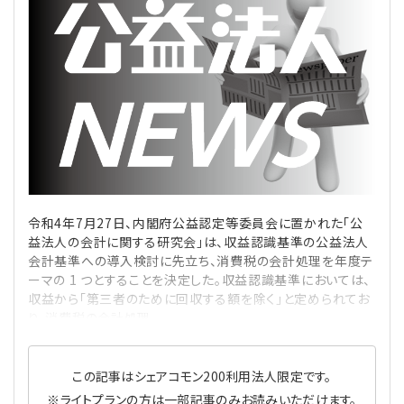
理事・監事
会計処理
労務管理
法務
経営
評議員
寄附
給与計算
利益相反取引
経営
連載
登記関連
税務
法改正-労務
個人情報
資産運用
連載
【連載】公益法人制度のリアル
無料記事
定款関連
インボイス
法改正-法務
IT
論壇
【連載】これからの時代の資産運用
令和4年7月27日、内閣府公益認定等委員会に置かれた「公
公益・一般法人オンラインとは
法改正-法人運営
電子帳簿保存法
カレンダー
【連載】採用・定着・育成のための人事戦略
益法人の会計に関する研究会」は、収益認識基準の公益法人
会計基準への導入検討に先立ち、消費税の会計処理を年度テ
登録案内
NEWS・TOPIC・特報
【連載】事例に学ぶ立入検査で想定される指摘事項
ーマの 1 つとすることを決定した。収益認識基準においては、
収益から「第三者のために回収する額を除く」と定められてお
り、消費税の会計処理
専門誌一覧
【連載】オピニオンリーダーのnote
【連載】シェアコモン200インタビュー
お問合せ
【連載】会計相談室
【連載】シェアコモン200 誌上相談室
この記事はシェアコモン200利用法人限定です。
※ライトプランの方は一部記事のみお読みいただけます。