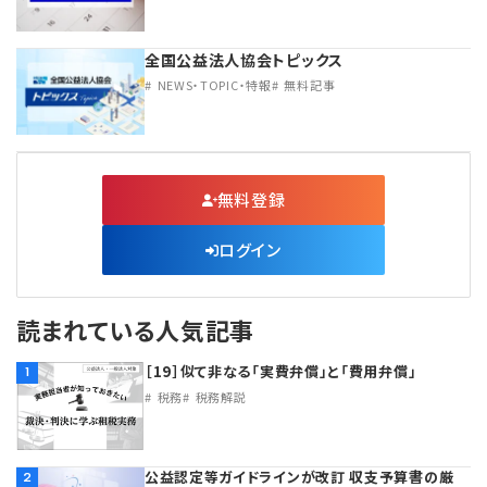
全国公益法人協会トピックス
NEWS・TOPIC・特報
無料記事
無料登録
ログイン
読まれている人気記事
［19］似て非なる「実費弁償」と「費用弁償」
1
税務
税務解説
公益認定等ガイドラインが改訂 収支予算書の厳
2