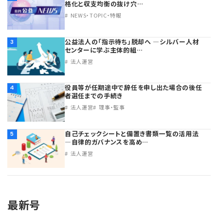
格化と収支均衡の抜け穴…
NEWS・TOPIC・特報
公益法人の「指示待ち」脱却へ ―シルバー人材
3
センターに学ぶ主体的組…
法人運営
役員等が任期途中で辞任を申し出た場合の後任
4
者選任までの手続き
法人運営
理事・監事
自己チェックシートと備置き書類一覧の活用法
5
―自律的ガバナンスを高め…
法人運営
最新号