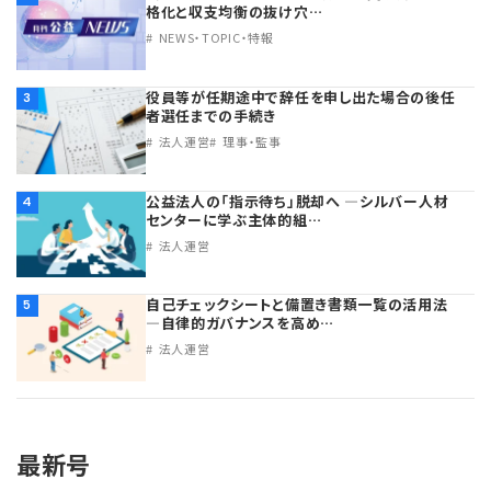
格化と収支均衡の抜け穴…
NEWS・TOPIC・特報
役員等が任期途中で辞任を申し出た場合の後任
3
者選任までの手続き
法人運営
理事・監事
公益法人の「指示待ち」脱却へ ―シルバー人材
4
センターに学ぶ主体的組…
法人運営
自己チェックシートと備置き書類一覧の活用法
5
―自律的ガバナンスを高め…
法人運営
最新号