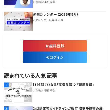
無料記事
論壇
実務カレンダー（2026年9月）
カレンダー
無料記事
無料登録
ログイン
読まれている人気記事
［19］似て非なる「実費弁償」と「費用弁償」
1
税務
税務解説
公益認定等ガイドラインが改訂 収支予算書の厳
2