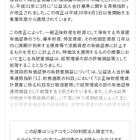
プライバシーポリシー
【連載】公益法人運営実務の処方箋
【連載】実務と税務のポイント
ら、平成31年に3月に「公益法人会計基準に関する実務指針」
が改正されました。この改正は平成30年4月1日以後開始する
事業年度から適用されています。
【連載】公益法人会計検定試験一問一答
【連載】事務局だよりPLUS
この改正によって、一般正味財産を財源として保有する外貨建
【連載】公益法人のための「新公益信託」活用戦略
【連載】テーマで紐解く逆引きガイドライン
有価証券のうち、基本財産、特定資産、その他固定資産（1年以
内に満期が到来する債券等で流動資産の有価証券に計上す
るものを含む）に計上され、時価法を適用するものの換算にお
【連載】悩みと向き合う経営学
いて生じる為替差損益は、経常増減の部の評価損益等として
処理することとなりました。
【連載】非営利法人AtoZei
売買目的有価証券の為替差損益については、公益法人会計基
準運用指針「12．財務諸表の科目」において「⑵正味財産増減
計算書に係る科目及び取扱要領」で経常増減の部の有価証券
【連載】労務管理の歩き方
運用損益として処理すると示されています。また、これら以外
の時価や実質価額の著しい下落に伴う減損処理によって生じ
【連載】AI活用のすすめ
る外貨建有価証券の評価損は、経常外増減の部の投資有価証
券減損損失として
【連載】IT実務一問一答
この記事はシェアコモン200利用法人限定です。
※ライトプランの方は一部記事のみお読みいただけます。