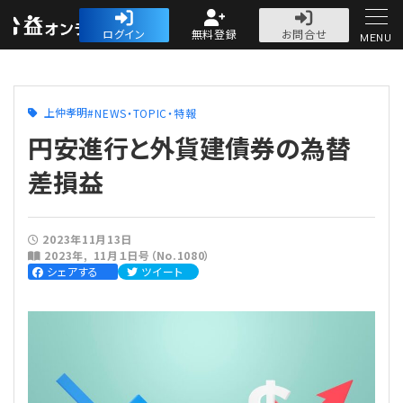
公益・一般法人オ
ログイン
無料登録
お問合せ
MENU
初めての方へ
上仲孝明
NEWS・TOPIC・特報
円安進行と外貨建債券の為替
差損益
人気記事
2023年11月13日
2023年
11月１日号（No.1080）
法人運営
シェアする
ツイート
法人運営
会計・税務
理事会
会計・税務
労務
評議員会・社員総会
定期提出書類
労務
法務