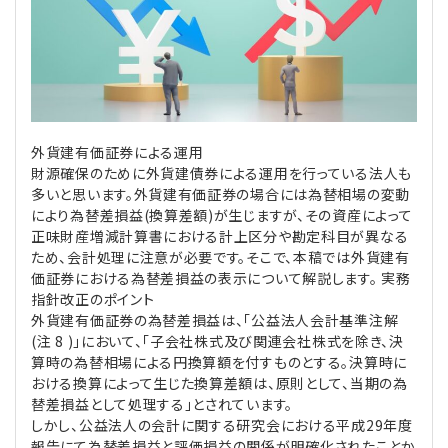
理事・監事
会計処理
労務管理
法務
経営
評議員
寄附
給与計算
利益相反取引
経営
連載
外貨建有価証券による運用
登記関連
税務
法改正-労務
個人情報
資産運用
連載
【連載】公益法人制度のリアル
無料記事
財源確保のために外貨建債券による運用を行っている法人も
多いと思います。外貨建有価証券の場合には為替相場の変動
定款関連
インボイス
法改正-法務
IT
論壇
【連載】これからの時代の資産運用
により為替差損益(換算差額)が生じますが、その資産によって
正味財産増減計算書における計上区分や勘定科目が異なる
公益・一般法人オンラインとは
法改正-法人運営
電子帳簿保存法
カレンダー
【連載】採用・定着・育成のための人事戦略
ため、会計処理に注意が必要です。そこで、本稿では外貨建有
価証券における為替差損益の表示について解説します。 実務
指針改正のポイント
登録案内
NEWS・TOPIC・特報
【連載】事例に学ぶ立入検査で想定される指摘事項
外貨建有価証券の為替差損益は、「公益法人会計基準注解
(注 8 )」において、「子会社株式及び関連会社株式を除き、決
専門誌一覧
【連載】オピニオンリーダーのnote
【連載】シェアコモン200インタビュー
算時の為替相場による円換算額を付すものとする。決算時に
おける換算によって生じた換算差額は、原則として、当期の為
替差損益として処理する」とされています。
お問合せ
【連載】会計相談室
【連載】シェアコモン200 誌上相談室
しかし、公益法人の会計に関する研究会における平成29年度
報告にて為替差損益と評価損益の関係が明確化されたことか