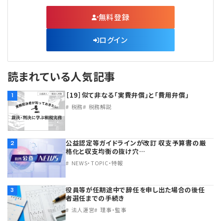
無料登録
ログイン
読まれている人気記事
［19］似て非なる「実費弁償」と「費用弁償」
1
税務
税務解説
公益認定等ガイドラインが改訂 収支予算書の厳
2
格化と収支均衡の抜け穴…
NEWS・TOPIC・特報
役員等が任期途中で辞任を申し出た場合の後任
3
者選任までの手続き
法人運営
理事・監事