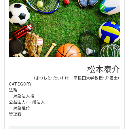
理事・監事
会計処理
労務管理
法務
経営
評議員
寄附
給与計算
利益相反取引
経営
連載
登記関連
税務
法改正-労務
個人情報
資産運用
連載
【連載】公益法人制度のリアル
無料記事
定款関連
インボイス
法改正-法務
IT
論壇
【連載】これからの時代の資産運用
松本泰介
公益・一般法人オンラインとは
法改正-法人運営
電子帳簿保存法
カレンダー
【連載】採用・定着・育成のための人事戦略
（まつもと・たいすけ 早稲田大学教授・弁護士）
CATEGORY
登録案内
NEWS・TOPIC・特報
【連載】事例に学ぶ立入検査で想定される指摘事項
法務
対象法人格
公益法人・一般法人
専門誌一覧
【連載】オピニオンリーダーのnote
【連載】シェアコモン200インタビュー
対象職位
管理職
お問合せ
【連載】会計相談室
【連載】シェアコモン200 誌上相談室