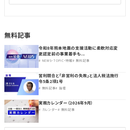
無料記事
令和8年熊本地震の支援活動に柔軟対応変
更認定前の事業着手も...
NEWS・TOPIC・特報
無料記事
営利競合と｢非営利の失敗｣と法人税法施行
令5条2項1号
無料記事
論壇
実務カレンダー（2026年9月）
カレンダー
無料記事