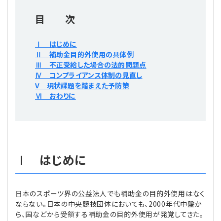
プライバシーポリシー
【連載】公益法人運営実務の処方箋
【連載】実務と税務のポイント
目 次
【連載】公益法人会計検定試験一問一答
【連載】事務局だよりPLUS
Ⅰ はじめに
Ⅱ 補助金目的外使用の具体例
【連載】公益法人のための「新公益信託」活用戦略
【連載】テーマで紐解く逆引きガイドライン
Ⅲ 不正受給した場合の法的問題点
Ⅳ コンプライアンス体制の見直し
【連載】悩みと向き合う経営学
V 現状課題を踏まえた予防策
Ⅵ おわりに
【連載】非営利法人AtoZei
【連載】労務管理の歩き方
Ⅰ はじめに
【連載】AI活用のすすめ
【連載】IT実務一問一答
日本のスポーツ界の公益法人でも補助金の目的外使用はなく
ならない。日本の中央競技団体においても、2000年代中盤か
ら、国などから受領する補助金の目的外使用が発覚してきた。