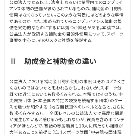
公益法人である以上、法令上あるいは業界内でのコンプライ
アンス体制の整備が求められているものの、補助金の目的外
使用はなくなっていない。このような背景にはどのような事情
があるのか。また、求められているコンプライアンス体制の整
備を実効的なものにするには幾つか課題がある。本稿では、
公益法人が受領する補助金の目的外使用について、スポーツ
事案を中心に、そのリスクと対策を解説する。
Ⅱ 助成金と補助金の違い
公益法人における補助金目的外使用の事例はそれほどたくさ
んないのではないかと思われるかもしれないが、スポーツ分
野では近年においても数多くみられる。本稿ではそのうち、中
央競技団体（日本全国の特定の競技を統轄する団体）のケー
スを幾つか紹介する （地方競技団体のレベルとなると、さらに
数 多く存在する）。 全国レベルの公益法人では高度な問題
が発生していると感じるかもしれないが、役員を含めボランテ
ィアがほとんどで、有給の専属職員も10人に満たない組織が
大半あることを前提に（笹川スポーツ財団「中央競技団体現