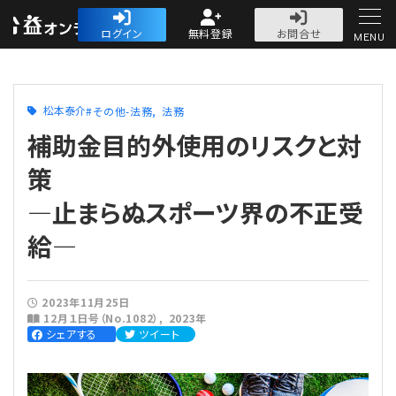
公益・一般法人オ
ログイン
無料登録
お問合せ
MENU
初めての方へ
松本泰介
その他-法務
法務
補助金目的外使用のリスクと対
策
―止まらぬスポーツ界の不正受
人気記事
給―
法人運営
法人運営
会計・税務
2023年11月25日
12月１日号（No.1082）
2023年
シェアする
ツイート
理事会
会計・税務
労務
評議員会・社員総会
定期提出書類
労務
法務