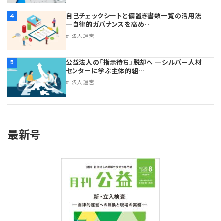
自己チェックシートと備置き書類一覧の活用法
4
―自律的ガバナンスを高め…
法人運営
公益法人の「指示待ち」脱却へ ―シルバー人材
5
センターに学ぶ主体的組…
法人運営
最新号