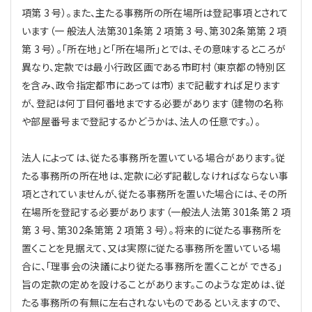
プライバシーポリシー
【連載】公益法人運営実務の処方箋
【連載】実務と税務のポイント
項第 3 号）。また、主たる事務所の所在場所は登記事項とされて
います（一 般法人法第301条第 2 項第 3 号、第302条第第 2 項
【連載】公益法人会計検定試験一問一答
【連載】事務局だよりPLUS
第 3 号）。「所在地」と「所在場所」とでは、その意味するところが
異なり、定款では最小行政区画である市町村（東京都の特別区
【連載】公益法人のための「新公益信託」活用戦略
【連載】テーマで紐解く逆引きガイドライン
を含み、政令指定都市にあっては市）まで記載すれば足ります
が、登記は何丁目何番地までする必要があります（建物の名称
【連載】悩みと向き合う経営学
や部屋番号まで登記するかどうかは、法人の任意です。）。
【連載】非営利法人AtoZei
法人によっては、従たる事務所を置いている場合があります。従
たる事務所の所在地は、定款に必ず記載しなければならない事
【連載】労務管理の歩き方
項とされていませんが、従たる事務所を置いた場合には、その所
在場所を登記する必要があります（一般法人法第 301条第 2 項
【連載】AI活用のすすめ
第 3 号、第302条第第 2 項第 3 号）。将来的に従たる事務所を
置くことを見据えて、又は実際に従たる事務所を置いている場
【連載】IT実務一問一答
合に、「理事会の決議により従たる事務所を置くことが できる」
旨の定款の定めを設けることがあります。このような定めは、従
たる事務所の有無に左右されないものであるといえますので、