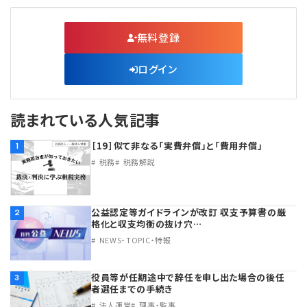
無料登録
ログイン
読まれている人気記事
［19］似て非なる「実費弁償」と「費用弁償」
1
税務
税務解説
公益認定等ガイドラインが改訂 収支予算書の厳
2
格化と収支均衡の抜け穴…
NEWS・TOPIC・特報
役員等が任期途中で辞任を申し出た場合の後任
3
者選任までの手続き
法人運営
理事・監事