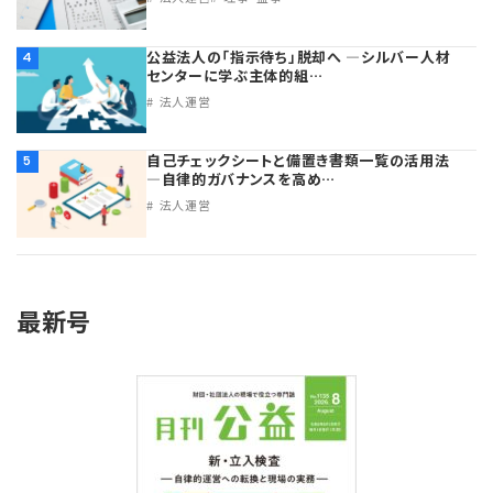
公益法人の「指示待ち」脱却へ ―シルバー人材
4
センターに学ぶ主体的組…
法人運営
自己チェックシートと備置き書類一覧の活用法
5
―自律的ガバナンスを高め…
法人運営
最新号