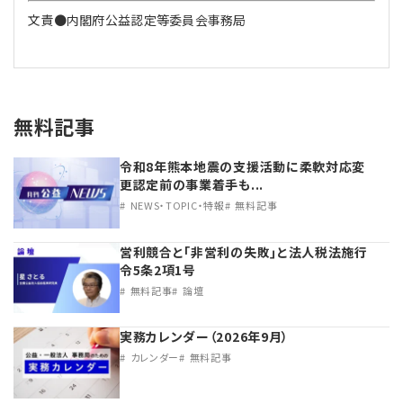
文責●内閣府公益認定等委員会事務局
無料記事
令和8年熊本地震の支援活動に柔軟対応変
更認定前の事業着手も...
NEWS・TOPIC・特報
無料記事
営利競合と｢非営利の失敗｣と法人税法施行
令5条2項1号
無料記事
論壇
実務カレンダー（2026年9月）
カレンダー
無料記事