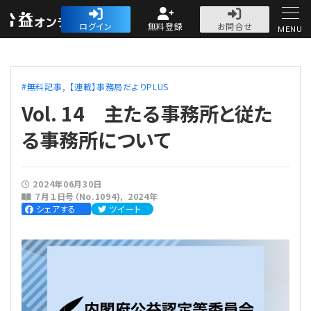
公益・一般法人オ
ログイン
無料登録
お問合せ
MENU
初めての方へ
無料記事
【連載】事務局だよりPLUS
Vol. 14 主たる事務所と従た
る事務所について
人気記事
2024年06月30日
７月１日号（No.1094)
2024年
法人運営
シェアする
ツイート
法人運営
会計・税務
理事会
会計・税務
労務
評議員会・社員総会
定期提出書類
労務
法務