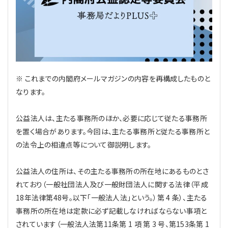
理事・監事
会計処理
労務管理
法務
経営
評議員
寄附
給与計算
利益相反取引
経営
連載
登記関連
税務
法改正-労務
個人情報
資産運用
連載
【連載】公益法人制度のリアル
無料記事
※ これまでの内閣府メールマガジンの内容を再構成したものと
なります。
定款関連
インボイス
法改正-法務
IT
論壇
【連載】これからの時代の資産運用
公益法人は、主たる事務所のほか、必要に応じて従たる事務所
公益・一般法人オンラインとは
法改正-法人運営
電子帳簿保存法
カレンダー
【連載】採用・定着・育成のための人事戦略
を置く場合があります。今回は、主たる事務所と従たる事務所と
の法令上の相違点等について御説明します。
登録案内
NEWS・TOPIC・特報
【連載】事例に学ぶ立入検査で想定される指摘事項
公益法人の住所は、その主たる事務所の所在地にあるものとさ
専門誌一覧
【連載】オピニオンリーダーのnote
【連載】シェアコモン200インタビュー
れており（一般社団法人及び一般財団法人に関する法律（平成
18年法律第48号。以下「一般法人法」という。）第 4 条）、主たる
お問合せ
【連載】会計相談室
【連載】シェアコモン200 誌上相談室
事務所の所在地は定款に必ず記載しなければならない事項と
されています（一般法人法第11条第 1 項 第 3 号、第153条第 1