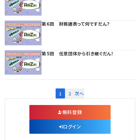
第６回 財務諸表って何ですだん？
第５回 任意団体から引き継ぐだん！
1
2
次へ
無料登録
ログイン