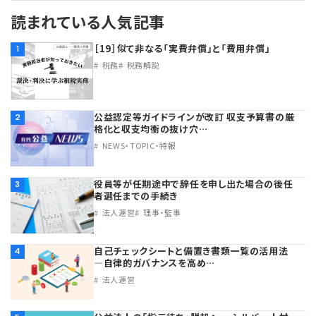
読まれている人気記事
［19］似て非なる「実費弁償」と「費用弁償」
1
税務
税務解説
公益認定等ガイドラインが改訂 収支予算書の厳
2
格化と収支均衡の抜け穴…
NEWS・TOPIC・特報
役員等が任期途中で辞任を申し出た場合の後任
3
者選任までの手続き
法人運営
理事・監事
自己チェックシートと備置き書類一覧の活用法
4
―自律的ガバナンスを高め…
法人運営