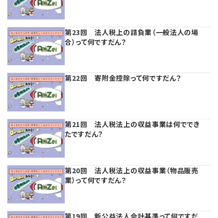
理事・監事
会計処理
労務管理
法務
経営
第23回 法人税上の請負業（一般法人の場
合）って何ですだん？
評議員
寄附
給与計算
利益相反取引
経営
連載
登記関連
税務
法改正-労務
個人情報
資産運用
連載
【連載】公益法人制度のリアル
無料記事
第22回 寄附金控除って何ですだん？
定款関連
インボイス
法改正-法務
IT
論壇
【連載】これからの時代の資産運用
第21回 法人税法上の収益事業は何ででき
公益・一般法人オンラインとは
法改正-法人運営
電子帳簿保存法
カレンダー
【連載】採用・定着・育成のための人事戦略
たですだん？
登録案内
NEWS・TOPIC・特報
【連載】事例に学ぶ立入検査で想定される指摘事項
第20回 法人税法上の収益事業（物品販売
専門誌一覧
【連載】オピニオンリーダーのnote
【連載】シェアコモン200インタビュー
業）って何ですだん？
お問合せ
【連載】会計相談室
【連載】シェアコモン200 誌上相談室
第19回 新公益法人会計基準って何ですだ