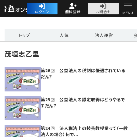
公益・一般法人オ
ログイン
無料登録
お問合せ
MENU
初めての方へ
トップ
人気
法人運営
茂垣志乙里
第26回 公益法人の税制は優遇されている
人気記事
だん？
法人運営
第25回 公益法人の認定取得はどうやるで
法人運営
会計・税務
すだん？
理事会
会計・税務
労務
第24回 法人税法上の技芸教授業って（一般
法人の場合）何で...
評議員会・社員総会
定期提出書類
労務
法務