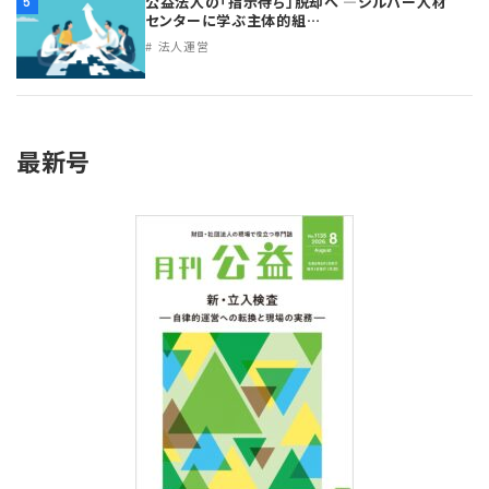
公益法人の「指示待ち」脱却へ ―シルバー人材
5
センターに学ぶ主体的組…
法人運営
最新号