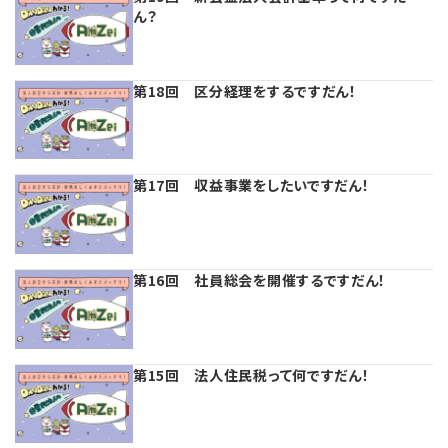
プライバシーポリシー
ん？
【連載】公益法人運営実務の処方箋
【連載】実務と税務のポイント
【連載】公益法人会計検定試験一問一答
【連載】事務局だよりPLUS
第18回 区分経理をするですだん！
【連載】公益法人のための「新公益信託」活用戦略
【連載】テーマで紐解く逆引きガイドライン
【連載】悩みと向き合う経営学
第17回 収益事業をしたいですだん！
【連載】非営利法人AtoZei
【連載】労務管理の歩き方
第16回 社員総会を開催するですだん！
【連載】AI活用のすすめ
第15回 法人住民税って何ですだん！
【連載】IT実務一問一答