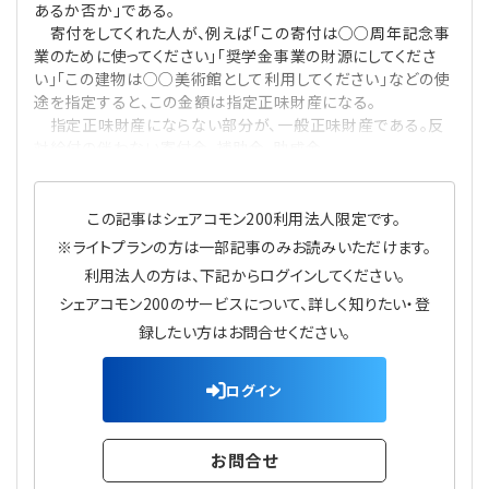
あるか否か」である。
プライバシーポリシー
【連載】公益法人運営実務の処方箋
【連載】実務と税務のポイント
寄付をしてくれた人が、例えば「この寄付は○○周年記念事
業のために使ってください」「奨学金事業の財源にしてくださ
【連載】公益法人会計検定試験一問一答
【連載】事務局だよりPLUS
い」「この建物は○○美術館として利用してください」などの使
途を指定すると、この金額は指定正味財産になる。
指定正味財産にならない部分が、一般正味財産である。反
【連載】公益法人のための「新公益信託」活用戦略
【連載】テーマで紐解く逆引きガイドライン
対給付の伴わない寄付金、補助金、助成金
【連載】悩みと向き合う経営学
この記事はシェアコモン200利用法人限定です。
【連載】非営利法人AtoZei
※ライトプランの方は一部記事のみお読みいただけます。
利用法人の方は、下記からログインしてください。
【連載】労務管理の歩き方
シェアコモン200のサービスについて、詳しく知りたい・登
録したい方はお問合せください。
【連載】AI活用のすすめ
ログイン
【連載】IT実務一問一答
お問合せ