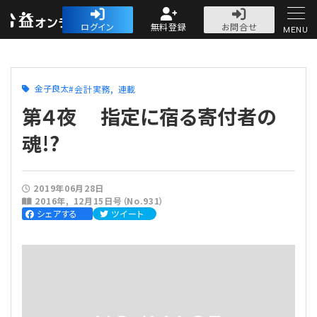
公益・一般法人オ
ログイン
無料登録
お問合せ
MENU
初めての方へ
金子良太
会計実務
連載
第４夜 指定に宿る寄付者の
魂!?
人気記事
2019年06月28日
2016年
12月15日号（No.931）
法人運営
シェアする
ツイート
法人運営
会計・税務
理事会
会計・税務
労務
評議員会・社員総会
定期提出書類
労務
法務