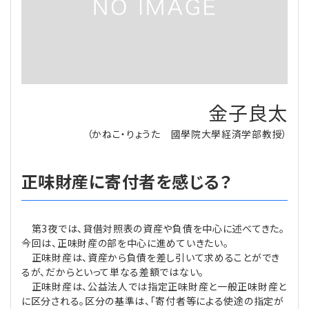
理事・監事
会計処理
労務管理
法務
経営
評議員
寄附
給与計算
利益相反取引
経営
連載
登記関連
税務
法改正-労務
個人情報
資産運用
連載
【連載】公益法人制度のリアル
金子良太
無料記事
（かねこ・りょうた 國學院大學経済学部教授）
定款関連
インボイス
法改正-法務
IT
論壇
【連載】これからの時代の資産運用
正味財産に寄付者を感じる？
公益・一般法人オンラインとは
法改正-法人運営
電子帳簿保存法
カレンダー
【連載】採用・定着・育成のための人事戦略
登録案内
NEWS・TOPIC・特報
【連載】事例に学ぶ立入検査で想定される指摘事項
第3夜では、貸借対照表の資産や負債を中心に述べてきた。
今回は、正味財産の部を中心に進めていきたい。
専門誌一覧
【連載】オピニオンリーダーのnote
【連載】シェアコモン200インタビュー
正味財産は、資産から負債を差し引いて求めることができ
るが、だからといって単なる差額ではない。
お問合せ
【連載】会計相談室
【連載】シェアコモン200 誌上相談室
正味財産は、公益法人では指定正味財産と一般正味財産と
に区分される。区分の基準は、「寄付者等による使途の指定が