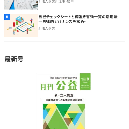
法人運営
理事・監事
自己チェックシートと備置き書類一覧の活用法
5
―自律的ガバナンスを高め…
法人運営
最新号