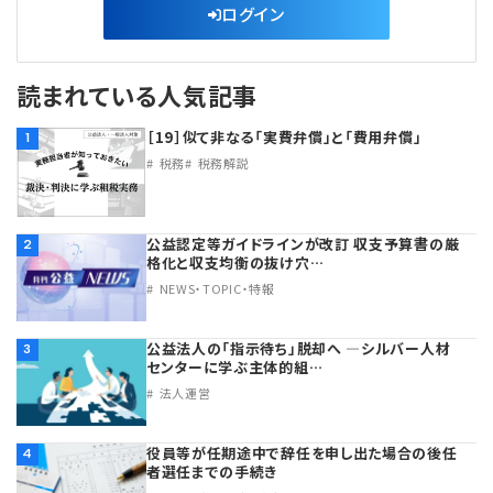
ログイン
読まれている人気記事
［19］似て非なる「実費弁償」と「費用弁償」
1
税務
税務解説
公益認定等ガイドラインが改訂 収支予算書の厳
2
格化と収支均衡の抜け穴…
NEWS・TOPIC・特報
公益法人の「指示待ち」脱却へ ―シルバー人材
3
センターに学ぶ主体的組…
法人運営
役員等が任期途中で辞任を申し出た場合の後任
4
者選任までの手続き