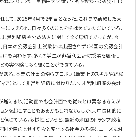
（かねこ・りょうた 早稲田大学商学学術院教授・公認会計士）
て、2025年4月で2年目となった。これまで勤務した大
生に支えられ、日々多くのことを学ばせていただいている。
非営利組織や公益法人に関して全く無知であったが、今
。日本の公認会計士試験には出題されず（米国の公認会計
目にも関わらず、多くの学生が非営利会計の授業を履修し
どの実体験も多く聞くことができている。
ある、本業の仕事の傍らプロボノ（職業上のスキルや経験
ィア）として非営利組織に関わりたい、非営利組織の会計
増えると、活動面でも会計面でも従来とは異なる考えが
ョンを起こすこともあるかもしれない。しかし、中長期的に
信じている。多様性というと、最近の米国のトランプ政権
、営利を目的とせず刻々と変化する社会の多様なニーズに対