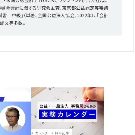
米国公認会計士（USCPA；ワシントン州）。（公社）非
委員会会計に関する研究会主査、東京都公益認定等審議
 中級』（単著、全国公益法人協会、2022年）、『会計
。論文等多数。
カレンダー
無料記事