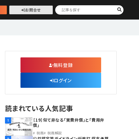
お問合せ
無料登録
ログイン
読まれている人気記事
［19］似て非なる「実費弁償」と「費用弁
1
償」
税務
税務解説
公益認定等ガイドラインが改訂 収支予算