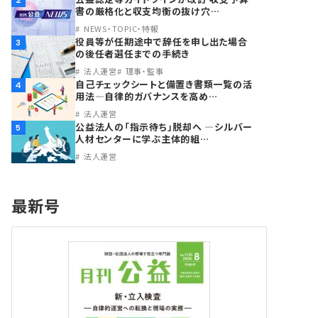
2
書の厳格化と収支均衡の抜け穴…
NEWS・TOPIC・特報
役員等が任期途中で辞任を申し出た場合
3
の後任者選任までの手続き
法人運営
理事・監事
自己チェックシートと備置き書類一覧の活
4
用法―自律的ガバナンスを高め…
法人運営
公益法人の「指示待ち」脱却へ ―シルバー
5
人材センターに学ぶ主体的組…
法人運営
最新号