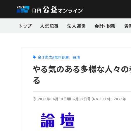
トップ
人気記事
法人運営
会計・税務
労
金子良太
無料記事
論壇
やる気のある多様な人々の
る
2025年06月14日
６月15日号（No.1114)
2025年