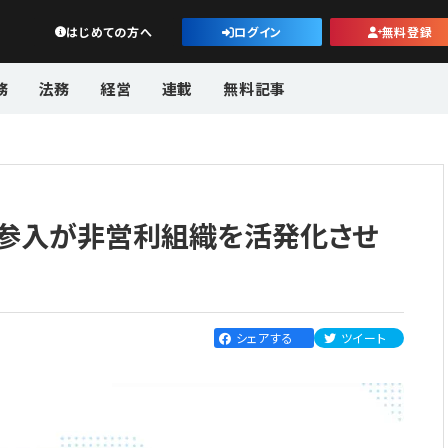
公益・一般法人オンライン
はじめての方へ
ログイン
無料登録
務
法務
経営
連載
無料記事
参入が非営利組織を活発化させ
シェアする
ツイート