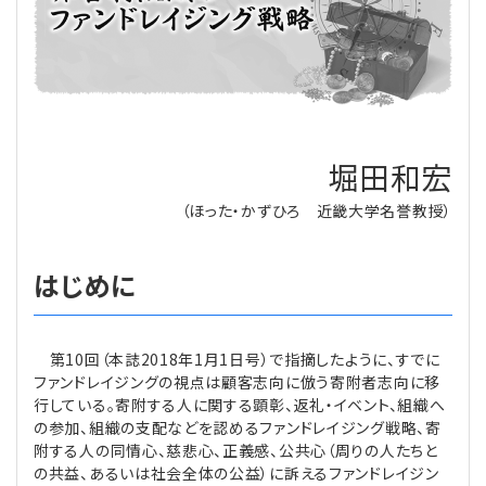
理事・監事
会計処理
労務管理
法務
経営
評議員
寄附
給与計算
利益相反取引
経営
連載
登記関連
税務
法改正-労務
個人情報
資産運用
連載
【連載】公益法人制度のリアル
堀田和宏
無料記事
（ほった・かずひろ 近畿大学名誉教授）
定款関連
インボイス
法改正-法務
IT
論壇
【連載】これからの時代の資産運用
はじめに
公益・一般法人オンラインとは
法改正-法人運営
電子帳簿保存法
カレンダー
【連載】採用・定着・育成のための人事戦略
登録案内
NEWS・TOPIC・特報
【連載】事例に学ぶ立入検査で想定される指摘事項
第10回（本誌2018年1月1日号）で指摘したように、すでに
ファンドレイジングの視点は顧客志向に倣う寄附者志向に移
専門誌一覧
【連載】オピニオンリーダーのnote
【連載】シェアコモン200インタビュー
行している。寄附する人に関する顕彰、返礼・イベント、組織へ
の参加、組織の支配などを認めるファンドレイジング戦略、寄
お問合せ
【連載】会計相談室
【連載】シェアコモン200 誌上相談室
附する人の同情心、慈悲心、正義感、公共心（周りの人たちと
の共益、あるいは社会全体の公益）に訴えるファンドレイジン