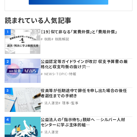
読まれている人気記事
［19］似て非なる「実費弁償」と「費用弁償」
1
税務
税務解説
公益認定等ガイドラインが改訂 収支予算書の厳
2
格化と収支均衡の抜け穴…
NEWS・TOPIC・特報
役員等が任期途中で辞任を申し出た場合の後任
3
者選任までの手続き
法人運営
理事・監事
公益法人の「指示待ち」脱却へ ―シルバー人材
4
センターに学ぶ主体的組…
法人運営