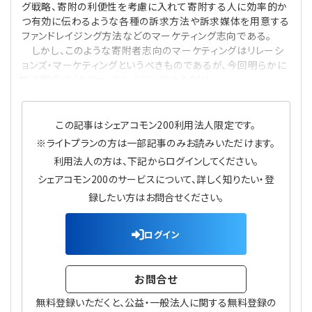
グ戦略、寄附の利便性を考慮に入れて寄附する人に効率的か
プライバシーポリシー
【連載】公益法人運営実務の処方箋
【連載】実務と税務のポイント
つ有効に伝わるような各種の訴求方法や訴求媒体を用意する
ファンドレイジング方法などのマーケティング志向である。
【連載】公益法人会計検定試験一問一答
【連載】事務局だよりPLUS
しかし、このような寄附者志向のマーケティングはリレーシ
ョンズ・マーケティングというべきものであるが、今回明らかに
する関係づくりファンドレイジングはそのリレー
【連載】公益法人のための「新公益信託」活用戦略
【連載】テーマで紐解く逆引きガイドライン
【連載】悩みと向き合う経営学
この記事はシェアコモン200利用法人限定です。
※ライトプランの方は一部記事のみお読みいただけます。
【連載】非営利法人AtoZei
利用法人の方は、下記からログインしてください。
シェアコモン200のサービスについて、詳しく知りたい・登
【連載】労務管理の歩き方
録したい方はお問合せください。
【連載】AI活用のすすめ
ログイン
【連載】IT実務一問一答
お問合せ
無料登録いただくと、公益・一般法人に関する無料登録の