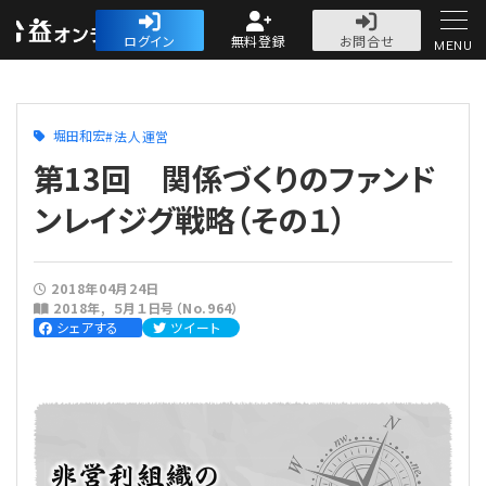
公益・一般法人オ
ログイン
無料登録
お問合せ
MENU
初めての方へ
堀田和宏
法人運営
第13回 関係づくりのファンド
ンレイジグ戦略（その１）
人気記事
2018年04月24日
2018年
５月１日号（No.964）
法人運営
シェアする
ツイート
法人運営
会計・税務
理事会
会計・税務
労務
評議員会・社員総会
定期提出書類
労務
法務