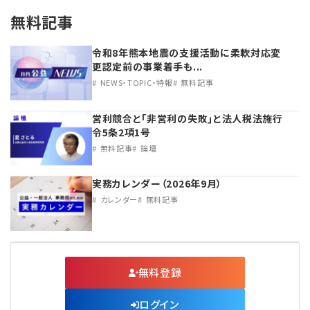
無料記事
令和8年熊本地震の支援活動に柔軟対応変
更認定前の事業着手も...
NEWS・TOPIC・特報
無料記事
営利競合と｢非営利の失敗｣と法人税法施行
令5条2項1号
無料記事
論壇
実務カレンダー（2026年9月）
カレンダー
無料記事
無料登録
ログイン