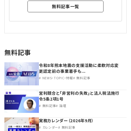
無料記事一覧
無料記事
令和8年熊本地震の支援活動に柔軟対応変
更認定前の事業着手も...
NEWS・TOPIC・特報
無料記事
営利競合と｢非営利の失敗｣と法人税法施行
令5条2項1号
無料記事
論壇
実務カレンダー（2026年9月）
カレンダー
無料記事