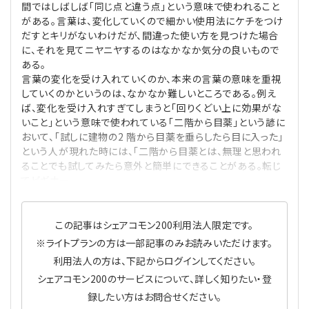
間ではしばしば「同じ点と違う点」という意味で使われること
プライバシーポリシー
【連載】公益法人運営実務の処方箋
【連載】実務と税務のポイント
がある。言葉は、変化していくので細かい使用法にケチをつけ
だすとキリがないわけだが、間違った使い方を見つけた場合
【連載】公益法人会計検定試験一問一答
【連載】事務局だよりPLUS
に、それを見てニヤニヤするのはなかなか気分の良いもので
ある。
言葉の変化を受け入れていくのか、本来の言葉の意味を重視
【連載】公益法人のための「新公益信託」活用戦略
【連載】テーマで紐解く逆引きガイドライン
していくのかというのは、なかなか難しいところである。例え
ば、変化を受け入れすぎてしまうと「回りくどい上に効果がな
【連載】悩みと向き合う経営学
いこと」という意味で使われている「二階から目薬」という諺に
おいて、「試しに建物の2 階から目薬を垂らしたら目に入った」
という人が現れた時には、「二階から目薬とは、無理と思われ
【連載】非営利法人AtoZei
ることでも試してみたら意外と簡単にできることがある。転じ
てビギナー
【連載】労務管理の歩き方
この記事はシェアコモン200利用法人限定です。
【連載】AI活用のすすめ
※ライトプランの方は一部記事のみお読みいただけます。
利用法人の方は、下記からログインしてください。
【連載】IT実務一問一答
シェアコモン200のサービスについて、詳しく知りたい・登
録したい方はお問合せください。