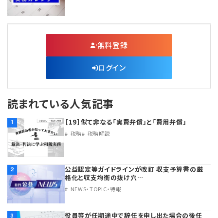
無料登録
ログイン
読まれている人気記事
［19］似て非なる「実費弁償」と「費用弁償」
1
税務
税務解説
公益認定等ガイドラインが改訂 収支予算書の厳
2
格化と収支均衡の抜け穴…
NEWS・TOPIC・特報
役員等が任期途中で辞任を申し出た場合の後任
3