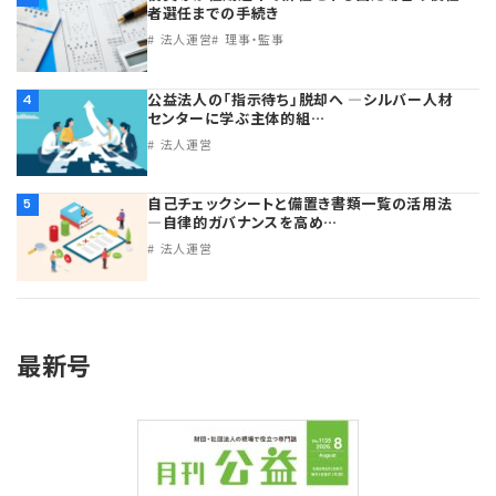
者選任までの手続き
法人運営
理事・監事
公益法人の「指示待ち」脱却へ ―シルバー人材
4
センターに学ぶ主体的組…
法人運営
自己チェックシートと備置き書類一覧の活用法
5
―自律的ガバナンスを高め…
法人運営
最新号