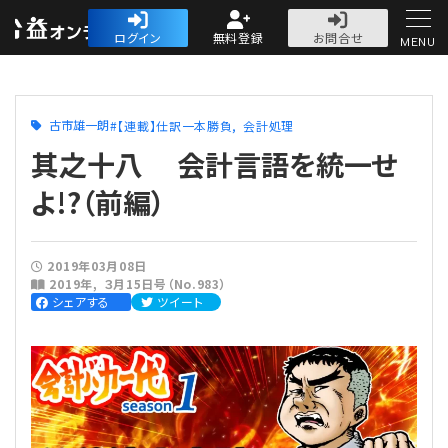
公益・一般法人オ
ログイン
無料登録
お問合せ
MENU
初めての方へ
古市雄一朗
【連載】仕訳一本勝負
会計処理
其之十八 会計言語を統一せ
よ!?（前編）
人気記事
2019年03月08日
2019年
３月15日号（No.983）
法人運営
シェアする
ツイート
法人運営
会計・税務
理事会
会計・税務
労務
評議員会・社員総会
定期提出書類
労務
法務