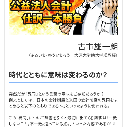
理事・監事
会計処理
労務管理
法務
経営
評議員
寄附
給与計算
利益相反取引
経営
連載
登記関連
税務
法改正-労務
個人情報
資産運用
連載
【連載】公益法人制度のリアル
古市雄一朗
無料記事
（ふるいち・ゆういちろう 大原大学院大学准教授）
定款関連
インボイス
法改正-法務
IT
論壇
【連載】これからの時代の資産運用
時代とともに意味は変わるのか？
公益・一般法人オンラインとは
法改正-法人運営
電子帳簿保存法
カレンダー
【連載】採用・定着・育成のための人事戦略
登録案内
NEWS・TOPIC・特報
【連載】事例に学ぶ立入検査で想定される指摘事項
突然だが「異同」という言葉の意味をご存知だろうか？
例文としては、「日本の会計制度と米国の会計制度の異同をま
専門誌一覧
【連載】オピニオンリーダーのnote
【連載】シェアコモン200インタビュー
とめると以下のとおりである〜」といったように使われる。
お問合せ
【連載】会計相談室
【連載】シェアコモン200 誌上相談室
この「異同」について辞書を引くと最初に出てくる語釈は「一致
しないこと。不一致。違っている点。」といった内容であるが世