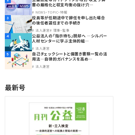
2
書の厳格化と収支均衡の抜け穴…
NEWS・TOPIC・特報
役員等が任期途中で辞任を申し出た場合
3
の後任者選任までの手続き
法人運営
理事・監事
公益法人の「指示待ち」脱却へ ―シルバー
4
人材センターに学ぶ主体的組…
法人運営
自己チェックシートと備置き書類一覧の活
5
用法―自律的ガバナンスを高め…
法人運営
最新号