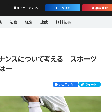
公益・一般法人オンライン
はじめての方へ
ログイン
無料登録
務
法務
経営
連載
無料記事
ナンスについて考える―スポーツ
は―
シェアする
ツイート