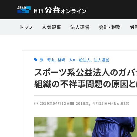
トップ
人気記事
法人運営
会計・税務
労
張 寿山
釜崎 太
一般法人
法人運営
スポーツ系公益法人のガバ
組織の不祥事問題の原因と
2019年04月12日
2019年
４月15日号（No.985）