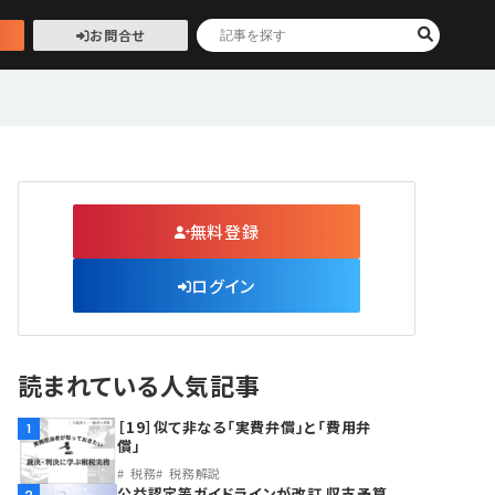
お問合せ
無料登録
ログイン
読まれている人気記事
［19］似て非なる「実費弁償」と「費用弁
1
償」
税務
税務解説
公益認定等ガイドラインが改訂 収支予算