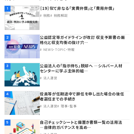
［19］似て非なる「実費弁償」と「費用弁償」
1
税務
税務解説
公益認定等ガイドラインが改訂 収支予算書の厳
2
格化と収支均衡の抜け穴…
NEWS・TOPIC・特報
公益法人の「指示待ち」脱却へ ―シルバー人材
3
センターに学ぶ主体的組…
法人運営
役員等が任期途中で辞任を申し出た場合の後任
4
者選任までの手続き
法人運営
理事・監事
自己チェックシートと備置き書類一覧の活用法
5
―自律的ガバナンスを高め…