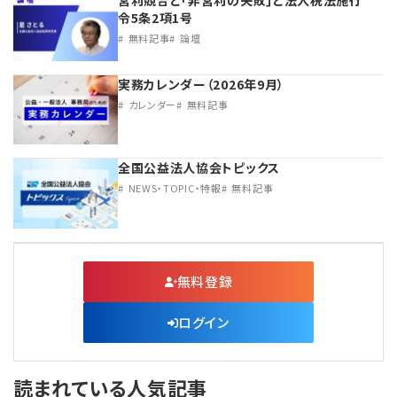
営利競合と｢非営利の失敗｣と法人税法施行
令5条2項1号
無料記事
論壇
実務カレンダー（2026年9月）
カレンダー
無料記事
全国公益法人協会トピックス
NEWS・TOPIC・特報
無料記事
無料登録
ログイン
読まれている人気記事