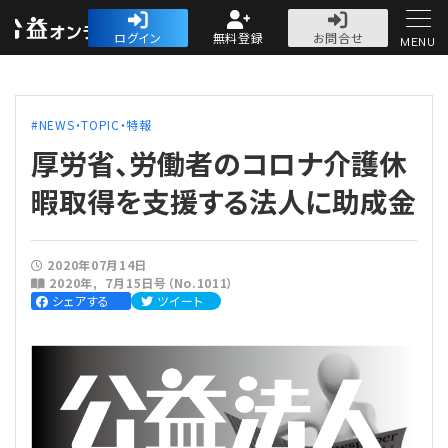
公益・一般法人オ
ログイン
無料登録
お問合せ
MENU
初めての方へ
NEWS・TOPIC・特報
厚労省、労働者のコロナ介護休
暇取得を支援する法人に助成金
人気記事
2020年07月14日
2020年
７月15日号（No.1011）
法人運営
シェアする
ツイート
法人運営
会計・税務
理事会
会計・税務
労務
評議員会・社員総会
定期提出書類
労務
法務