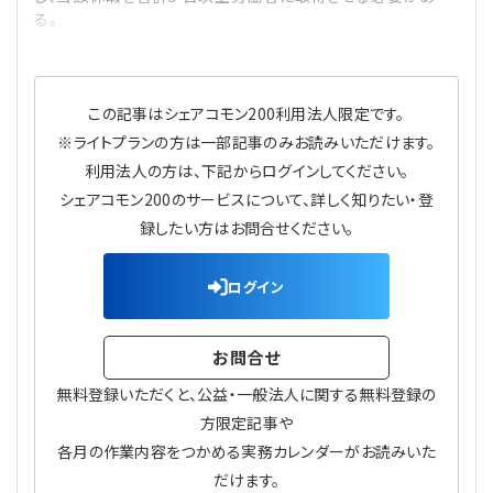
プライバシーポリシー
【連載】公益法人運営実務の処方箋
【連載】実務と税務のポイント
る。
【連載】公益法人会計検定試験一問一答
【連載】事務局だよりPLUS
この記事はシェアコモン200利用法人限定です。
【連載】公益法人のための「新公益信託」活用戦略
【連載】テーマで紐解く逆引きガイドライン
※ライトプランの方は一部記事のみお読みいただけます。
利用法人の方は、下記からログインしてください。
【連載】悩みと向き合う経営学
シェアコモン200のサービスについて、詳しく知りたい・登
録したい方はお問合せください。
【連載】非営利法人AtoZei
ログイン
【連載】労務管理の歩き方
お問合せ
【連載】AI活用のすすめ
無料登録いただくと、公益・一般法人に関する無料登録の
【連載】IT実務一問一答
方限定記事や
各月の作業内容をつかめる実務カレンダーがお読みいた
だけます。