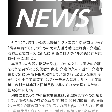
理事・監事
会計処理
労務管理
法務
経営
評議員
寄附
給与計算
利益相反取引
経営
連載
登記関連
税務
法改正-労務
個人情報
資産運用
連載
【連載】公益法人制度のリアル
無料記事
6 月12日、厚生労働省は職業生活と家庭生活が両立できる
「職場環境づくり」のための両立支援等助成金制度の介護離
定款関連
インボイス
法改正-法務
IT
論壇
【連載】これからの時代の資産運用
職防止支援コースに新たに「新型コロナウイルス感染症対応
特例」を追加した。
本特例は、今般の新型感染症への対応として、家族の介護
公益・一般法人オンラインとは
法改正-法人運営
電子帳簿保存法
カレンダー
【連載】採用・定着・育成のための人事戦略
を行う必要がある労働者が育児・介護休業法に基づく介護休
業とは別に、有給休暇を取得して介護を行えるような取組み
登録案内
NEWS・TOPIC・特報
【連載】事例に学ぶ立入検査で想定される指摘事項
を行う中小企業事業主（公益・一般法人における中小企業事
業主の判定は業種と従業員数で異なる。）を支援するために
専門誌一覧
創設されたもの。
【連載】オピニオンリーダーのnote
【連載】シェアコモン200インタビュー
助成にあたって中小企業事業主は、新型感染症への対応と
して、介護のための有給休暇制度（最低20日間取得可能）を設
お問合せ
【連載】会計相談室
【連載】シェアコモン200 誌上相談室
け、仕事と介護の両立支援制度の内容を含めて法人内に周知
し、当該休暇を合計5 日以上労働者に取得させる必要があ