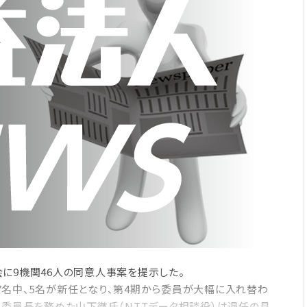
に9機関46人の同意人事案を提示した。
名中、5名が新任となり、第4期から委員が大幅に入れ替わ
で委員長を務めた山下徹氏（NTTデータ相談役）は退任の見