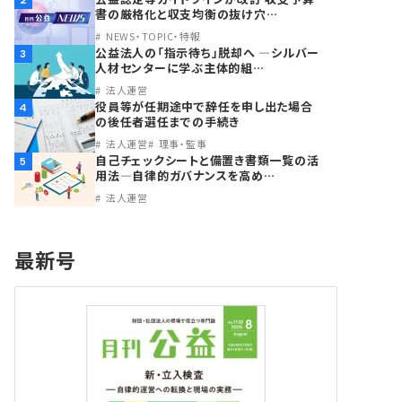
2
書の厳格化と収支均衡の抜け穴…
NEWS・TOPIC・特報
公益法人の「指示待ち」脱却へ ―シルバー
3
人材センターに学ぶ主体的組…
法人運営
役員等が任期途中で辞任を申し出た場合
4
の後任者選任までの手続き
法人運営
理事・監事
自己チェックシートと備置き書類一覧の活
5
用法―自律的ガバナンスを高め…
法人運営
最新号