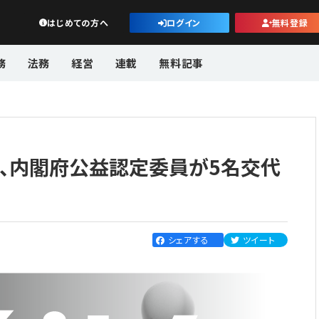
公益・一般法人オンライン
はじめての方へ
ログイン
無料登録
務
法務
経営
連載
無料記事
任、内閣府公益認定委員が5名交代
シェアする
ツイート