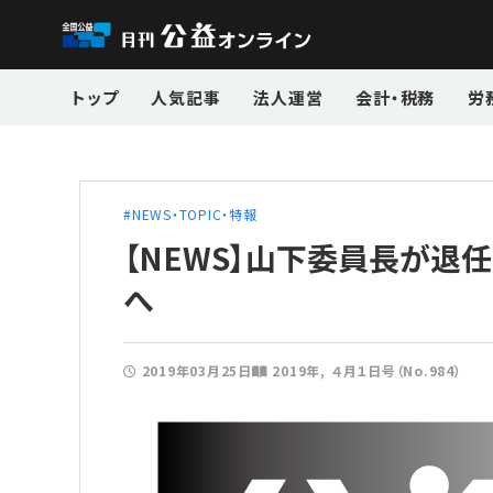
トップ
人気記事
法人運営
会計・税務
労
NEWS・TOPIC・特報
【NEWS】山下委員長が退
へ
2019年03月25日
2019年
４月１日号（No.984）