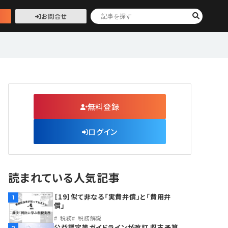
お問合せ
無料登録
ログイン
読まれている人気記事
［19］似て非なる「実費弁償」と「費用弁
1
償」
税務
税務解説
公益認定等ガイドラインが改訂 収支予算