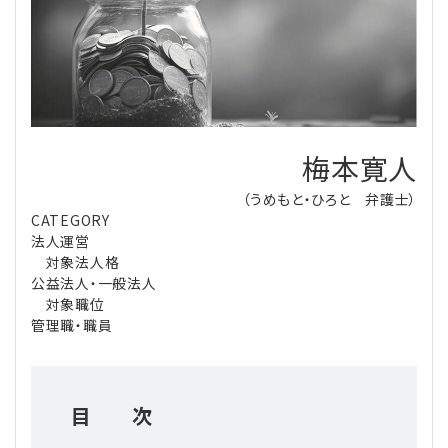
理事・監事
会計処理
労務管理
法務
経営
評議員
寄附
給与計算
利益相反取引
経営
連載
登記関連
税務
法改正-労務
個人情報
資産運用
連載
【連載】公益法人制度のリアル
無料記事
梅本寛人
（うめもと・ひろと 弁護士）
定款関連
インボイス
法改正-法務
IT
論壇
【連載】これからの時代の資産運用
CATEGORY
法人運営
公益・一般法人オンラインとは
法改正-法人運営
電子帳簿保存法
カレンダー
【連載】採用・定着・育成のための人事戦略
対象法人格
公益法人・一般法人
対象職位
登録案内
NEWS・TOPIC・特報
【連載】事例に学ぶ立入検査で想定される指摘事項
管理職・職員
専門誌一覧
【連載】オピニオンリーダーのnote
【連載】シェアコモン200インタビュー
目 次
お問合せ
【連載】会計相談室
【連載】シェアコモン200 誌上相談室