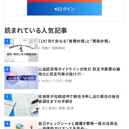
ログイン
読まれている人気記事
［19］似て非なる「実費弁償」と「費用弁償」
1
税務
税務解説
公益認定等ガイドラインが改訂 収支予算書の厳
2
格化と収支均衡の抜け穴…
NEWS・TOPIC・特報
役員等が任期途中で辞任を申し出た場合の後任
3
者選任までの手続き
法人運営
理事・監事
自己チェックシートと備置き書類一覧の活用法
4
―自律的ガバナンスを高め…