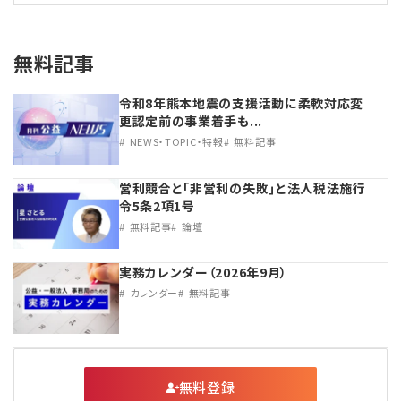
無料記事
令和8年熊本地震の支援活動に柔軟対応変
更認定前の事業着手も...
NEWS・TOPIC・特報
無料記事
営利競合と｢非営利の失敗｣と法人税法施行
令5条2項1号
無料記事
論壇
実務カレンダー（2026年9月）
カレンダー
無料記事
無料登録