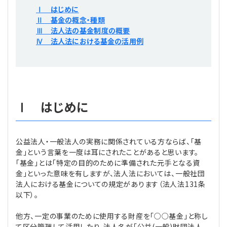
プライバシーポリシー
【連載】公益法人運営実務の処方箋
【連載】実務と税務のポイント
Ⅰ はじめに
Ⅱ 基金の概念・種類
Ⅲ 法人法の基金制度の概要
【連載】公益法人会計検定試験一問一答
【連載】事務局だよりPLUS
Ⅳ 法人法における基金の活用例
【連載】公益法人のための「新公益信託」活用戦略
【連載】テーマで紐解く逆引きガイドライン
【連載】悩みと向き合う経営学
Ⅰ はじめに
【連載】非営利法人AtoZei
【連載】労務管理の歩き方
公益法人・一般法人の実務に関係されている方ならば、「基
金」という言葉を一度は耳にされたことがあると思います。
「基金」とは「特定の目的のために準備された元手となる資
【連載】AI活用のすすめ
金」といった意味を有しますが、法人法においては、一般社団
法人における基金についての規定があります（法人法131条
【連載】IT実務一問一答
以下）。
他方、一定の事業のために使用する財産を「○○基金」と称し
て区分管理して活用したり、法人名が「公益(一般)財団法人