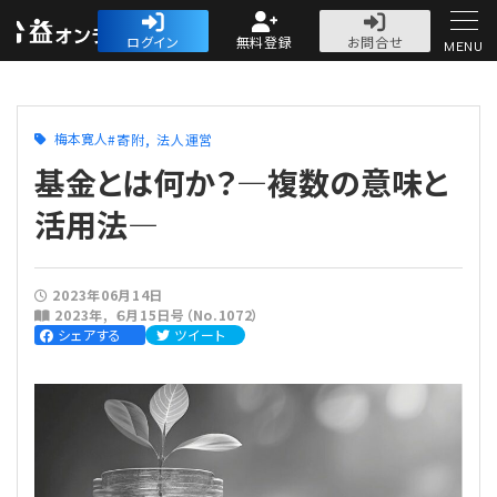
公益・一般法人オ
ログイン
無料登録
お問合せ
MENU
初めての方へ
梅本寛人
寄附
法人運営
基金とは何か？―複数の意味と
活用法―
人気記事
2023年06月14日
2023年
６月15日号（No.1072）
法人運営
シェアする
ツイート
法人運営
会計・税務
理事会
会計・税務
労務
評議員会・社員総会
定期提出書類
労務
法務