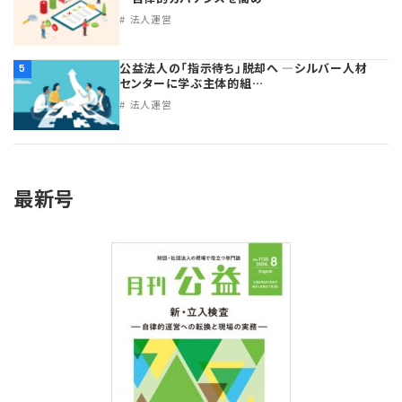
法人運営
公益法人の「指示待ち」脱却へ ―シルバー人材
5
センターに学ぶ主体的組…
法人運営
最新号