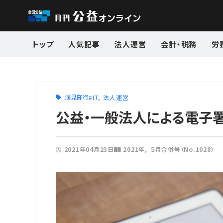
トップ
人気記事
法人運営
会計・税務
労
浅見隆行
IT
法人運営
公益・一般法人による電子
2021年04月23日
2021年
５月合併号（No.1028）