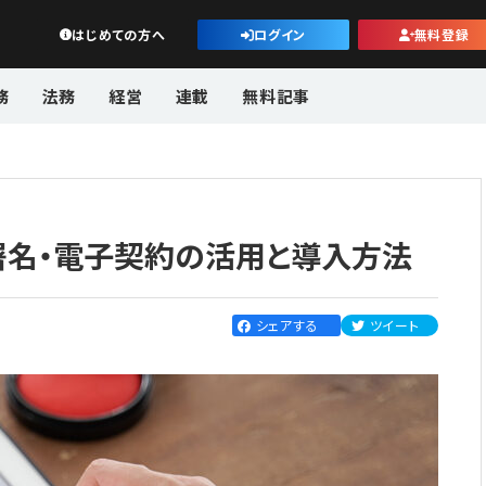
公益・一般法人オンライン
はじめての方へ
ログイン
無料登録
務
法務
経営
連載
無料記事
署名・電子契約の活用と導入方法
シェアする
ツイート