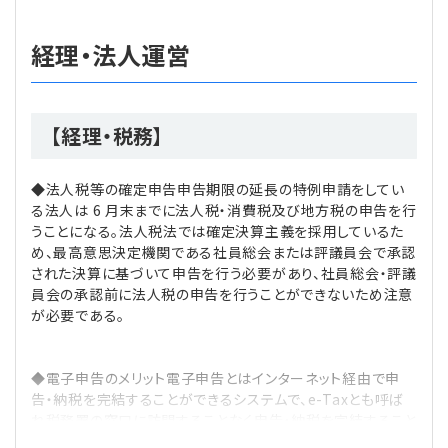
経理・法人運営
理事・監事
会計処理
労務管理
法務
経営
評議員
寄附
給与計算
利益相反取引
経営
連載
【経理・税務】
登記関連
税務
法改正-労務
個人情報
資産運用
連載
【連載】公益法人制度のリアル
無料記事
◆法人税等の確定申告申告期限の延長の特例申請をしてい
定款関連
インボイス
法改正-法務
IT
論壇
【連載】これからの時代の資産運用
る法人は 6 月末までに法人税・消費税及び地方税の申告を行
うことになる。法人税法では確定決算主義を採用しているた
め、最高意思決定機関である社員総会または評議員会で承認
公益・一般法人オンラインとは
法改正-法人運営
電子帳簿保存法
カレンダー
【連載】採用・定着・育成のための人事戦略
された決算に基づいて申告を行う必要があり、社員総会・評議
員会の承認前に法人税の申告を行うことができないため注意
登録案内
NEWS・TOPIC・特報
【連載】事例に学ぶ立入検査で想定される指摘事項
が必要である。
専門誌一覧
【連載】オピニオンリーダーのnote
【連載】シェアコモン200インタビュー
◆電子申告のメリット電子申告とはインターネット経由で申
告・納税を完結することができるシステムで、e-Taxとも呼ば
お問合せ
【連載】会計相談室
【連載】シェアコモン200 誌上相談室
れ税務署の窓口に訪問することなく申告・納税を完結すること