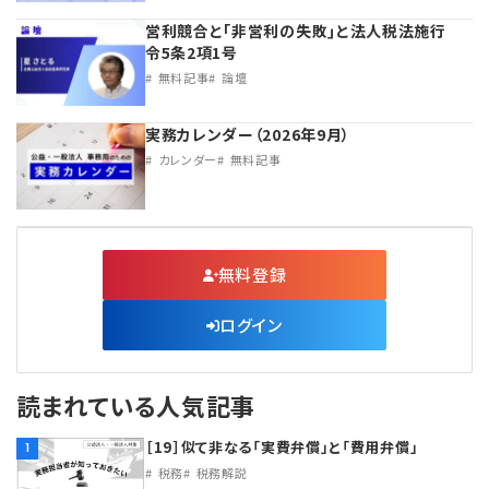
営利競合と｢非営利の失敗｣と法人税法施行
令5条2項1号
無料記事
論壇
実務カレンダー（2026年9月）
カレンダー
無料記事
無料登録
ログイン
読まれている人気記事
［19］似て非なる「実費弁償」と「費用弁償」
1
税務
税務解説