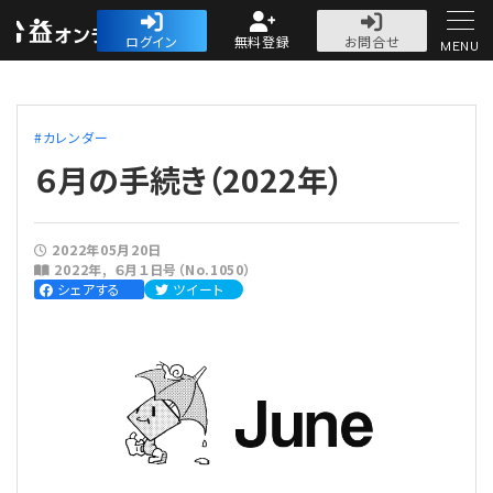
公益・一般法人オ
ログイン
無料登録
お問合せ
MENU
初めての方へ
カレンダー
６月の手続き（2022年）
2022年05月20日
人気記事
2022年
６月１日号（No.1050）
シェアする
ツイート
法人運営
法人運営
会計・税務
理事会
会計・税務
労務
評議員会・社員総会
定期提出書類
労務
法務