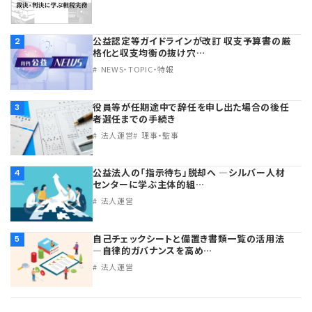
公益認定等ガイドラインが改訂 収支予算書の厳
2
格化と収支均衡の抜け穴…
NEWS・TOPIC・特報
役員等が任期途中で辞任を申し出た場合の後任
3
者選任までの手続き
法人運営
理事・監事
公益法人の「指示待ち」脱却へ ―シルバー人材
4
センターに学ぶ主体的組…
法人運営
自己チェックシートと備置き書類一覧の活用法
5
―自律的ガバナンスを高め…
法人運営