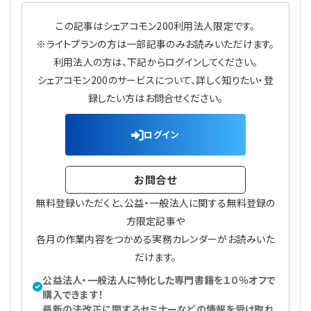
プライバシーポリシー
【連載】公益法人運営実務の処方箋
【連載】実務と税務のポイント
この記事はシェアコモン200利用法人限定です。
※ライトプランの方は一部記事のみお読みいただけます。
【連載】公益法人会計検定試験一問一答
【連載】事務局だよりPLUS
利用法人の方は、下記からログインしてください。
シェアコモン200のサービスについて、詳しく知りたい・登
【連載】公益法人のための「新公益信託」活用戦略
【連載】テーマで紐解く逆引きガイドライン
録したい方はお問合せください。
【連載】悩みと向き合う経営学
ログイン
【連載】非営利法人AtoZei
お問合せ
【連載】労務管理の歩き方
無料登録いただくと、公益・一般法人に関する無料登録の
方限定記事や
【連載】AI活用のすすめ
各月の作業内容をつかめる実務カレンダーがお読みいた
だけます。
【連載】IT実務一問一答
公益法人・一般法人に特化した専門書籍を１０％オフで
購入できます！
最新の法改正に関するセミナーなどの情報を受け取れ