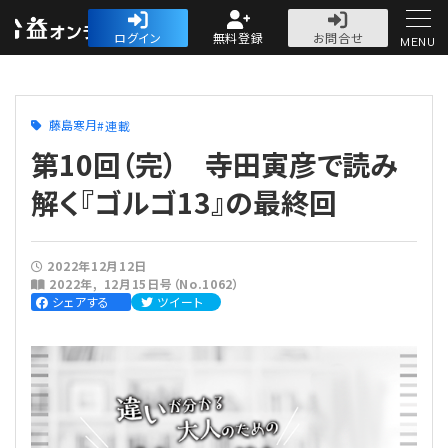
公益・一般法人オ
ログイン
無料登録
お問合せ
MENU
初めての方へ
藤島寒月
連載
第10回（完） 寺田寅彦で読み
解く『ゴルゴ13』の最終回
人気記事
2022年12月12日
2022年
12月15日号（No.1062）
法人運営
シェアする
ツイート
法人運営
会計・税務
理事会
会計・税務
労務
評議員会・社員総会
定期提出書類
労務
法務