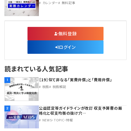
カレンダー
無料記事
無料登録
ログイン
読まれている人気記事
［19］似て非なる「実費弁償」と「費用弁償」
1
税務
税務解説
公益認定等ガイドラインが改訂 収支予算書の厳
2
格化と収支均衡の抜け穴…
NEWS・TOPIC・特報