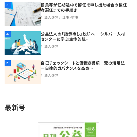
役員等が任期途中で辞任を申し出た場合の後任
3
者選任までの手続き
法人運営
理事・監事
公益法人の「指示待ち」脱却へ ―シルバー人材
4
センターに学ぶ主体的組…
法人運営
自己チェックシートと備置き書類一覧の活用法
5
―自律的ガバナンスを高め…
法人運営
最新号