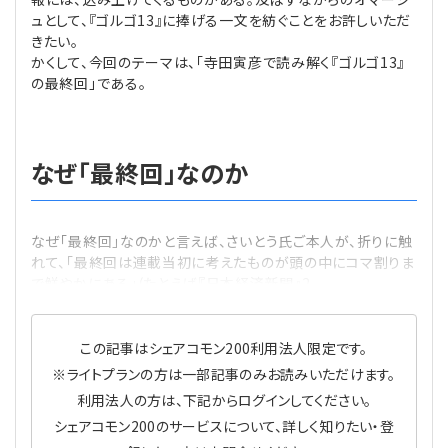
プライバシーポリシー
【連載】公益法人運営実務の処方箋
【連載】実務と税務のポイント
ュとして、『ゴルゴ13』に捧げる一文を紡ぐことをお許しいただ
きたい。
かくして、今回のテーマは、「寺田寅彦で読み解く『ゴルゴ13』
【連載】公益法人会計検定試験一問一答
【連載】事務局だよりPLUS
の最終回」である。
【連載】公益法人のための「新公益信託」活用戦略
【連載】テーマで紐解く逆引きガイドライン
なぜ「最終回」なのか
【連載】悩みと向き合う経営学
【連載】非営利法人AtoZei
なぜ「最終回」なのかと言えば、さいとう氏ご本人が、折りに触
れて、「最終回は連載当初に考えたものが頭の中にコマ割りま
【連載】労務管理の歩き方
で鮮やかにある」(たとえば『日本経済新聞』2
【連載】AI活用のすすめ
この記事はシェアコモン200利用法人限定です。
※ライトプランの方は一部記事のみお読みいただけます。
【連載】IT実務一問一答
利用法人の方は、下記からログインしてください。
シェアコモン200のサービスについて、詳しく知りたい・登