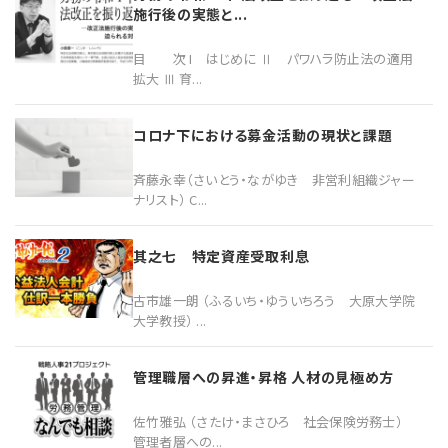
施行後の実態と...
目 次 I はじめに Ⅱ パワハラ防止法の適用
拡大 Ⅲ 育...
コロナ下における募金活動の現状と課題
斉藤永幸（さいとう・ながゆき 非営利組織ジャー
ナリスト） C...
其之七 特定資産受取利息
古市雄一朗 （ふるいち・ゆういちろう 大原大学院
大学教授） ...
管理職層への昇進・昇格 人材の見極め方
佐竹雅弘 （さたけ・まさひろ 社会保険労務士）
管理者層への...