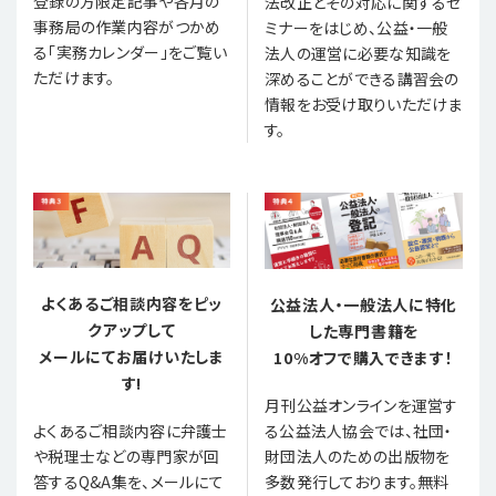
登録の方限定記事や各月の
法改正とその対応に関するセ
事務局の作業内容がつかめ
ミナーをはじめ、公益・一般
る「実務カレンダー」をご覧い
法人の運営に必要な知識を
ただけます。
深めることができる講習会の
情報をお受け取りいただけま
す。
よくあるご相談内容をピッ
公益法人・一般法人に特化
クアップして
した専門書籍を
メールにてお届けいたしま
10%オフで購入できます！
す!
月刊公益オンラインを運営す
る公益法人協会では、社団・
よくあるご相談内容に弁護士
財団法人のための出版物を
や税理士などの専門家が回
多数発行しております。無料
答するQ&A集を、メールにて