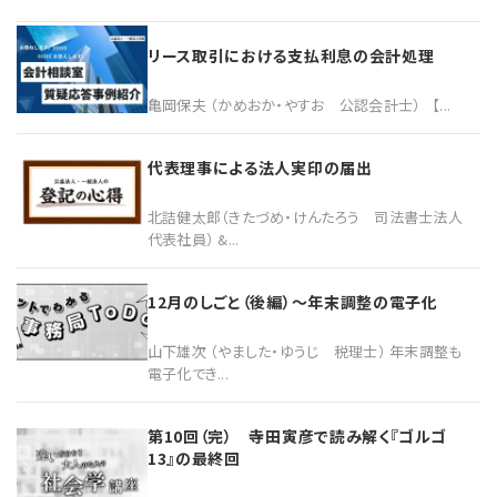
リース取引における支払利息の会計処理
亀岡保夫 （かめおか・やすお 公認会計士） 【...
代表理事による法人実印の届出
北詰健太郎（きたづめ・けんたろう 司法書士法人
代表社員） &...
12月のしごと（後編）〜年末調整の電子化
山下雄次 （やました・ゆうじ 税理士） 年末調整も
電子化でき...
第10回（完） 寺田寅彦で読み解く『ゴルゴ
13』の最終回