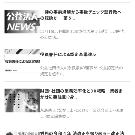
一律の事前規制から事後チェック型行政へ
の転換か ―第 5 ...
11月16日、内閣府に置かれた第 5 回「新しい時代
の公益法...
役員兼任による認定基準違反
公益社団法人K(奈良県)の理事が、公益認定法の
規定を超えて、...
財団・社団の業務効率化とDX戦略―業者ま
かせに要注意!?身...
永島徳大（ながしま・とくひろ 公認会計士・税理
士・本誌編集委...
労務の令和 4 年 法改正を振り返る―改正法