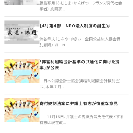
藤島寒月（ふじしま・かんげつ フランス現代社会
学者） 劇画家...
［43］第４部 NPO法人制度の誕生⑧
渋谷幸夫（しぶや・ゆきお 全国公益法人協会特
別顧問） Ⅶ N...
「非営利組織会計基準の共通化に向けた提
案」が公表
日本公認会計士協会(非営利組織会計検討会)
は、本年 7 月...
寄付規制法案に弁護士有志が慎重な意見
11月16日、弁護士の鬼沢秀昌氏を代表とする
有志は現在政...