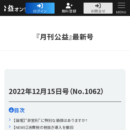
公益・一般法人オ
ログイン
無料登録
お問合せ
MENU
初めての方へ
『月刊公益』最新号
人気記事
法人運営
2022年
12月15日号（No.1062）
法人運営
会計・税務
目次
理事会
会計・税務
労務
【論壇】“非営利”に特別な価値はありますか?
【NEWS】消費税の税抜き導入を撤回
評議員会・社員総会
定期提出書類
労務
法務