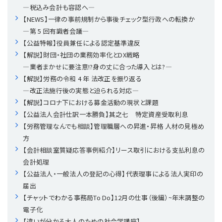
―税込み会計も容認へ―
【NEWS】一律の事前規制から事後チェック型行政への転換か
理事・監事
会計処理
労務管理
法務
経営
―第 5 回有識者会議―
【公益特報】役員兼任による認定基準違反
評議員
寄附
給与計算
利益相反取引
経営
連載
【解説】財団・社団の業務効率化とDX戦略
―業者まかせに要注意!?身の丈に合った導入とは?―
登記関連
税務
法改正-労務
個人情報
資産運用
連載
【連載】公益法人制度のリアル
無料記事
【解説】労務の令和 4 年 法改正を振り返る
―改正法施行後の実態と迫られる対応―
定款関連
インボイス
法改正-法務
IT
論壇
【連載】これからの時代の資産運用
【解説】コロナ下における募金活動の現状と課題
【公益法人会計仕訳一本勝負】其之七 特定資産受取利息
【労務管理なんでも相談】管理職層への昇進・昇格 人材の見極め
公益・一般法人オンラインとは
法改正-法人運営
電子帳簿保存法
カレンダー
【連載】採用・定着・育成のための人事戦略
方
【会計相談室質疑応答事例紹介】リース取引における支払利息の
登録案内
NEWS・TOPIC・特報
【連載】事例に学ぶ立入検査で想定される指摘事項
会計処理
【公益法人・一般法人の登記の心得】代表理事による法人実印の
専門誌一覧
【連載】オピニオンリーダーのnote
【連載】シェアコモン200インタビュー
届出
【チャットでわかる事務局To Do】12月の仕事（後編）~年末調整の
お問合せ
【連載】会計相談室
【連載】シェアコモン200 誌上相談室
電子化
【違いが分かる大人のための社会学講座】