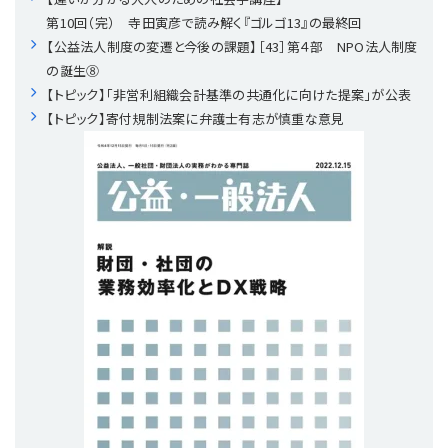
プライバシーポリシー
【連載】公益法人運営実務の処方箋
【連載】実務と税務のポイント
第10回（完） 寺田寅彦で読み解く『ゴルゴ13』の最終回
【公益法人制度の変遷と今後の課題】［43］第４部 NPO法人制度
【連載】公益法人会計検定試験一問一答
【連載】事務局だよりPLUS
の誕生⑧
【トピック】「非営利組織会計基準の共通化に向けた提案」が公表
【トピック】寄付規制法案に弁護士有志が慎重な意見
【連載】公益法人のための「新公益信託」活用戦略
【連載】テーマで紐解く逆引きガイドライン
【連載】悩みと向き合う経営学
【連載】非営利法人AtoZei
【連載】労務管理の歩き方
【連載】AI活用のすすめ
【連載】IT実務一問一答