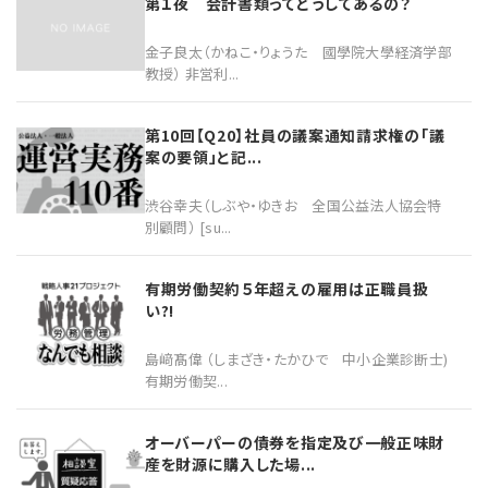
第１夜 会計書類ってどうしてあるの？
金子良太（かねこ・りょうた 國學院大學経済学部
教授） 非営利...
第10回【Q20】社員の議案通知請求権の「議
案の要領」と記...
渋谷幸夫（しぶや・ゆきお 全国公益法人協会特
別顧問） [su...
有期労働契約５年超えの雇用は正職員扱
い?!
島﨑髙偉 （しまざき・たかひで 中小企業診断士)
有期労働契...
オーバーパーの債券を指定及び一般正味財
産を財源に購入した場...