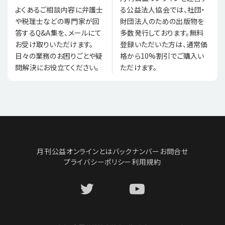
る公益法人協会では、社団・
よくあるご相談内容に弁護士
財団法人のための出版物を
や税理士などの専門家が回
多数発行しております。無料
答するQ&A集を、メールにて
登録いただいた方は、通常価
お受け取りいただけます。
格から10%割引でご購入い
日々の業務のお困りごとや疑
ただけます。
問解決にお役立てください。
月刊公益オンラインとは
バックナンバー
お問合せ
プライバシーポリシー
利用規約