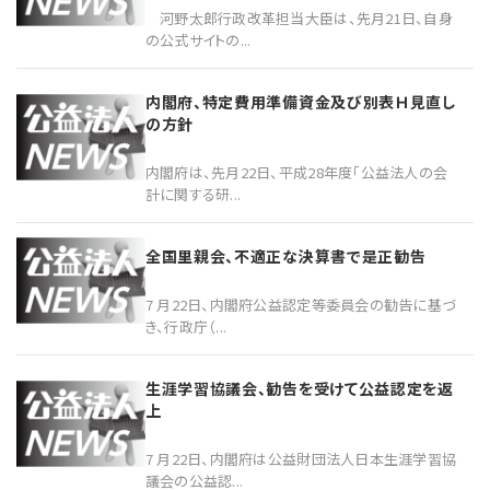
河野太郎行政改革担当大臣は、先月21日、自身
の公式サイトの...
内閣府、特定費用準備資金及び別表Ｈ見直し
の方針
内閣府は、先月22日、平成28年度「公益法人の会
計に関する研...
全国里親会、不適正な決算書で是正勧告
7 月22日、内閣府公益認定等委員会の勧告に基づ
き、行政庁（...
生涯学習協議会、勧告を受けて公益認定を返
上
7 月22日、内閣府は公益財団法人日本生涯学習協
議会の公益認...