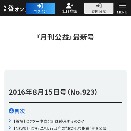
公益・一般法人オ
ログイン
無料登録
お問合せ
MENU
初めての方へ
『月刊公益』最新号
人気記事
法人運営
2016年
８月15日号（No.923）
法人運営
会計・税務
目次
理事会
会計・税務
労務
【論壇】セクター中立会計は終焉するのか？
【NEWS】河野行革相、行政庁の“おかしな指導”例を公募
評議員会・社員総会
定期提出書類
労務
法務