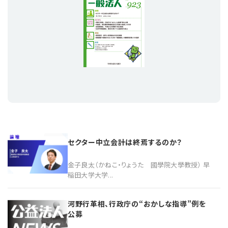
プライバシーポリシー
【連載】公益法人運営実務の処方箋
【連載】実務と税務のポイント
【連載】公益法人会計検定試験一問一答
【連載】事務局だよりPLUS
【連載】公益法人のための「新公益信託」活用戦略
【連載】テーマで紐解く逆引きガイドライン
【連載】悩みと向き合う経営学
【連載】非営利法人AtoZei
【連載】労務管理の歩き方
セクター中立会計は終焉するのか？
金子良太（かねこ・りょうた 國學院大學教授） 早
【連載】AI活用のすすめ
稲田大学大学...
【連載】IT実務一問一答
河野行革相、行政庁の“おかしな指導”例を
公募