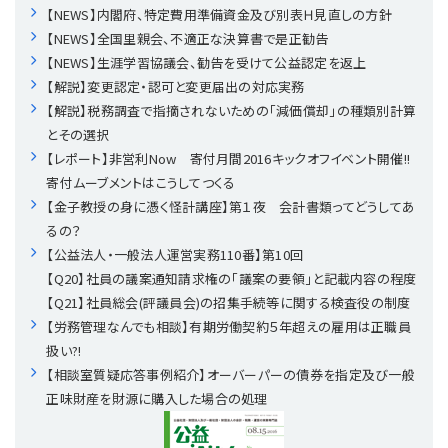
【NEWS】内閣府、特定費用準備資金及び別表Ｈ見直しの方針
【NEWS】全国里親会、不適正な決算書で是正勧告
理事・監事
会計処理
労務管理
法務
経営
【NEWS】生涯学習協議会、勧告を受けて公益認定を返上
【解説】変更認定・認可と変更届出の対応実務
評議員
寄附
給与計算
利益相反取引
経営
連載
【解説】税務調査で指摘されないための「減価償却」の種類別計算
とその選択
登記関連
税務
法改正-労務
個人情報
資産運用
連載
【連載】公益法人制度のリアル
無料記事
【レポート】非営利Now 寄付月間2016キックオフイベント開催!!
寄付ムーブメントはこうしてつくる
定款関連
インボイス
法改正-法務
IT
論壇
【連載】これからの時代の資産運用
【金子教授の身に憑く怪計講座】第１夜 会計書類ってどうしてあ
るの？
【公益法人・一般法人運営実務110番】第10回
公益・一般法人オンラインとは
法改正-法人運営
電子帳簿保存法
カレンダー
【連載】採用・定着・育成のための人事戦略
【Q20】社員の議案通知請求権の「議案の要領」と記載内容の程度
【Q21】社員総会(評議員会)の招集手続等に関する検査役の制度
登録案内
NEWS・TOPIC・特報
【連載】事例に学ぶ立入検査で想定される指摘事項
【労務管理なんでも相談】有期労働契約５年超えの雇用は正職員
扱い?!
専門誌一覧
【連載】オピニオンリーダーのnote
【連載】シェアコモン200インタビュー
【相談室質疑応答事例紹介】オーバーパーの債券を指定及び一般
正味財産を財源に購入した場合の処理
お問合せ
【連載】会計相談室
【連載】シェアコモン200 誌上相談室