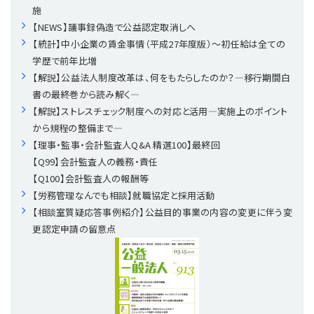
施
【NEWS】議事録偽造で公益認定取消しへ
理事・監事
会計処理
労務管理
法務
経営
【統計】中小企業の賃金事情（平成27年度版）〜初任給は全ての
学歴で前年比増
評議員
寄附
給与計算
利益相反取引
経営
連載
【解説】公益法人制度改革は、何をもたらしたのか？―移行期間白
書の最終巻から読み解く―
登記関連
税務
法改正-労務
個人情報
資産運用
連載
【連載】公益法人制度のリアル
無料記事
【解説】ストレスチェック制度への対応と活用―実施上のポイント
から規程の整備まで―
定款関連
インボイス
法改正-法務
IT
論壇
【連載】これからの時代の資産運用
【理事・監事・会計監査人Q&A 精選100】最終回
【Q99】会計監査人の義務・責任
【Q100】会計監査人の報酬等
公益・一般法人オンラインとは
法改正-法人運営
電子帳簿保存法
カレンダー
【連載】採用・定着・育成のための人事戦略
【労務管理なんでも相談】就職協定と採用活動
【相談室質疑応答事例紹介】公益目的事業の内容の変更に伴う変
登録案内
NEWS・TOPIC・特報
【連載】事例に学ぶ立入検査で想定される指摘事項
更認定申請の留意点
専門誌一覧
【連載】オピニオンリーダーのnote
【連載】シェアコモン200インタビュー
お問合せ
【連載】会計相談室
【連載】シェアコモン200 誌上相談室