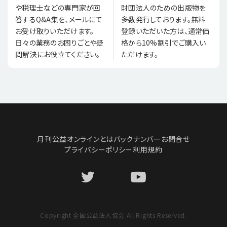
財団法人のための出版物を
や税理士などの専門家が回
多数発行しております。無料
答するQ&A集を、メールにて
登録いただいた方は、通常価
お受け取りいただけます。
格から10%割引でご購入い
日々の業務のお困りごとや疑
ただけます。
問解決にお役立てください。
月刊公益オンラインとは
バックナンバー
お問合せ
プライバシーポリシー
利用規約
Copyright 全国公益法人協会 All Rights Reserved.