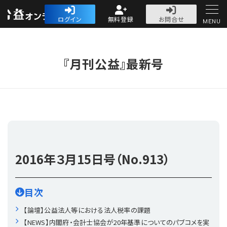
公益・一般法人オ
ログイン
無料登録
お問合せ
MENU
初めての方へ
『月刊公益』最新号
人気記事
法人運営
2016年
３月15日号（No.913）
法人運営
会計・税務
目次
理事会
会計・税務
労務
【論壇】公益法人等における法人税率の課題
【NEWS】内閣府・会計士協会が20年基準についてのパブコメを実
評議員会・社員総会
定期提出書類
労務
法務