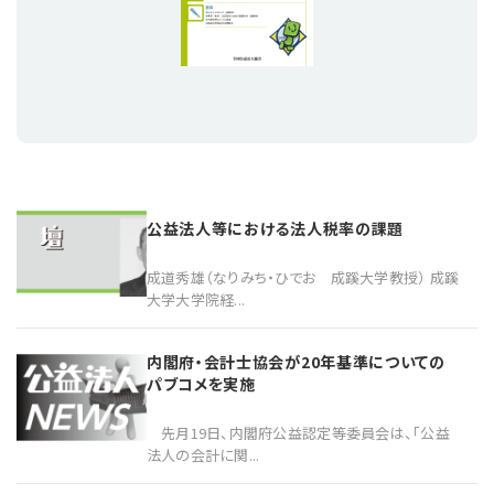
プライバシーポリシー
【連載】公益法人運営実務の処方箋
【連載】実務と税務のポイント
【連載】公益法人会計検定試験一問一答
【連載】事務局だよりPLUS
【連載】公益法人のための「新公益信託」活用戦略
【連載】テーマで紐解く逆引きガイドライン
【連載】悩みと向き合う経営学
公益法人等における法人税率の課題
【連載】非営利法人AtoZei
成道秀雄（なりみち・ひでお 成蹊大学教授） 成蹊
大学大学院経...
【連載】労務管理の歩き方
内閣府・会計士協会が20年基準についての
【連載】AI活用のすすめ
パブコメを実施
【連載】IT実務一問一答
先月19日、内閣府公益認定等委員会は、「公益
法人の会計に関...