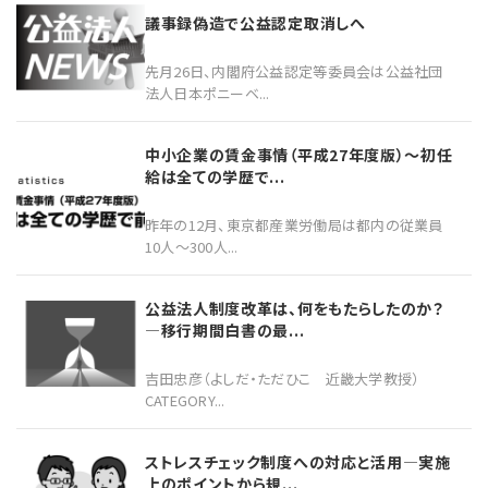
議事録偽造で公益認定取消しへ
先月26日、内閣府公益認定等委員会は公益社団
法人日本ポニーベ...
中小企業の賃金事情（平成27年度版）〜初任
給は全ての学歴で...
昨年の12月、東京都産業労働局は都内の従業員
10人〜300人...
公益法人制度改革は、何をもたらしたのか？
―移行期間白書の最...
吉田忠彦（よしだ・ただひこ 近畿大学教授）
CATEGORY...
ストレスチェック制度への対応と活用―実施
上のポイントから規...