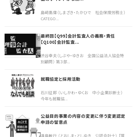
島﨑髙偉（しまざき・たかひで 社会保険労務士）
CATEGO...
最終回【Q99】会計監査人の義務・責任
【Q100】会計監査...
渋谷幸夫（しぶや・ゆきお 全国公益法人協会特
別顧問） 第３部...
就職協定と採用活動
石川征郎 （いしかわ・ゆくお 中小企業診断士）
今年も就職協...
公益目的事業の内容の変更に伴う変更認定
申請の留意点
遠島敏行 （とおしま・としゆき 公認会計士） 【質