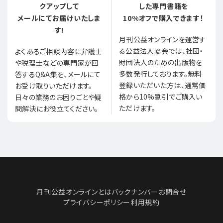
クアップして
した専門書籍を
メールにてお届けいたしま
10%オフで購入できます！
す!
月刊公益オンラインを運営す
る公益法人協会では、社団・
よくあるご相談内容に弁護士
財団法人のための出版物を
や税理士などの専門家が回
多数発行しております。無料
答するQ&A集を、メールにて
登録いただいた方は、通常価
お受け取りいただけます。
格から10%割引でご購入い
日々の業務のお困りごとや疑
ただけます。
問解決にお役立てください。
月刊公益オンラインとは
バックナンバー
お問合せ
プライバシーポリシー
利用規約