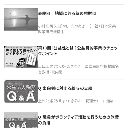
最終回 地域に興る草の根財団
小林立明（こばやし・たつあき （一社）日本公共
政策研究機構主...
第13回：公益性とは？公益目的事業のチェッ
クポイント
出口正之（でぐち・まさゆき 国立民族学博物館名
誉教授・元内閣...
Q.出向者に対する給与の支給
上松公雄（うえまつ・きみお 税理士） Q.出向...
Q.職員がボランティア活動を行うための旅費
の負担