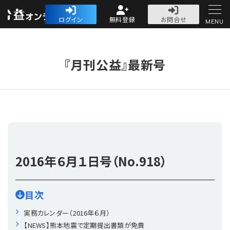
公益・一般法人オ
ログイン
無料登録
お問合せ
MENU
初めての方へ
『月刊公益』最新号
人気記事
法人運営
2016年
６月１日号（No.918）
法人運営
会計・税務
目次
理事会
会計・税務
労務
実務カレンダー（2016年６月）
【NEWS】熊本地震で定期提出書類が免責
評議員会・社員総会
定期提出書類
労務
法務