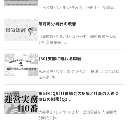
上松公雄（うえまつ・きみお 税理士） Q.職員...
毎月勤労統計の改善
山澤成康（やまさわ・なりやす 総務省統計委員
会担当室室長） ...
［30］支部に纏わる問題
永島公孝（ながしま・きみたか 税理士） はじめに
法人は、事...
第５回【Q9】社員総会の招集と社員の入退会
期日の制限【Q1...
渋谷幸夫（しぶや・ゆきお 全国公益法人協会特
別顧問） [su...