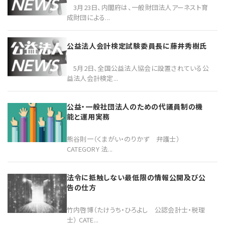
3月23日、内閣府は、一般財団法人アーネスト育
成財団による...
公益法人会計検定試験委員長に藤井秀樹氏
5月2日、全国公益法人協会に設置されている公
益法人会計検定...
公益・一般社団法人のための代議員制の機
能と運用実務
熊谷則一（くまがい・のりかず 弁護士）
CATEGORY 法...
法令に抵触しない最低限の情報公開及び公
告の仕方
竹内啓博（たけうち・ひろよし 公認会計士・税理
士） CATE...