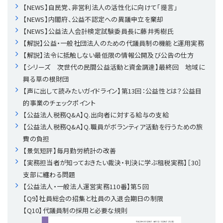
【NEWS】自民党、非営利法人の活性化に向けて「提言」
【NEWS】内閣府、公益不認定への異議申立を棄却
理事・監事
会計処理
労務管理
法務
経営
【NEWS】公益法人会計検定試験委員長に藤井秀樹氏
【解説】公益・一般社団法人のための代議員制の機能と運用実務
評議員
寄附
給与計算
利益相反取引
経営
連載
【解説】法令に抵触しない最低限の情報公開及び公告の仕方
【シリーズ 次世代の民間公益活動と資金調達】最終回 地域に
登記関連
税務
法改正-労務
個人情報
資産運用
連載
【連載】公益法人制度のリアル
無料記事
興る草の根財団
【声に出して読みたいガイドライン】第13回：公益性とは？公益目
定款関連
インボイス
法改正-法務
IT
論壇
【連載】これからの時代の資産運用
的事業のチェックポイント
【公益法人税務Q&A】Q.出向者に対する給与の支給
【公益法人税務Q&A】Q.職員がボランティア活動を行うための旅
公益・一般法人オンラインとは
法改正-法人運営
電子帳簿保存法
カレンダー
【連載】採用・定着・育成のための人事戦略
費の負担
【景気短評】毎月勤労統計の改善
登録案内
NEWS・TOPIC・特報
【連載】事例に学ぶ立入検査で想定される指摘事項
【実務担当者が知っておきたい裁決・判決に学ぶ租税実務】［30］
支部に纏わる問題
専門誌一覧
【連載】オピニオンリーダーのnote
【連載】シェアコモン200インタビュー
【公益法人・一般法人運営実務110番】第５回
【Q9】社員総会の招集と社員の入退会期日の制限
お問合せ
【連載】会計相談室
【連載】シェアコモン200 誌上相談室
【Q10】代議員制の採用と必要な規則