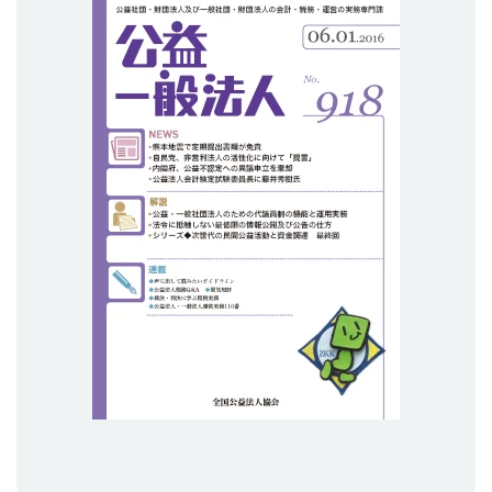
プライバシーポリシー
【連載】公益法人運営実務の処方箋
【連載】実務と税務のポイント
【連載】公益法人会計検定試験一問一答
【連載】事務局だよりPLUS
【連載】公益法人のための「新公益信託」活用戦略
【連載】テーマで紐解く逆引きガイドライン
【連載】悩みと向き合う経営学
【連載】非営利法人AtoZei
【連載】労務管理の歩き方
【連載】AI活用のすすめ
【連載】IT実務一問一答