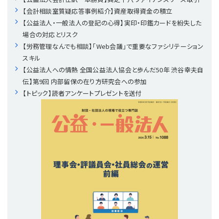
プライバシーポリシー
【連載】公益法人運営実務の処方箋
【連載】実務と税務のポイント
【会計相談室質疑応答事例紹介】資産取得資金の積立
【公益法人・一般法人の登記の心得】実印・印鑑カードを紛失した
【連載】公益法人会計検定試験一問一答
【連載】事務局だよりPLUS
場合の対応とリスク
【労務管理なんでも相談】「Web会議」で重要なファシリテーション
スキル
【連載】公益法人のための「新公益信託」活用戦略
【連載】テーマで紐解く逆引きガイドライン
【公益法人への情熱 全国公益法人協会と歩んだ50年 渋谷幸夫自
伝】第9回 内部留保の在り方研究会への参加
【連載】悩みと向き合う経営学
【トピック】読者アンケートプレゼントを送付
【連載】非営利法人AtoZei
【連載】労務管理の歩き方
【連載】AI活用のすすめ
【連載】IT実務一問一答