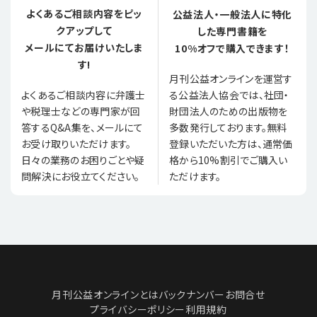
よくあるご相談内容をピッ
公益法人・一般法人に特化
クアップして
した専門書籍を
メールにてお届けいたしま
10%オフで購入できます！
す!
月刊公益オンラインを運営す
る公益法人協会では、社団・
よくあるご相談内容に弁護士
財団法人のための出版物を
や税理士などの専門家が回
多数発行しております。無料
答するQ&A集を、メールにて
登録いただいた方は、通常価
お受け取りいただけます。
格から10%割引でご購入い
日々の業務のお困りごとや疑
ただけます。
問解決にお役立てください。
月刊公益オンラインとは
バックナンバー
お問合せ
プライバシーポリシー
利用規約