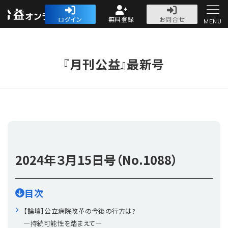
公益・一般法人オ
ログイン
無料登録
お問合せ
MENU
初めての方へ
『月刊公益』最新号
人気記事
法人運営
2024年
３月15日号（No.1088）
法人運営
会計・税務
目次
理事会
会計・税務
労務
【論壇】公立病院改革の今後の行方は?
―持続可能性を踏まえて―
評議員会・社員総会
定期提出書類
労務
法務