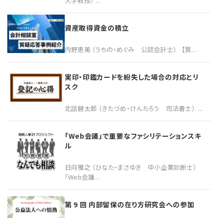
大学教授） ...
資産取得資金の積立
内野恵美 （うちの・めぐみ 公認会計士） 【質...
実印・印鑑カードを紛失した場合の対応とリ
スク
北詰健太郎 （きたづめ・けんたろう 司法書士） ...
「Web会議」で重要なファシリテーションスキ
ル
日向雅之 （ひなた・まさゆき 中小企業診断士）
「Web会議...
第 9 回 内部留保の在り方研究会への参加