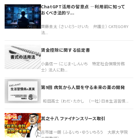
ChatGPT活用の留意点 ―利用前に知って
おくべき法的リ...
齊藤圭太 （さいとう・けいた 弁護士） CATEGORY
法...
賃金控除に関する協定書
小島信一 （こじま・しんいち 特定社会保険労務
士） 法人に勤...
第9回 病気から人間を守る未来の薬の開発
和田高士 （わだ・たかし （一社）日本生活習慣...
其之十八 ファイナンスリース取引
古市雄一朗 （ふるいち・ゆういちろう 大原大学院