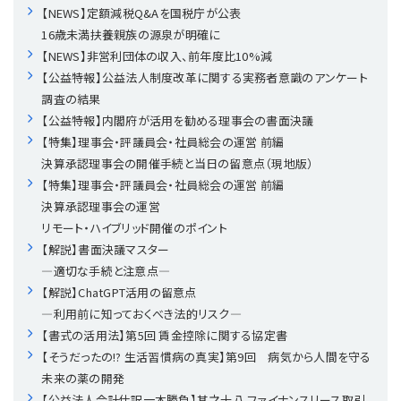
【NEWS】定額減税Q&Aを国税庁が公表
16歳未満扶養親族の源泉が明確に
理事・監事
会計処理
労務管理
法務
経営
【NEWS】非営利団体の収入、前年度比10%減
【公益特報】公益法人制度改革に関する実務者意識のアンケート
評議員
寄附
給与計算
利益相反取引
経営
連載
調査の結果
【公益特報】内閣府が活用を勧める理事会の書面決議
登記関連
税務
法改正-労務
個人情報
資産運用
連載
【連載】公益法人制度のリアル
無料記事
【特集】理事会・評議員会・社員総会の運営 前編
決算承認理事会の開催手続と当日の留意点（現地版）
定款関連
インボイス
法改正-法務
IT
論壇
【連載】これからの時代の資産運用
【特集】理事会・評議員会・社員総会の運営 前編
決算承認理事会の運営
リモート・ハイブリッド開催のポイント
公益・一般法人オンラインとは
法改正-法人運営
電子帳簿保存法
カレンダー
【連載】採用・定着・育成のための人事戦略
【解説】書面決議マスター
―適切な手続と注意点―
登録案内
NEWS・TOPIC・特報
【連載】事例に学ぶ立入検査で想定される指摘事項
【解説】ChatGPT活用の留意点
―利用前に知っておくべき法的リスク―
専門誌一覧
【連載】オピニオンリーダーのnote
【連載】シェアコモン200インタビュー
【書式の活用法】第5回 賃金控除に関する協定書
【そうだったの!? 生活習慣病の真実】第9回 病気から人間を守る
お問合せ
【連載】会計相談室
【連載】シェアコモン200 誌上相談室
未来の薬の開発
【公益法人会計仕訳一本勝負】其之十八 ファイナンスリース取引