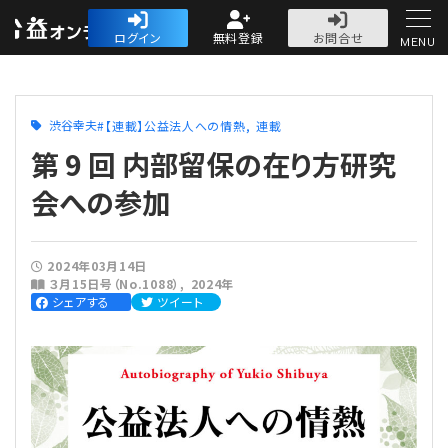
公益・一般法人オ
ログイン
無料登録
お問合せ
MENU
初めての方へ
渋谷幸夫
【連載】公益法人への情熱
連載
第 9 回 内部留保の在り方研究
会への参加
人気記事
2024年03月14日
３月15日号（No.1088）
2024年
法人運営
シェアする
ツイート
法人運営
会計・税務
理事会
会計・税務
労務
評議員会・社員総会
定期提出書類
労務
法務