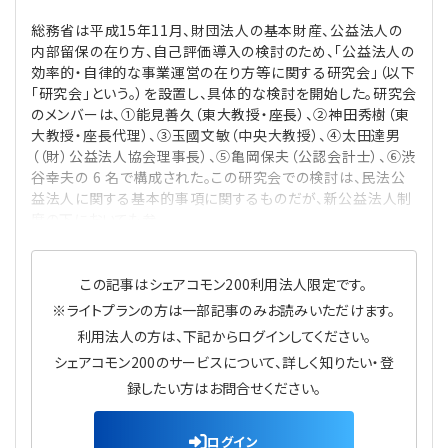
プライバシーポリシー
【連載】公益法人運営実務の処方箋
【連載】実務と税務のポイント
総務省は平成15年11月、財団法人の基本財産、公益法人の
内部留保の在り方、自己評価導入の検討のため、「公益法人の
【連載】公益法人会計検定試験一問一答
【連載】事務局だよりPLUS
効率的・自律的な事業運営の在り方等に関する研究会」（以下
「研究会」という。）を設置し、具体的な検討を開始した。研究会
のメンバーは、①能見善久（東大教授・座長）、②神田秀樹（東
【連載】公益法人のための「新公益信託」活用戦略
【連載】テーマで紐解く逆引きガイドライン
大教授・座長代理）、③玉國文敏（中央大教授）、④太田達男
（（財）公益法人協会理事長）、⑤亀岡保夫（公認会計士）、⑥渋
【連載】悩みと向き合う経営学
谷幸夫の 6 名で構成された。この研究会での検討は、民法公
益法人に関する基本的事項に関するものだが、新公益法人制
度の下においても参
【連載】非営利法人AtoZei
【連載】労務管理の歩き方
この記事はシェアコモン200利用法人限定です。
※ライトプランの方は一部記事のみお読みいただけます。
【連載】AI活用のすすめ
利用法人の方は、下記からログインしてください。
シェアコモン200のサービスについて、詳しく知りたい・登
【連載】IT実務一問一答
録したい方はお問合せください。
ログイン