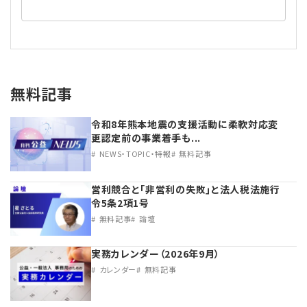
無料記事
令和8年熊本地震の支援活動に柔軟対応変
更認定前の事業着手も...
NEWS・TOPIC・特報
無料記事
営利競合と｢非営利の失敗｣と法人税法施行
令5条2項1号
無料記事
論壇
実務カレンダー（2026年9月）
カレンダー
無料記事