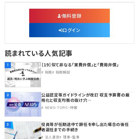
無料登録
ログイン
読まれている人気記事
［19］似て非なる「実費弁償」と「費用弁償」
1
税務
税務解説
公益認定等ガイドラインが改訂 収支予算書の厳
2
格化と収支均衡の抜け穴…
NEWS・TOPIC・特報
役員等が任期途中で辞任を申し出た場合の後任
3
者選任までの手続き
法人運営
理事・監事