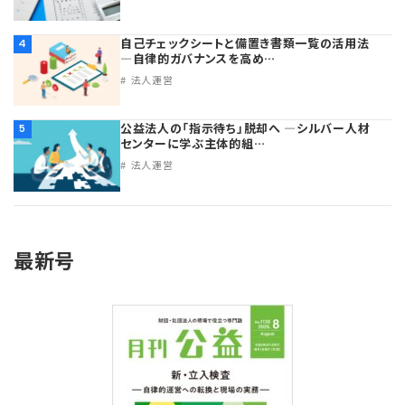
自己チェックシートと備置き書類一覧の活用法
4
―自律的ガバナンスを高め…
法人運営
公益法人の「指示待ち」脱却へ ―シルバー人材
5
センターに学ぶ主体的組…
法人運営
最新号