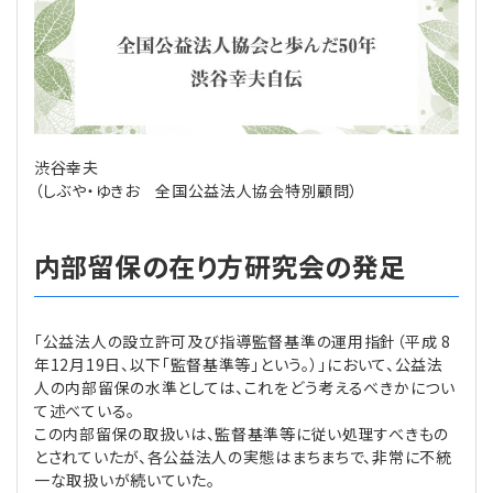
理事・監事
会計処理
労務管理
法務
経営
評議員
寄附
給与計算
利益相反取引
経営
連載
渋谷幸夫
登記関連
税務
法改正-労務
個人情報
資産運用
連載
【連載】公益法人制度のリアル
無料記事
（しぶや・ゆきお 全国公益法人協会特別顧問）
定款関連
インボイス
法改正-法務
IT
論壇
【連載】これからの時代の資産運用
内部留保の在り方研究会の発足
公益・一般法人オンラインとは
法改正-法人運営
電子帳簿保存法
カレンダー
【連載】採用・定着・育成のための人事戦略
登録案内
NEWS・TOPIC・特報
【連載】事例に学ぶ立入検査で想定される指摘事項
「公益法人の設立許可及び指導監督基準の運用指針（平成 8
年12月19日、以下「監督基準等」という。）」において、公益法
人の内部留保の水準としては、これをどう考えるべきかについ
専門誌一覧
【連載】オピニオンリーダーのnote
【連載】シェアコモン200インタビュー
て述べている。
この内部留保の取扱いは、監督基準等に従い処理すべきもの
お問合せ
【連載】会計相談室
【連載】シェアコモン200 誌上相談室
とされていたが、各公益法人の実態はまちまちで、非常に不統
一な取扱いが続いていた。