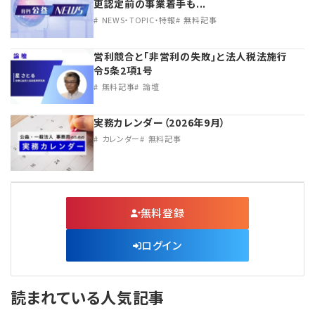
更認定前の事業着手も...
NEWS・TOPIC・特報
無料記事
営利競合と｢非営利の失敗｣と法人税法施行
令5条2項1号
無料記事
論壇
実務カレンダー（2026年9月）
カレンダー
無料記事
無料登録
ログイン
読まれている人気記事