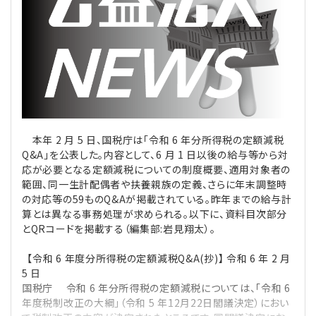
理事・監事
会計処理
労務管理
法務
経営
評議員
寄附
給与計算
利益相反取引
経営
連載
登記関連
税務
法改正-労務
個人情報
資産運用
連載
【連載】公益法人制度のリアル
無料記事
本年 2 月 5 日、国税庁は「令和 6 年分所得税の定額減税
定款関連
インボイス
法改正-法務
IT
論壇
【連載】これからの時代の資産運用
Q&A」を公表した。内容として、6 月 1 日以後の給与等から対
応が必要となる定額減税についての制度概要、適用対象者の
公益・一般法人オンラインとは
法改正-法人運営
電子帳簿保存法
カレンダー
【連載】採用・定着・育成のための人事戦略
範囲、同一生計配偶者や扶養親族の定義、さらに年末調整時
の対応等の59ものQ&Aが掲載されている。昨年までの給与計
算とは異なる事務処理が求められる。以下に、資料目次部分
登録案内
NEWS・TOPIC・特報
【連載】事例に学ぶ立入検査で想定される指摘事項
とQRコードを掲載する（編集部:岩見翔太）。
専門誌一覧
【連載】オピニオンリーダーのnote
【連載】シェアコモン200インタビュー
【令和 6 年度分所得税の定額減税Q&A(抄)】 令和 6 年 2 月
5 日
国税庁 令和 6 年分所得税の定額減税については、「令和 6
お問合せ
【連載】会計相談室
【連載】シェアコモン200 誌上相談室
年度税制改正の大綱」（令和 5 年12月22日閣議決定）におい