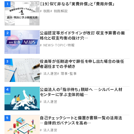
［19］似て非なる「実費弁償」と「費用弁償」
1
税務
税務解説
公益認定等ガイドラインが改訂 収支予算書の厳
2
格化と収支均衡の抜け穴…
NEWS・TOPIC・特報
役員等が任期途中で辞任を申し出た場合の後任
3
者選任までの手続き
法人運営
理事・監事
公益法人の「指示待ち」脱却へ ―シルバー人材
4
センターに学ぶ主体的組…
法人運営
自己チェックシートと備置き書類一覧の活用法
5
―自律的ガバナンスを高め…
法人運営