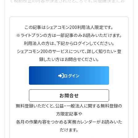
て税制改正の内容が決定されたところです。同閣議決定にお
プライバシーポリシー
【連載】公益法人運営実務の処方箋
【連載】実務と税務のポイント
い
【連載】公益法人会計検定試験一問一答
【連載】事務局だよりPLUS
この記事はシェアコモン200利用法人限定です。
※ライトプランの方は一部記事のみお読みいただけます。
【連載】公益法人のための「新公益信託」活用戦略
【連載】テーマで紐解く逆引きガイドライン
利用法人の方は、下記からログインしてください。
シェアコモン200のサービスについて、詳しく知りたい・登
【連載】悩みと向き合う経営学
録したい方はお問合せください。
【連載】非営利法人AtoZei
ログイン
【連載】労務管理の歩き方
お問合せ
【連載】AI活用のすすめ
無料登録いただくと、公益・一般法人に関する無料登録の
方限定記事や
【連載】IT実務一問一答
各月の作業内容をつかめる実務カレンダーがお読みいた
だけます。