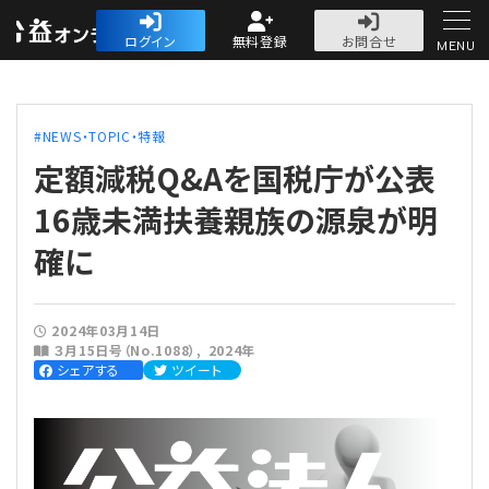
公益・一般法人オ
ログイン
無料登録
お問合せ
MENU
初めての方へ
NEWS・TOPIC・特報
定額減税Q&Aを国税庁が公表
16歳未満扶養親族の源泉が明
確に
人気記事
法人運営
2024年03月14日
３月15日号（No.1088）
2024年
シェアする
ツイート
法人運営
会計・税務
理事会
会計・税務
労務
評議員会・社員総会
定期提出書類
労務
法務