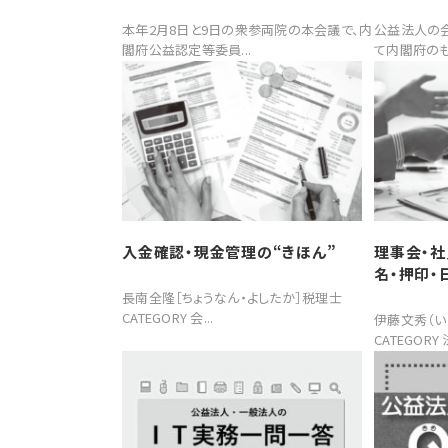
本年2月8日と9日の衆参両院の本会議で、内
公益法人の
閣府公益認定等委員...
て内閣府のも
入金確認・現金管理の“きほん”
理事会・社
名・押印・
長南全隆［ちょうなん・よしたか］税理士
CATEGORY 会...
伊藤文秀（い
CATEGORY 法