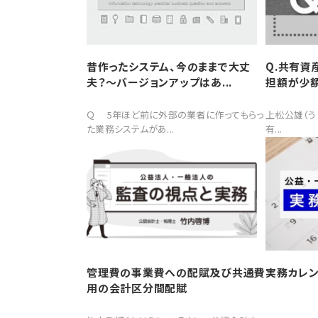
昔作ったシステム、今のままで大丈
Q.共有資
夫？～バージョンアップはあ...
担額が少額
Ｑ 5年ほど前に外部の業者に作ってもらっ
上松公雄（う
た業務システムがあ...
有...
管理費の事業費への配賦及び共通費
実務カレン
用の会計区分間配賦