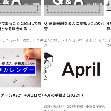
産であることに起因して負
Q.役員報酬を法人に支払うことの可
４
となる場合の取...
否
算
えまつ・きみお 税理士） Q.共
上松公雄（うえまつ・きみお 税理士） Q.役
山
員...
め
ダー（2022年４月１日号）
４月の手続き（2022年）
経理・法人運営 【経理・税務】 ◆決算作業の