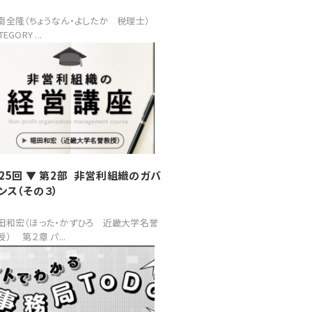
南全隆（ちょうなん・よしたか 税理士）
TEGORY ...
25回 ▼ 第2部 非営利組織のガバ
ンス（その３）
田和宏（ほった・かずひろ 近畿大学名誉
授） 第２章 パ...