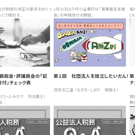
会計制度の改正の是非をめぐっ
1月31日より中小企業庁は「事業復活支援
長
とで検討を...
金」の申請受付を開始...
CA
員総会・評議員会の「記
第１回 社団法人を設立したいだん！
第
日付」チェック表
ナ
茂垣志乙里 （もがき・しおり 税理士）
とう・ふみひで 司法書士）
堀
...
教