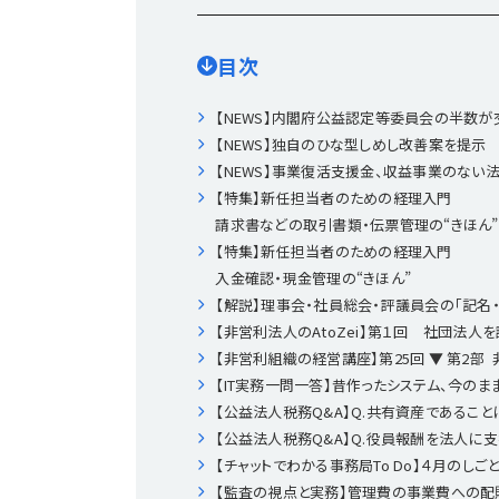
目次
【NEWS】内閣府公益認定等委員会の半数が
【NEWS】独自のひな型しめし改善案を提示
【NEWS】事業復活支援金、収益事業のない
【特集】新任担当者のための経理入門
請求書などの取引書類・伝票管理の“きほん”
【特集】新任担当者のための経理入門
入金確認・現金管理の“きほん”
【解説】理事会・社員総会・評議員会の「記名
【非営利法人のAtoZei】第１回 社団法人
【非営利組織の経営講座】第25回 ▼ 第2部
【IT実務一問一答】昔作ったシステム、今の
【公益法人税務Q&A】Q.共有資産であるこ
【公益法人税務Q&A】Q.役員報酬を法人に
【チャットでわかる事務局To Do】４月のし
【監査の視点と実務】管理費の事業費への