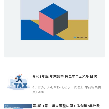
プライバシーポリシー
【連載】公益法人運営実務の処方箋
【連載】実務と税務のポイント
【連載】公益法人会計検定試験一問一答
【連載】事務局だよりPLUS
【連載】公益法人のための「新公益信託」活用戦略
【連載】テーマで紐解く逆引きガイドライン
【連載】悩みと向き合う経営学
【連載】非営利法人AtoZei
【連載】労務管理の歩き方
令和7年版 年末調整 完全マニュアル 目次
【連載】AI活用のすすめ
石川広紀 （いしかわ・ひろき 税理士・本誌編集委
員） &nb...
【連載】IT実務一問一答
第1部 1章 年末調整に関する令和7年分改