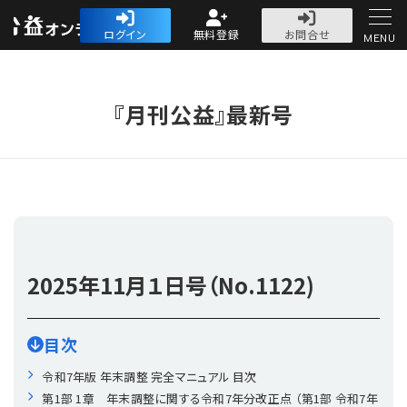
公益・一般法人オ
ログイン
無料登録
お問合せ
MENU
初めての方へ
『月刊公益』最新号
人気記事
法人運営
2025年
11月１日号（No.1122)
法人運営
会計・税務
目次
理事会
会計・税務
労務
令和7年版 年末調整 完全マニュアル 目次
第1部 1章 年末調整に関する令和7年分改正点 （第1部 令和7年
評議員会・社員総会
定期提出書類
労務
法務