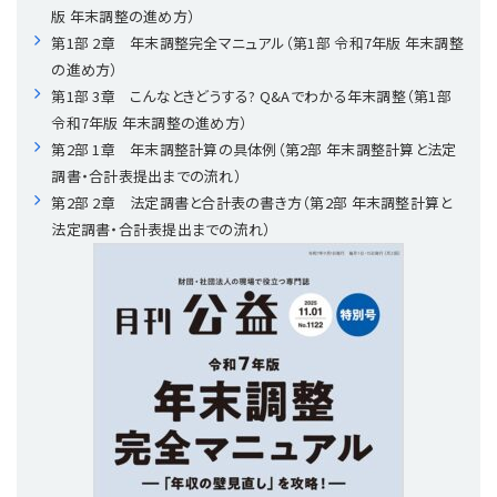
版 年末調整の進め方）
第1部 2章 年末調整完全マニュアル（第1部 令和7年版 年末調整
理事・監事
会計処理
労務管理
法務
経営
の進め方）
第1部 3章 こんなときどうする? Q&Aでわかる年末調整（第1部
評議員
寄附
給与計算
利益相反取引
経営
連載
令和7年版 年末調整の進め方）
第2部 1章 年末調整計算の具体例（第2部 年末調整計算と法定
登記関連
税務
法改正-労務
個人情報
資産運用
連載
【連載】公益法人制度のリアル
無料記事
調書・合計表提出までの流れ）
第2部 2章 法定調書と合計表の書き方（第2部 年末調整計算と
定款関連
インボイス
法改正-法務
IT
論壇
【連載】これからの時代の資産運用
法定調書・合計表提出までの流れ）
公益・一般法人オンラインとは
法改正-法人運営
電子帳簿保存法
カレンダー
【連載】採用・定着・育成のための人事戦略
登録案内
NEWS・TOPIC・特報
【連載】事例に学ぶ立入検査で想定される指摘事項
専門誌一覧
【連載】オピニオンリーダーのnote
【連載】シェアコモン200インタビュー
お問合せ
【連載】会計相談室
【連載】シェアコモン200 誌上相談室