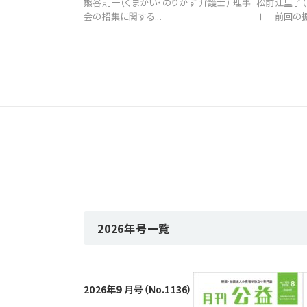
熊谷則一（くまがい・のりかず 弁護士） 理事
松前江里子（
会の招集に関する...
Ⅰ 前回の振返
2026年号一覧
2026年９月号（No.1136）