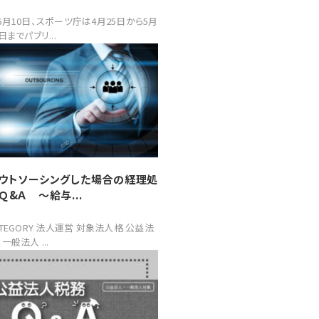
月10日、スポーツ庁は4月25日から5月
日までパブリ...
ウトソーシングした場合の経理処
Ｑ&Ａ ～給与...
ATEGORY 法人運営 対象法人格 公益法
一般法人 ...