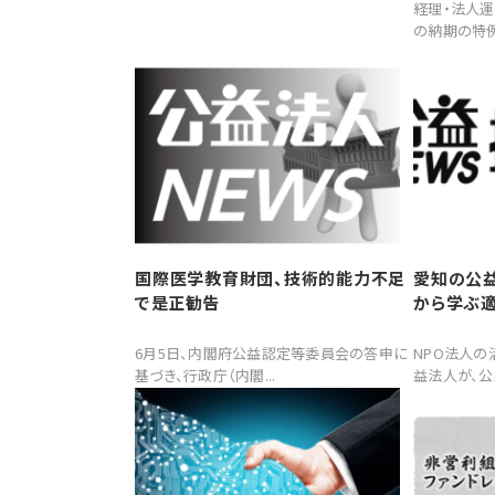
経理・法人運
の納期の特例
国際医学教育財団、技術的能力不足
愛知の公
で是正勧告
から学ぶ
6月5日、内閣府公益認定等委員会の答申に
NPO法人
基づき、行政庁（内閣...
益法人が、公益