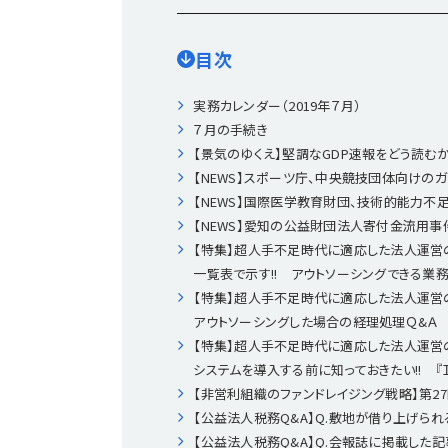
目次
実務カレンダー（2019年７月）
７月の手続き
【景気のゆくえ】堅調なGDP速報をどう読む
【NEWS】スポーツ庁、中央競技団体向けの
【NEWS】国際医学教育財団、技術的能力不
【NEWS】愛知の公益財団法人寄付金流用
【特集】超人手不足時代に適応した法人運営
一覧表で示す!! アウトソーシングできる業
【特集】超人手不足時代に適応した法人運営
アウトソーシングした場合の経理処理Ｑ&Ａ
【特集】超人手不足時代に適応した法人運営
システムを導入する前に知っておきたい!! 
【非営利組織のファンドレイジング戦略】第27
【公益法人税務Q&A】Q.敷地が借り上げら
【公益法人税務Q&A】Q.会報誌に掲載した