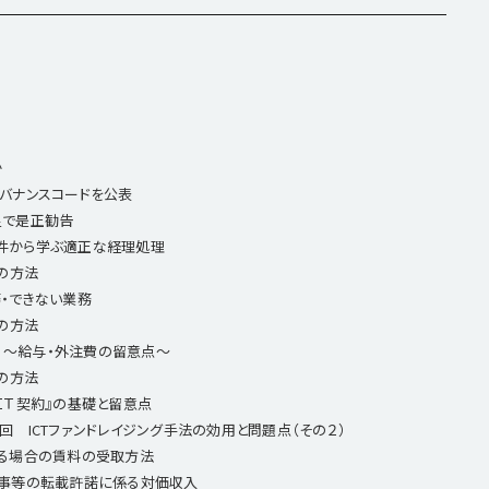
か
ガバナンスコードを公表
足で是正勧告
事件から学ぶ適正な経理処理
の方法
務・できない業務
の方法
 ～給与・外注費の留意点～
の方法
『ＩＴ契約』の基礎と留意点
回 ICTファンドレイジング手法の効用と問題点（その２）
れる場合の賃料の受取方法
記事等の転載許諾に係る対価収入