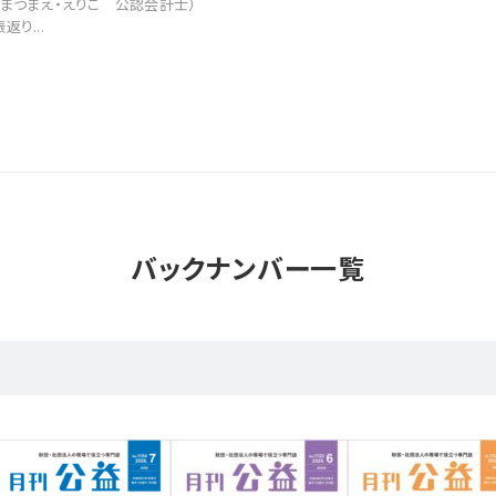
まつまえ・えりこ 公認会計士）
り...
バックナンバー一覧