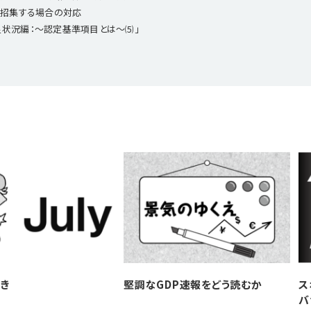
を招集する場合の対応
足状況編：～認定基準項目とは～⑸」
き
堅調なGDP速報をどう読むか
ス
バ