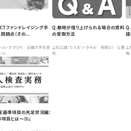
ICTファンドレイジング手
Q.敷地が借り上げられる場合の賃料
Q
問題点（その...
の受取方法
諾
った・かずひろ 近畿大学名誉
上松公雄（うえまつ・きみお 税理士） Q.敷
上
Ⅳ...
地...
報..
定基準項目の充足状況編：
準項目とは～⑸」