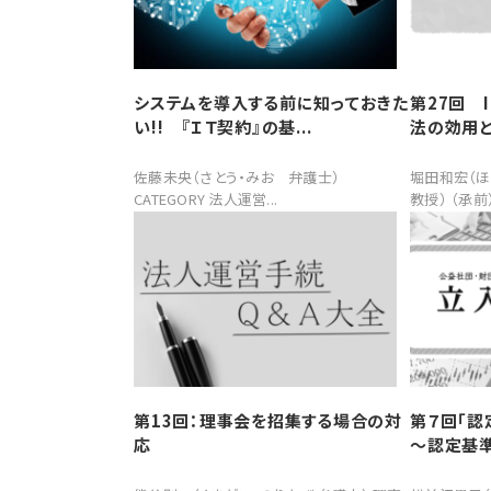
システムを導入する前に知っておきた
第27回 
い!! 『ＩＴ契約』の基...
法の効用と
佐藤未央（さとう・みお 弁護士）
堀田和宏（ほ
CATEGORY 法人運営...
教授） （承前） 
第13回：理事会を招集する場合の対
第７回「認
応
～認定基