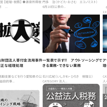
営 【経理・税務】 ◆源泉所得税
門多 治（かどた・おさむ エコノミスト）
 ...
6月10日公表の...
6
13
益財団法人寄付金流用事件
一覧表で示す!! アウトソーシングで
ア
適正な経理処理
きる業務・できない業務
理
の活動支援などを行う愛知県の公
石川広紀（いしかわ・ひろき 税理士）
C
目的事...
CATEGORY 法人...
人・