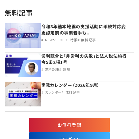
無料記事
令和8年熊本地震の支援活動に柔軟対応変
更認定前の事業着手も...
NEWS・TOPIC・特報
無料記事
営利競合と｢非営利の失敗｣と法人税法施行
令5条2項1号
無料記事
論壇
実務カレンダー（2026年9月）
カレンダー
無料記事
無料登録