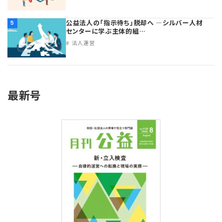
公益法人の「指示待ち」脱却へ ―シルバー人材
5
センターに学ぶ主体的組…
法人運営
最新号