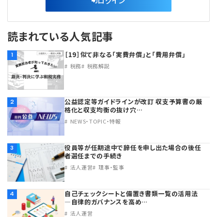
ログイン
読まれている人気記事
［19］似て非なる「実費弁償」と「費用弁償」
1
税務
税務解説
公益認定等ガイドラインが改訂 収支予算書の厳
2
格化と収支均衡の抜け穴…
NEWS・TOPIC・特報
役員等が任期途中で辞任を申し出た場合の後任
3
者選任までの手続き
法人運営
理事・監事
自己チェックシートと備置き書類一覧の活用法
4
―自律的ガバナンスを高め…
法人運営