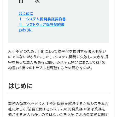
目 次
プライバシーポリシー
【連載】公益法人運営実務の処方箋
【連載】実務と税務のポイント
はじめに
【連載】公益法人会計検定試験一問一答
【連載】事務局だよりPLUS
Ⅰ システム開発委託契約書
Ⅱ ソフトウェア保守契約書
おわりに
【連載】公益法人のための「新公益信託」活用戦略
【連載】テーマで紐解く逆引きガイドライン
【連載】悩みと向き合う経営学
人手不足のため、IT化によって効率化を検討する法人も多い
のではないだろうか。しかし、システム開発に失敗し、大きな損
【連載】非営利法人AtoZei
害を被った法人もあると聞く――。システム開発にあたっては『契
約書』が後々のトラブルを回避するため肝心なのだ。
【連載】労務管理の歩き方
はじめに
【連載】AI活用のすすめ
【連載】IT実務一問一答
業務の効率化を図り人手不足問題を解決するためシステム会
社に対して、業務に関するシステムの開発業務や保守業務を
発注する法人も多いのではないだろうか。これらの業務に関す