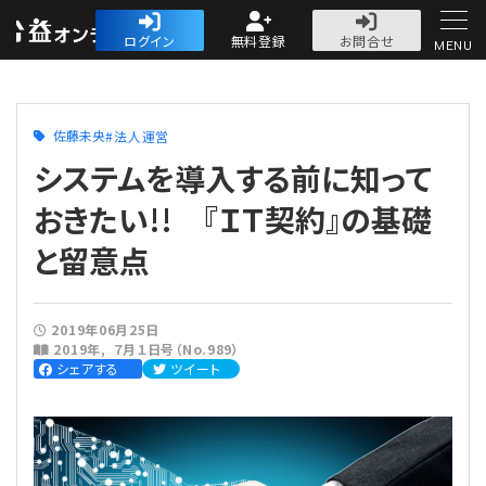
公益・一般法人オ
ログイン
無料登録
お問合せ
MENU
初めての方へ
佐藤未央
法人運営
システムを導入する前に知って
おきたい!! 『ＩＴ契約』の基礎
と留意点
人気記事
法人運営
2019年06月25日
2019年
７月１日号（No.989）
法人運営
シェアする
ツイート
会計・税務
理事会
会計・税務
労務
評議員会・社員総会
定期提出書類
労務
法務