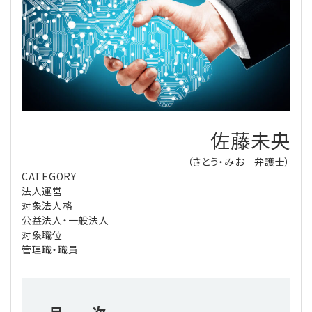
理事・監事
会計処理
労務管理
法務
経営
評議員
寄附
給与計算
利益相反取引
経営
連載
登記関連
税務
法改正-労務
個人情報
資産運用
連載
【連載】公益法人制度のリアル
無料記事
佐藤未央
定款関連
インボイス
法改正-法務
IT
論壇
【連載】これからの時代の資産運用
（さとう・みお 弁護士）
CATEGORY
公益・一般法人オンラインとは
法改正-法人運営
電子帳簿保存法
カレンダー
【連載】採用・定着・育成のための人事戦略
法人運営
対象法人格
登録案内
NEWS・TOPIC・特報
【連載】事例に学ぶ立入検査で想定される指摘事項
公益法人・一般法人
対象職位
管理職・職員
専門誌一覧
【連載】オピニオンリーダーのnote
【連載】シェアコモン200インタビュー
お問合せ
【連載】会計相談室
【連載】シェアコモン200 誌上相談室