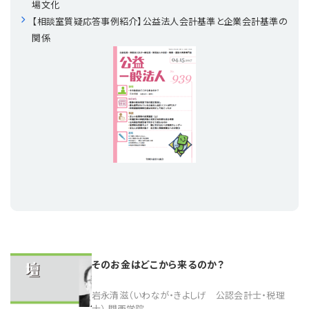
場文化
プライバシーポリシー
【連載】公益法人運営実務の処方箋
【連載】実務と税務のポイント
【相談室質疑応答事例紹介】公益法人会計基準と企業会計基準の
関係
【連載】公益法人会計検定試験一問一答
【連載】事務局だよりPLUS
【連載】公益法人のための「新公益信託」活用戦略
【連載】テーマで紐解く逆引きガイドライン
【連載】悩みと向き合う経営学
【連載】非営利法人AtoZei
【連載】労務管理の歩き方
【連載】AI活用のすすめ
【連載】IT実務一問一答
そのお金はどこから来るのか？
岩永清滋（いわなが・きよしげ 公認会計士・税理
士） 関西学院...