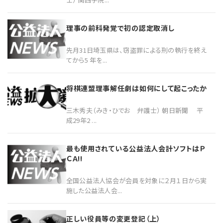
理事の前科発覚で初の認定取消し
先月31日埼玉県は、窃盗罪による刑の執行を終え
てから5 年を...
将棋連盟理事解任劇は如何にして起こったか
三木秀夫（みき・ひでお 弁護士） 朝日新聞 平
成29年2 ...
最も使用されている公益法人会計ソフトはＰ
ＣＡ!!
全国公益法人協会が会員を対象に２月１日から実
施した公益法人会...
正しい役員等の変更登記（上）