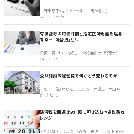
中野千恵子（なかの・ちえこ 司法書士）
CATEGORY 法...
有価証券の時価評価と指定正味財産を巡る
考察―「洗替法」と「...
江田 寛（えだ・ひろし 公認会計士・税理士）
CATEGOR...
公共施設等運営権で何がどう変わるのか
内藤 滋（ないとう・しげる 弁護士） 木田翔一
郎（きだ・し...
延滞税を回避せよ!! 頭に叩き込むべき税務カ
レンダー
上松公雄 （うえまつ・きみお 税理士） CATEGORY