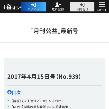
公益・一般法人オ
ログイン
無料登録
お問合せ
MENU
初めての方へ
『月刊公益』最新号
人気記事
法人運営
2017年
４月15日号（No.939）
法人運営
会計・税務
目次
理事会
会計・税務
労務
【論壇】そのお金はどこから来るのか？
【NEWS】理事の前科発覚で初の認定取消し
評議員会・社員総会
定期提出書類
労務
法務