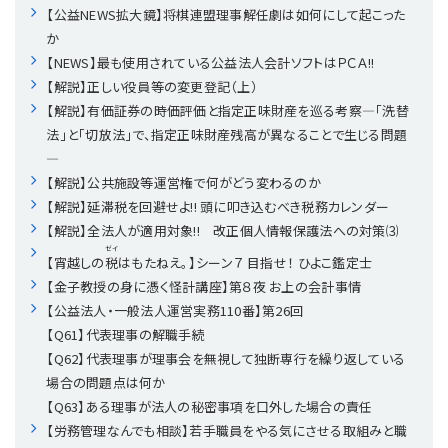
【公益NEWS拡大鏡】将棋連盟理事解任劇は如何にして起こった
か
理事・監事
会計処理
労務管理
法務
経営
【NEWS】最も使用されている公益法人会計ソフトはＰＣＡ!!
【解説】正しい役員等の変更登記（上）
評議員
寄附
給与計算
利益相反取引
経営
連載
【解説】有価証券の時価評価と指定正味財産を巡る考察―「洗替
法」と「切放法」で、指定正味財産残高が異なることで生じる問題
登記関連
税務
法改正-労務
個人情報
資産運用
連載
【連載】公益法人制度のリアル
無料記事
―
【解説】公共施設等運営権で何がどう変わるのか
定款関連
インボイス
法改正-法務
IT
論壇
【連載】これからの時代の資産運用
【解説】延滞税を回避せよ!! 頭に叩き込むべき税務カレンダー
【解説】全法人が適用対象!! 改正個人情報保護法への対策⑶
ゼイ
公益・一般法人オンラインとは
法改正-法人運営
電子帳簿保存法
カレンダー
【連載】採用・定着・育成のための人事戦略
【宵越しの
税
はもたねえ。】シーン７ 目指せ！ ひよこ鑑定士
【金子教授の身に憑く怪計講座】第８夜 お上の会計事情
登録案内
NEWS・TOPIC・特報
【連載】事例に学ぶ立入検査で想定される指摘事項
【公益法人・一般法人運営実務110番】第26回
【Q61】代表理事の解職手続
【Q62】代表理事が理事会を無視して独断専行を繰り返している
専門誌一覧
【連載】オピニオンリーダーのnote
【連載】シェアコモン200インタビュー
場合の問題点は何か
【Q63】ある理事が法人の秘密事項を口外した場合の責任
お問合せ
【連載】会計相談室
【連載】シェアコモン200 誌上相談室
【労務管理なんでも相談】若手職員をやる気にさせる取組みと職