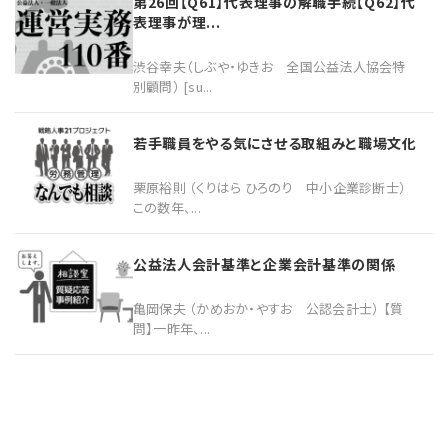
第26回【Q61】代表理事の解職手続【Q62】代
表理事が理...
渋谷幸夫（しぶや・ゆきお 全国公益法人協会特
別顧問） [su...
若手職員をやる気にさせる取組みと職場文化
栗原裕則 （くりはら ひろのり 中小企業診断士）
この数年、...
公益法人会計基準と企業会計基準の関係
亀岡保夫 （かめおか・やすお 公認会計士） 【質
問】一昨年、...