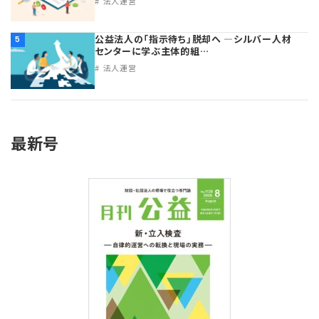
法人運営
公益法人の「指示待ち」脱却へ ―シルバー人材
5
センターに学ぶ主体的組…
法人運営
最新号