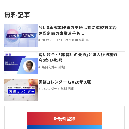
無料記事
令和8年熊本地震の支援活動に柔軟対応変
更認定前の事業着手も...
NEWS・TOPIC・特報
無料記事
営利競合と｢非営利の失敗｣と法人税法施行
令5条2項1号
無料記事
論壇
実務カレンダー（2026年9月）
カレンダー
無料記事
無料登録