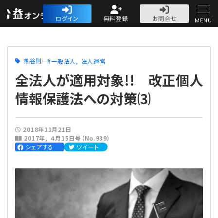
公益・一般法人オ
ログイン
無料登録
お問合せ
MENU
初めての方へ
熊谷則一
一般法人
法人運営
全法人が適用対象!! 改正個人
情報保護法への対策⑶
人気記事
2018年11月21日
2017年
４月15日号（No.939）
法人運営
シェアする
ツイート
法人運営
会計・税務
理事会
会計・税務
労務
評議員会・社員総会
定期提出書類
労務
法務