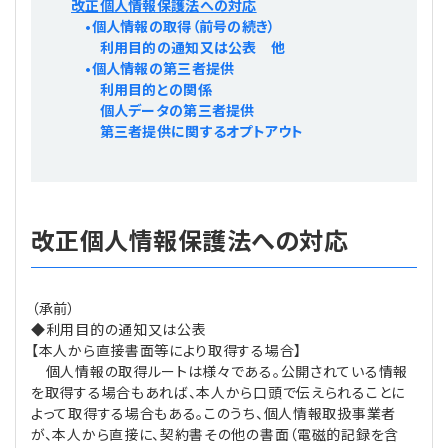
改正個人情報保護法への対応
プライバシーポリシー
【連載】公益法人運営実務の処方箋
【連載】実務と税務のポイント
•個人情報の取得（前号の続き）
利用目的の通知又は公表 他
•個人情報の第三者提供
【連載】公益法人会計検定試験一問一答
【連載】事務局だよりPLUS
利用目的との関係
個人データの第三者提供
【連載】公益法人のための「新公益信託」活用戦略
【連載】テーマで紐解く逆引きガイドライン
第三者提供に関するオプトアウト
【連載】悩みと向き合う経営学
【連載】非営利法人AtoZei
改正個人情報保護法への対応
【連載】労務管理の歩き方
（承前）
◆利用目的の通知又は公表
【連載】AI活用のすすめ
【本人から直接書面等により取得する場合】
個人情報の取得ルートは様々である。公開されている情報
【連載】IT実務一問一答
を取得する場合もあれば、本人から口頭で伝えられることに
よって取得する場合もある。このうち、個人情報取扱事業者
が、本人から直接に、契約書その他の書面（電磁的記録を含