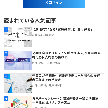
ログイン
読まれている人気記事
［19］似て非なる「実費弁償」と「費用弁償」
1
税務
税務解説
公益認定等ガイドラインが改訂 収支予算書の厳
2
格化と収支均衡の抜け穴…
NEWS・TOPIC・特報
役員等が任期途中で辞任を申し出た場合の後任
3
者選任までの手続き
法人運営
理事・監事
自己チェックシートと備置き書類一覧の活用法
4
―自律的ガバナンスを高め…