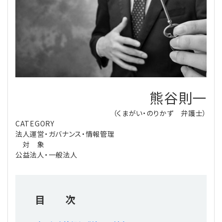
理事・監事
会計処理
労務管理
法務
経営
評議員
寄附
給与計算
利益相反取引
経営
連載
登記関連
税務
法改正-労務
個人情報
資産運用
連載
【連載】公益法人制度のリアル
無料記事
熊谷則一
定款関連
インボイス
法改正-法務
IT
論壇
【連載】これからの時代の資産運用
（くまがい・のりかず 弁護士）
CATEGORY
公益・一般法人オンラインとは
法改正-法人運営
電子帳簿保存法
カレンダー
【連載】採用・定着・育成のための人事戦略
法人運営・ガバナンス・情報管理
対 象
登録案内
NEWS・TOPIC・特報
【連載】事例に学ぶ立入検査で想定される指摘事項
公益法人・一般法人
専門誌一覧
【連載】オピニオンリーダーのnote
【連載】シェアコモン200インタビュー
目 次
お問合せ
【連載】会計相談室
【連載】シェアコモン200 誌上相談室