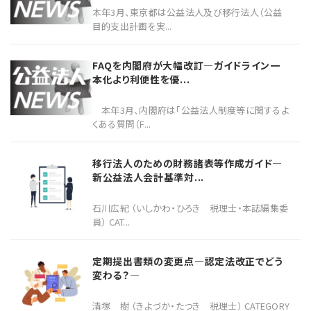
本年3月、東京都は公益法人及び移行法人（公益
目的支出計画を実...
FAQを内閣府が大幅改訂―ガイドライン一
本化より利便性を優...
本年3月、内閣府は「公益法人制度等に関するよ
くある質問（F...
移行法人のための財務諸表等作成ガイド―
新公益法人会計基準対...
石川広紀 （いしかわ・ひろき 税理士・本誌編集委
員） CAT...
定期提出書類の変更点―認定法改正でどう
変わる？―
清塚 樹 （きよづか・たつき 税理士） CATEGORY