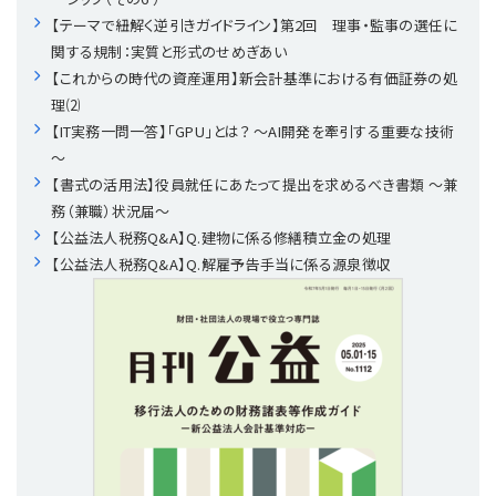
プライバシーポリシー
【連載】公益法人運営実務の処方箋
【連載】実務と税務のポイント
【テーマで紐解く逆引きガイドライン】第2回 理事・監事の選任に
関する規制：実質と形式のせめぎあい
【連載】公益法人会計検定試験一問一答
【連載】事務局だよりPLUS
【これからの時代の資産運用】新会計基準における有価証券の処
理⑵
【IT実務一問一答】「GPU」とは？ ～AI開発を牽引する重要な技術
【連載】公益法人のための「新公益信託」活用戦略
【連載】テーマで紐解く逆引きガイドライン
～
【書式の活用法】役員就任にあたって提出を求めるべき書類 ～兼
【連載】悩みと向き合う経営学
務（兼職）状況届～
【公益法人税務Q&A】Q.建物に係る修繕積立金の処理
【連載】非営利法人AtoZei
【公益法人税務Q&A】Q.解雇予告手当に係る源泉徴収
【連載】労務管理の歩き方
【連載】AI活用のすすめ
【連載】IT実務一問一答