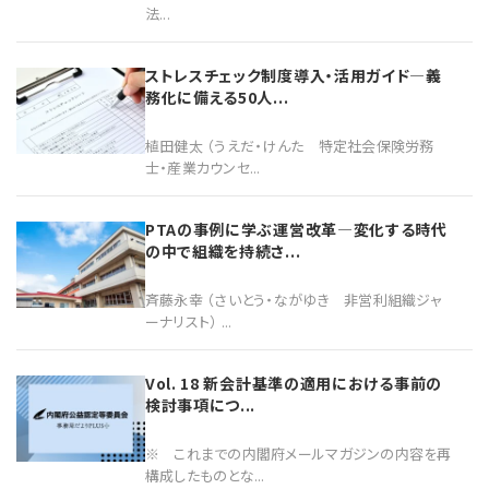
法...
ストレスチェック制度導入・活用ガイド―義
務化に備える50人...
植田健太 （うえだ・けんた 特定社会保険労務
士・産業カウンセ...
PTAの事例に学ぶ運営改革―変化する時代
の中で組織を持続さ...
斉藤永幸 （さいとう・ながゆき 非営利組織ジャ
ーナリスト） ...
Vol. 18 新会計基準の適用における事前の
検討事項につ...
※ これまでの内閣府メールマガジンの内容を再
構成したものとな...