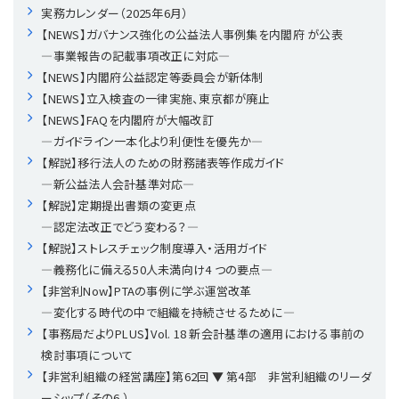
実務カレンダー（2025年6月）
【NEWS】ガバナンス強化の公益法人事例集を内閣府 が公表
理事・監事
会計処理
労務管理
法務
経営
―事業報告の記載事項改正に対応―
【NEWS】内閣府公益認定等委員会が新体制
評議員
寄附
給与計算
利益相反取引
経営
連載
【NEWS】立入検査の一律実施、東京都が廃止
【NEWS】FAQを内閣府が大幅改訂
登記関連
税務
法改正-労務
個人情報
資産運用
連載
【連載】公益法人制度のリアル
無料記事
―ガイドライン一本化より利便性を優先か―
【解説】移行法人のための財務諸表等作成ガイド
定款関連
インボイス
法改正-法務
IT
論壇
【連載】これからの時代の資産運用
―新公益法人会計基準対応―
【解説】定期提出書類の変更点
―認定法改正でどう変わる？―
公益・一般法人オンラインとは
法改正-法人運営
電子帳簿保存法
カレンダー
【連載】採用・定着・育成のための人事戦略
【解説】ストレスチェック制度導入・活用ガイド
―義務化に備える50人未満向け4 つの要点―
登録案内
NEWS・TOPIC・特報
【連載】事例に学ぶ立入検査で想定される指摘事項
【非営利Now】PTAの事例に学ぶ運営改革
―変化する時代の中で組織を持続させるために―
専門誌一覧
【連載】オピニオンリーダーのnote
【連載】シェアコモン200インタビュー
【事務局だよりPLUS】Vol. 18 新会計基準の適用における事前の
検討事項について
お問合せ
【連載】会計相談室
【連載】シェアコモン200 誌上相談室
【非営利組織の経営講座】第62回 ▼ 第4部 非営利組織のリーダ
ーシップ（その6 ）