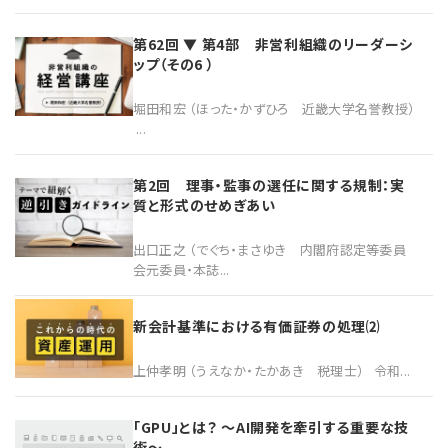
第62回 ▼ 第4部 非営利組織のリーダーシ
ップ（その6 ）
堀田和宏 （ほった・かずひろ 近畿大学名誉教授）
...
第2回 理事・監事の選任に関する規制：実
質と形式のせめぎあい
出口正之 （でぐち・まさゆき 内閣府認定等委員
会元委員・本誌...
新会計基準における有価証券の処理⑵
上仲孝明 （うえなか・たかあき 税理士） 令和...
「GPU」とは？ ～AI開発を牽引する重要な技
術～