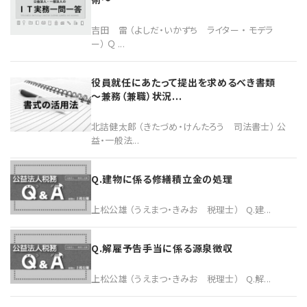
吉田 雷 （よしだ・いかずち ライター ・ モデラ
ー） Ｑ ...
役員就任にあたって提出を求めるべき書類
～兼務（兼職）状況...
北詰健太郎 （きたづめ・けんたろう 司法書士） 公
益・一般法...
Q.建物に係る修繕積立金の処理
上松公雄 （うえまつ・きみお 税理士） Q.建...
Q.解雇予告手当に係る源泉徴収
上松公雄 （うえまつ・きみお 税理士） Q.解...