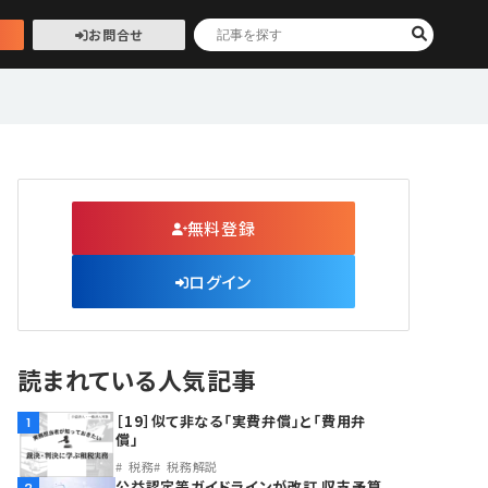
お問合せ
無料登録
ログイン
読まれている人気記事
［19］似て非なる「実費弁償」と「費用弁
1
償」
税務
税務解説
公益認定等ガイドラインが改訂 収支予算