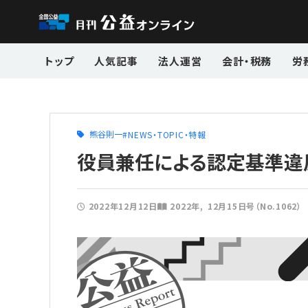
トップ
人気記事
法人運営
会計・税務
労
熊谷則一
NEWS・TOPIC・特報
役員兼任による認定基準違
2022年12月12日
2022年
12月15日号（No.1062）