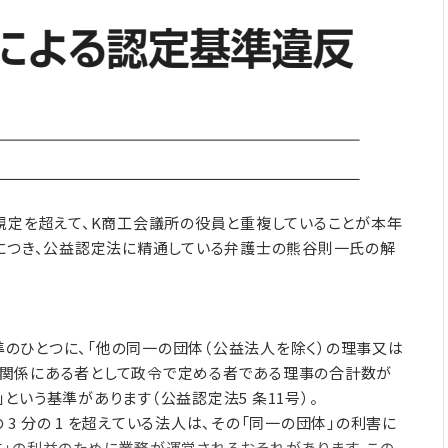
規定を超えて、K商工会議所の役員と重複していることが本年
件につき、公益認定法に精通している弁護士の熊谷則一氏の解
のひとつに、「他の同一の団体（公益法人を除く）の理事又は
関係にある者として政令で定める者である理事の合計数が
」という基準があります（公益認定法5 条11号）。
 分の 1 を超えている法人は、その「同一の団体」の利害に
」の利益のために業務が運営されるおそれがあります。この、