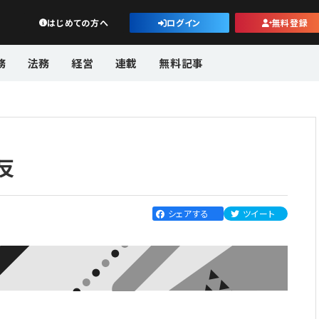
公益・一般法人オンライン
はじめての方へ
ログイン
無料登録
務
法務
経営
連載
無料記事
反
シェアする
ツイート