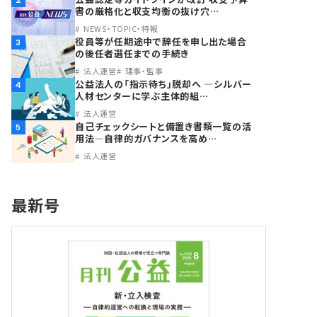
2
書の厳格化と収支均衡の抜け穴…
NEWS・TOPIC・特報
役員等が任期途中で辞任を申し出た場合
3
の後任者選任までの手続き
法人運営
理事・監事
公益法人の「指示待ち」脱却へ ―シルバー
4
人材センターに学ぶ主体的組…
法人運営
自己チェックシートと備置き書類一覧の活
5
用法―自律的ガバナンスを高め…
法人運営
最新号