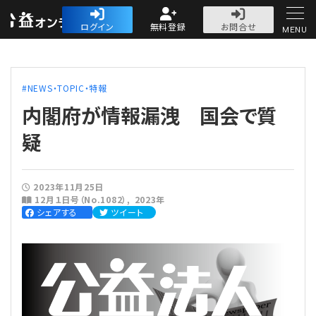
公益・一般法人オ
ログイン
無料登録
お問合せ
MENU
初めての方へ
NEWS・TOPIC・特報
内閣府が情報漏洩 国会で質
疑
人気記事
2023年11月25日
12月１日号（No.1082）
2023年
法人運営
シェアする
ツイート
法人運営
会計・税務
理事会
会計・税務
労務
評議員会・社員総会
定期提出書類
労務
法務