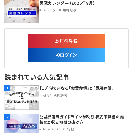
実務カレンダー（2026年9月）
カレンダー
無料記事
無料登録
ログイン
読まれている人気記事
［19］似て非なる「実費弁償」と「費用弁償」
1
税務
税務解説
公益認定等ガイドラインが改訂 収支予算書の厳
2
格化と収支均衡の抜け穴…
NEWS・TOPIC・特報