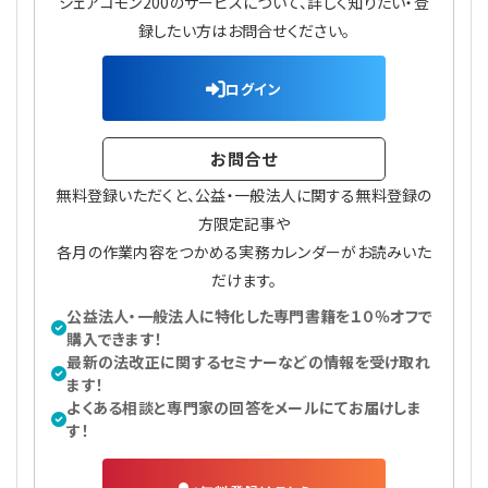
シェアコモン200のサービスについて、詳しく知りたい・登
プライバシーポリシー
【連載】公益法人運営実務の処方箋
【連載】実務と税務のポイント
録したい方はお問合せください。
【連載】公益法人会計検定試験一問一答
【連載】事務局だよりPLUS
ログイン
【連載】公益法人のための「新公益信託」活用戦略
【連載】テーマで紐解く逆引きガイドライン
お問合せ
【連載】悩みと向き合う経営学
無料登録いただくと、公益・一般法人に関する無料登録の
方限定記事や
【連載】非営利法人AtoZei
各月の作業内容をつかめる実務カレンダーがお読みいた
だけます。
【連載】労務管理の歩き方
公益法人・一般法人に特化した専門書籍を１０％オフで
購入できます！
【連載】AI活用のすすめ
最新の法改正に関するセミナーなどの情報を受け取れ
ます！
よくある相談と専門家の回答をメールにてお届けしま
【連載】IT実務一問一答
す！