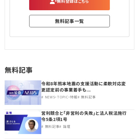
無料登録はこちら
無料記事一覧
無料記事
令和8年熊本地震の支援活動に柔軟対応変
更認定前の事業着手も...
NEWS・TOPIC・特報
無料記事
営利競合と｢非営利の失敗｣と法人税法施行
令5条2項1号
無料記事
論壇