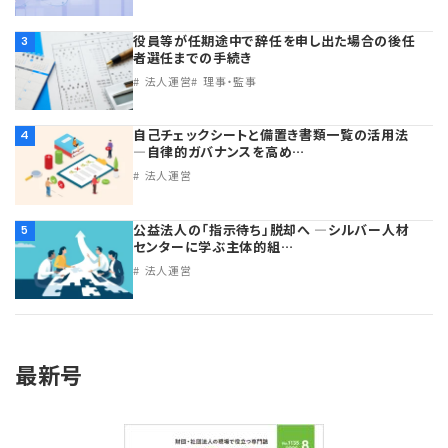
役員等が任期途中で辞任を申し出た場合の後任
3
者選任までの手続き
法人運営
理事・監事
自己チェックシートと備置き書類一覧の活用法
4
―自律的ガバナンスを高め…
法人運営
公益法人の「指示待ち」脱却へ ―シルバー人材
5
センターに学ぶ主体的組…
法人運営
最新号