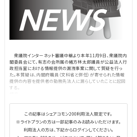
理事・監事
会計処理
労務管理
法務
経営
評議員
寄附
給与計算
利益相反取引
経営
連載
登記関連
税務
法改正-労務
個人情報
資産運用
連載
【連載】公益法人制度のリアル
無料記事
衆議院インターネット審議中継より本年11月9日、衆議院内
閣委員会にて、有志の会所属の緒方林太郎議員が公益法人行
定款関連
インボイス
法改正-法務
IT
論壇
【連載】これからの時代の資産運用
政担当室における情報提供の漏洩事案に関して質疑を行っ
た。本質疑は、内閣府職員（文科省と併任）が寄せられた情報
公益・一般法人オンラインとは
法改正-法人運営
電子帳簿保存法
カレンダー
【連載】採用・定着・育成のための人事戦略
提供の内容を提供者の勤務先法人に漏らしていたことに起因
する。
緒方
登録案内
NEWS・TOPIC・特報
【連載】事例に学ぶ立入検査で想定される指摘事項
専門誌一覧
【連載】オピニオンリーダーのnote
【連載】シェアコモン200インタビュー
この記事はシェアコモン200利用法人限定です。
※ライトプランの方は一部記事のみお読みいただけます。
お問合せ
【連載】会計相談室
【連載】シェアコモン200 誌上相談室
利用法人の方は、下記からログインしてください。