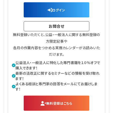
プライバシーポリシー
【連載】公益法人運営実務の処方箋
【連載】実務と税務のポイント
ログイン
【連載】公益法人会計検定試験一問一答
【連載】事務局だよりPLUS
お問合せ
【連載】公益法人のための「新公益信託」活用戦略
【連載】テーマで紐解く逆引きガイドライン
無料登録いただくと、公益・一般法人に関する無料登録の
方限定記事や
【連載】悩みと向き合う経営学
各月の作業内容をつかめる実務カレンダーがお読みいた
だけます。
【連載】非営利法人AtoZei
公益法人・一般法人に特化した専門書籍を１０％オフで
購入できます！
【連載】労務管理の歩き方
最新の法改正に関するセミナーなどの情報を受け取れ
ます！
【連載】AI活用のすすめ
よくある相談と専門家の回答をメールにてお届けしま
す！
【連載】IT実務一問一答
無料登録はこちら