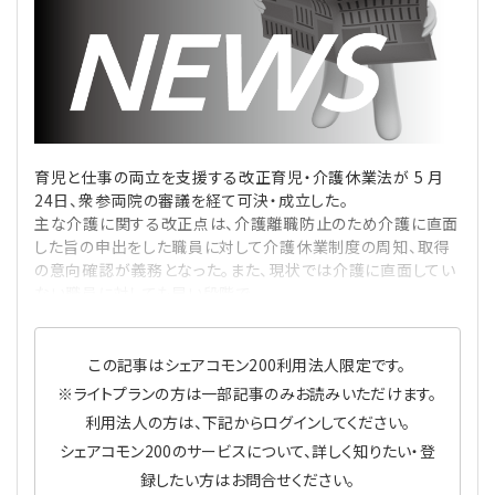
理事・監事
会計処理
労務管理
法務
経営
評議員
寄附
給与計算
利益相反取引
経営
連載
登記関連
税務
法改正-労務
個人情報
資産運用
連載
【連載】公益法人制度のリアル
無料記事
育児と仕事の両立を支援する改正育児・介護休業法が 5 月
24日、衆参両院の審議を経て可決・成立した。
主な介護に関する改正点は、介護離職防止のため介護に直面
定款関連
インボイス
法改正-法務
IT
論壇
【連載】これからの時代の資産運用
した旨の申出をした職員に対して介護休業制度の周知、取得
の意向確認が義務となった。また、現状では介護に直面してい
公益・一般法人オンラインとは
法改正-法人運営
電子帳簿保存法
カレンダー
【連載】採用・定着・育成のための人事戦略
ない職員に対しても早い段階で
登録案内
NEWS・TOPIC・特報
【連載】事例に学ぶ立入検査で想定される指摘事項
この記事はシェアコモン200利用法人限定です。
※ライトプランの方は一部記事のみお読みいただけます。
専門誌一覧
【連載】オピニオンリーダーのnote
【連載】シェアコモン200インタビュー
利用法人の方は、下記からログインしてください。
シェアコモン200のサービスについて、詳しく知りたい・登
お問合せ
【連載】会計相談室
【連載】シェアコモン200 誌上相談室
録したい方はお問合せください。