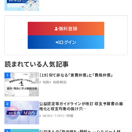
無料登録
ログイン
読まれている人気記事
［19］似て非なる「実費弁償」と「費用弁償」
1
税務
税務解説
公益認定等ガイドラインが改訂 収支予算書の厳
2
格化と収支均衡の抜け穴…
NEWS・TOPIC・特報
公益法人の「指示待ち」脱却へ ―シルバー人材
3