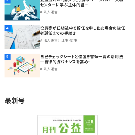
センターに学ぶ主体的組…
法人運営
役員等が任期途中で辞任を申し出た場合の後任
4
者選任までの手続き
法人運営
理事・監事
自己チェックシートと備置き書類一覧の活用法
5
―自律的ガバナンスを高め…
法人運営
最新号