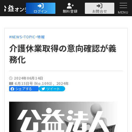
公益・一般法人オ
ログイン
無料登録
お問合せ
MENU
初めての方へ
NEWS・TOPIC・特報
介護休業取得の意向確認が義
務化
人気記事
2024年06月14日
６月15日号（No.1093）
2024年
法人運営
シェアする
ツイート
法人運営
会計・税務
理事会
会計・税務
労務
評議員会・社員総会
定期提出書類
労務
法務