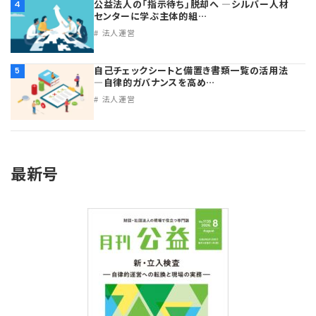
公益法人の「指示待ち」脱却へ ―シルバー人材
4
センターに学ぶ主体的組…
法人運営
自己チェックシートと備置き書類一覧の活用法
5
―自律的ガバナンスを高め…
法人運営
最新号