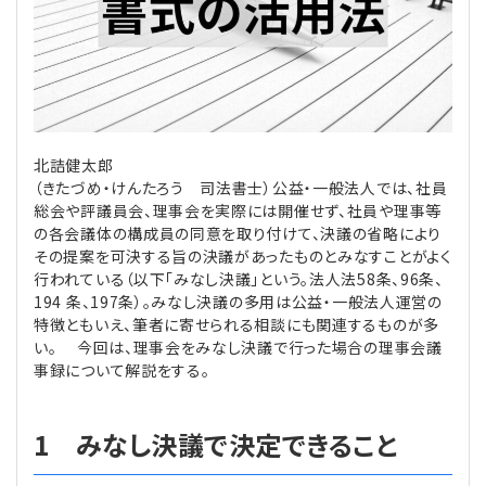
理事・監事
会計処理
労務管理
法務
経営
評議員
寄附
給与計算
利益相反取引
経営
連載
北詰健太郎
登記関連
税務
法改正-労務
個人情報
資産運用
連載
【連載】公益法人制度のリアル
無料記事
（きたづめ・けんたろう 司法書士）公益・一般法人では、社員
総会や評議員会、理事会を実際には開催せず、社員や理事等
定款関連
インボイス
法改正-法務
IT
論壇
【連載】これからの時代の資産運用
の各会議体の構成員の同意を取り付けて、決議の省略により
その提案を可決する旨の決議があったものとみなすことがよく
公益・一般法人オンラインとは
法改正-法人運営
電子帳簿保存法
カレンダー
【連載】採用・定着・育成のための人事戦略
行われている（以下「みなし決議」という。法人法58条、96条、
194 条、197条）。みなし決議の多用は公益・一般法人運営の
特徴ともいえ、筆者に寄せられる相談にも関連するものが多
登録案内
NEWS・TOPIC・特報
【連載】事例に学ぶ立入検査で想定される指摘事項
い。 今回は、理事会をみなし決議で行った場合の理事会議
事録について解説をする。
専門誌一覧
【連載】オピニオンリーダーのnote
【連載】シェアコモン200インタビュー
1 みなし決議で決定できること
お問合せ
【連載】会計相談室
【連載】シェアコモン200 誌上相談室