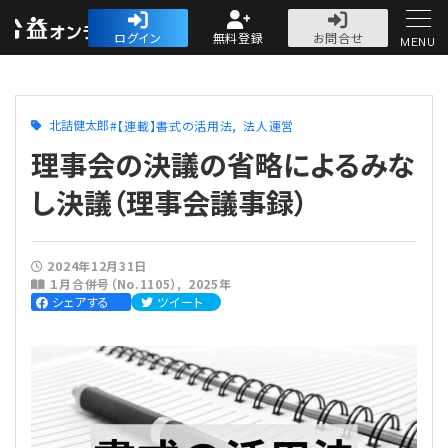
公益・一般法人オ
ログイン
無料登録
お問合せ
MENU
初めての方へ
北詰健太郎
【連載】書式の活用法
法人運営
理事会の決議の省略によるみな
し決議（理事会議事録）
人気記事
2024年12月31日
１月合併号（No.1105）
2025年
法人運営
シェアする
ツイート
法人運営
会計・税務
理事会
会計・税務
労務
評議員会・社員総会
定期提出書類
労務
法務