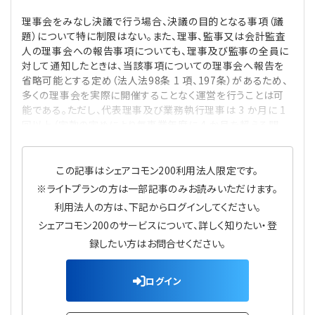
プライバシーポリシー
【連載】公益法人運営実務の処方箋
【連載】実務と税務のポイント
理事会をみなし決議で行う場合、決議の目的となる事項（議
題）について特に制限はない。また、理事、監事又は会計監査
【連載】公益法人会計検定試験一問一答
【連載】事務局だよりPLUS
人の理事会への報告事項についても、理事及び監事の全員に
対して通知したときは、当該事項についての理事会へ報告を
省略可能とする定め（法人法98条 1 項、197条）があるため、
【連載】公益法人のための「新公益信託」活用戦略
【連載】テーマで紐解く逆引きガイドライン
多くの理事会を実際に開催することなく運営を行うことは可
能である。ただし、代表理事及び業務執行理事は 3 か月に 1
【連載】悩みと向き合う経営学
回以上（定款の定めにより毎事業年度に 4 か月を超える間
【連載】非営利法人AtoZei
この記事はシェアコモン200利用法人限定です。
※ライトプランの方は一部記事のみお読みいただけます。
【連載】労務管理の歩き方
利用法人の方は、下記からログインしてください。
シェアコモン200のサービスについて、詳しく知りたい・登
【連載】AI活用のすすめ
録したい方はお問合せください。
【連載】IT実務一問一答
ログイン