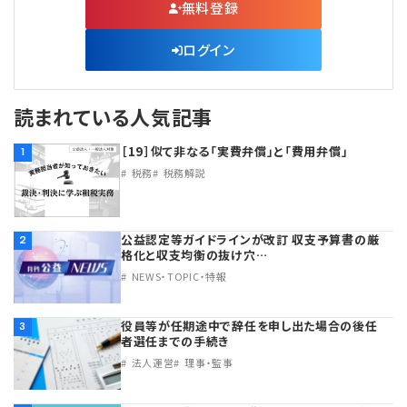
無料登録
ログイン
読まれている人気記事
［19］似て非なる「実費弁償」と「費用弁償」
1
税務
税務解説
公益認定等ガイドラインが改訂 収支予算書の厳
2
格化と収支均衡の抜け穴…
NEWS・TOPIC・特報
役員等が任期途中で辞任を申し出た場合の後任
3
者選任までの手続き
法人運営
理事・監事