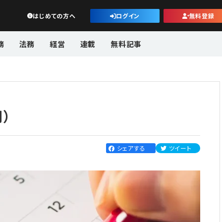
公益・一般法人オンライン
はじめての方へ
ログイン
無料登録
務
法務
経営
連載
無料記事
）
シェアする
ツイート