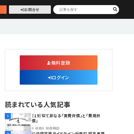
お問合せ
無料登録
ログイン
読まれている人気記事
［19］似て非なる「実費弁償」と「費用弁
1
償」
税務
税務解説
公益認定等ガイドラインが改訂 収支予算