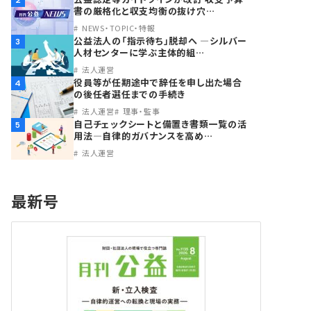
2
書の厳格化と収支均衡の抜け穴…
NEWS・TOPIC・特報
公益法人の「指示待ち」脱却へ ―シルバー
3
人材センターに学ぶ主体的組…
法人運営
役員等が任期途中で辞任を申し出た場合
4
の後任者選任までの手続き
法人運営
理事・監事
自己チェックシートと備置き書類一覧の活
5
用法―自律的ガバナンスを高め…
法人運営
最新号