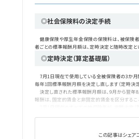
◎社会保険料の決定手続
健康保険や厚生年金保険の保険料は、被保険者
者ごとの標準報酬月額は、定時決定と随時改定と
◎定時決定（算定基礎届）
7月1日現在で使用している全被保険者の3か月間
毎年1回標準報酬月額を決定し直します（定時決定
決定し直された標準報酬月額は、9月から翌年8
報酬は、固定的賃金と非固定的賃金を区分すること
7月1日現在のすべての被保険者が、定時決定（
この記事はシェアコ